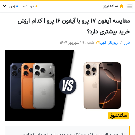
ساعدنیوز
●
درباره ما
●
مقایسه آیفون 17 پرو با آیفون 16 پرو | کدام ارزش
خرید بیشتری دارد؟
بازار
رپورتاژ آگهی
شنبه، 29 شهریور 1404
اگر همین الان بین 16 پرو و 17 پرو مرددی، این راهنمای کوتاه و