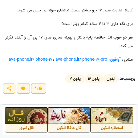
کاملا. تفاوت های 17 پرو بیشتر سمت نیازهای حرفه ای حس می شود.
برای نگه داری 3 تا 4 ساله کدام بهتر است؟
هر دو خوب اند. حافظه پایه بالاتر و بهینه سازی های 17 پرو آن را آینده نگرتر
می کند.
منابع :
آوافون
،
ava-phone.ir/iphone-17-pro
،
ava-phone.ir/iphone-17
برچسب‌ها:
آیفون
آیفون 16
آیفون 17
1
استخاره آنلاین
فال حافظ آنلاین
فال امروز