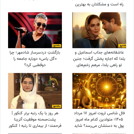
راه است و مشکلتان به بهترین
نحو حل خواهد شد
عاشقانه‌های جذاب اسماعیل و
بازگشتِ دردسرساز شادمهر؛ چرا
یلدا که اجازه پخش گرفت؛ جنینِ
«گل یاس» دوباره جامعه را
تو راهی یلدا، مرهم زخم‌های
دو‌قطبی کرد؟
سینا مهراد شد!
فال شانس ثروت امروز 17 مرداد
هر روز با یک رتبه برتر کنکور |
1405؛ متولدین کدام ماه امروز
پشت‌صحنه موفقیت آترینا
پول به دستشان می‌رسد؟ شاید
فرحمند؛ از بیماری تا رتبه 1 کنکور
شانس امروز با تو یار باشه😍💲
تجربی