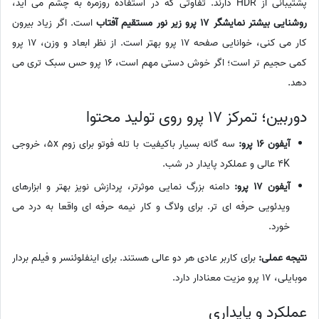
پشتیبانی از HDR دارند. تفاوتی که در استفاده روزمره به چشم می آید،
روشنایی بیشتر نمایشگر 17 پرو زیر نور مستقیم آفتاب
است. اگر زیاد بیرون
کار می کنی، خوانایی صفحه 17 پرو بهتر است. از نظر ابعاد و وزن، 17 پرو
کمی حجیم تر است؛ اگر خوش دستی مهم است، 16 پرو حس سبک تری می
دهد.
دوربین؛ تمرکز 17 پرو روی تولید محتوا
آیفون 16 پرو:
سه گانه بسیار باکیفیت با تله فوتو برای زوم 5x، خروجی
4K عالی و عملکرد پایدار در شب.
آیفون 17 پرو:
دامنه بزرگ نمایی موثرتر، پردازش نویز بهتر و ابزارهای
ویدئویی حرفه ای تر. برای ولاگ و کار نیمه حرفه ای واقعا به درد می
خورد.
نتیجه عملی:
برای کاربر عادی هر دو عالی هستند. برای اینفلوئنسر و فیلم بردار
موبایلی، 17 پرو مزیت معنادار دارد.
عملکرد و پایداری