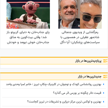
💸💰واریزی غیرمنتظره در راهه...
رمزگشایی از ویدیوی جنجالی
پای جناب‌خان به دنیای کریپتو باز
شادمهر عقیلی در همسویی با
شد؛ وقتی بیت‌کوین به مذاق
سیاست‌های پزشکیان؛ آیا «گل
جناب‌خان خوش نیومد و خودش
یاس» بلیت برگشت به خانه
دست‌ به‌ کار شد😆+ویدیو
است؟
پربازدید‌ترین‌ها در بازار
جدید‌ترین‌ها در بازار
بهترین روانشناس کودک و نوجوان در کلینیک چکاپ تبریز ؛ خانم لمیا وحدی واحد
قیمت دلار چگونه بر بورس اثر می گذارد؟
بهترین و لوکس ترین مرکز دیزاین و تشریفات در تبریز کجاست؟