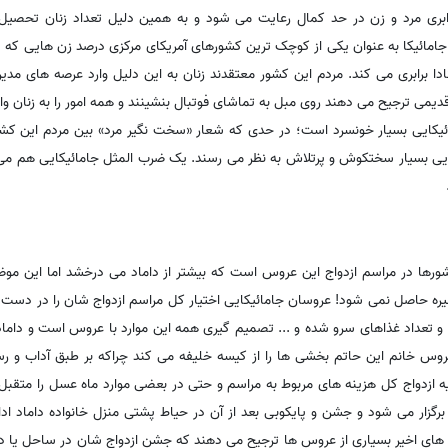
ابری مرد و زن در حد کمال رعایت می شود و به همین دلیل تعداد زنان تحصیل ک
ئیکا به عنوان یکی از کوچک ترین کشورهای آمریکای مرکزی درصد زن هایی که د
نادا برابری می کند. مردم این کشور معتقدند زنان به این دلیل وارد عرصه های مدی
می ترجیح می دهند روی مبل به تماشای فوتبال بنشینند و همه امور را به زنان واگ
ائیکایی بسیار خونسرد است؛ در حدی که شعار «سخت نگیر مرد» بین مردم این کشور ر
ایی بسیار سختکوش و پرتلاش به نظر می رسند. یک ضرب المثل جامائیکایی هم می گ
کشورها در مراسم ازدواج این عروس است که بیشتر از داماد می درخشد اما این موض
ره حاصل نمی شود! عروسان جامائیکایی اختیار کل مراسم ازدواج شان را در دست دا
ع و تعداد غذاهای سرو شده و ... تصمیم گیری همه این موارد با عروس است و داماد 
ه عروس خانم این حاتم بخشی ها را از کیسه خلیفه می کند چراکه بر طبق آداب و ر
 ازدواج کل هزینه های مربوط به مراسم و حتی در بعضی موارد ماه عسل را متقب
 برگزار می شود و جشن و پایکوبی بعد از آن در حیاط پشتی منزل خانواده داماد ادا
 های اخیر بسیاری از عروس ها ترجیح می دهند که جشن ازدواج شان در ساحل یا 