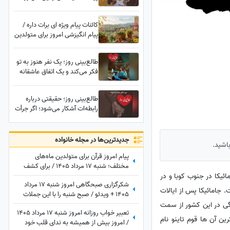
بخون، یک نشونه عجیب از
بازگشت کسی که هنوز دوستت
کائنات پیام ویژه ای برات داره /
داره اینجاست❤ / سه‌شنبه 6
پیام انگیزشی امروز برای متولدین
مرداد 1405
فروردین تا اسفند | متن‌های
امیدبخش و انرژی مثبت برای
طالع‌بینی روز؛ یک نفر هنوز به تو
شروع یک روز عالی / پیام
فکر می‌کند و یک اتفاق عاشقانه
انگیزشی امروز جمعه 9 مرداد
غیرمنتظره امشب ممکن است رخ
1405 + ویدئو
دهد / جمعه 26 تیر 1405
طالع‌بینی روز؛ حقیقتی درباره
رابطه‌ات آشکار می‌شود؛ اگر جرأت
دانستنش را داری، شاید همان
پاسخی باشد که دنبالش بودی
جدید‌ترین‌ها در مجله خانواده
اشید.
پیام امروز قرآن برای متولدین ماه‌های
مختلف؛ شنبه 17 مرداد 1405 / برای کشف
آرامش و خوشبختی به آغوش خدا برویم
ئیکا در جنوب کوبا و در
شکرگزاری صبحگاهی امروز شنبه 17 مرداد
10 کیلومتر مربع وسعت دارد و جمعیت آن 2 میلیون و 900 هزار نفر است. جامائیکا پس از ایالات
1405 + ویدئو / صبح شنبه را با این جملات
شکرگزاری آغاز کن؛ شاید امروز بهترین خبر در
دگی در این کشور از سمت
تعبیر خواب روزانه امروز شنبه 17 مرداد 1405
انتظارت باشد
ن آن ها قوم تاینو نام
/ امروز بیش از همیشه به ندای قلب خود