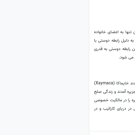
تنها به اعضای خانواده
به دلیل رابطه دوستی با
ن رابطه دوستی به قدری
 می شود.
جامائیکا در حدود سال 650 میلادی توسط تاینوها و آراواک ها که از آمریکای جنوبی آمده و در این جزیره نشیمن گزیدند خایماکا (Xaymaca)
مریکای جنوبی، به جزیره آمدند و زندگی صلح
شد که جزیره را در مالکیت خصوصی
 در دریای کارائیب و در