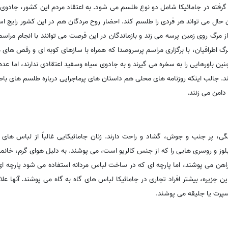
ار گرفته در جامائیکا شامل دو نوع طلسم می شود. به اعتقاد مردم این کشور، جادو
حال می تواند هر فردی را طلسم کند. احضار روح مردگان هم در این کشور رایج است
روح مردگان تا 9روز پس از مرگ روی زمین پرسه می زند و بازماندگان در این فرصت می توانند با انجام
رو تا 9شب پس از مرگ اطرافیان، با برگزاری مراسم پرسروصدا که همراه با سازهای کوبه ای و 
چنین باورهایی را به سخره می گیرند و به جادوی سیاه وسفید اعتقادی ندارند، اما عده
. جالب اینکه روزنامه های محلی هم داستان های پرماجرایی درباره طلسم های باط
دامن می زنند.
نگی، پر جنب و جوش، گشاد و راحت دارند. زنان جامائیکایی غالباً از لباس ه
وز و روسری هایی را که از جنس کالریو است، می پوشند. به دلیل هوای گرم، خانمها
یراهن می پوشند، اما پارچه ای که در ساخت لباس مردانه استفاده می شود پارچه ا
 جزیره، بیشتر افراد تجاری در جامائیکا لباس های گاه به گاه می پوشند. آنها علا
سپرت یا جلیقه می پوشند.