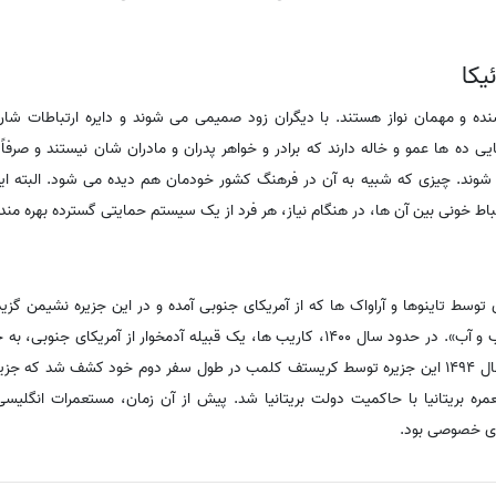
یکا
نده و مهمان نواز هستند. با دیگران زود صمیمی می شوند و دایره ارتباطات شان 
 ده ها عمو و خاله دارند که برادر و خواهر پدران و مادران شان نیستند و صرفاً 
 شوند. چیزی که شبیه به آن در فرهنگ کشور خودمان هم دیده می شود. البته ای
اط خونی بین آن ها، در هنگام نیاز، هر فرد از یک سیستم حمایتی گسترده بهره مند
نامیده شد، به معنی «سرزمین چوب و آب». در حدود سال 1400، کاریب ها، یک قبیله آدمخوار از آ
آمیز آراواک ها را مختل کردند. در سال 1494 این جزیره توسط کریستف کلمب در طول سفر دوم خود کشف 
عمره بریتانیا با حاکمیت دولت بریتانیا شد. پیش از آن زمان، مستعمرات انگلیسی
ی خصوصی بود.