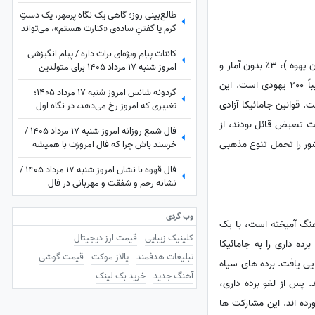
توجه کنید؛ پاسخ بسیاری از تردیدها را خواهید
طالع‌بینی روز؛ گاهی یک نگاه پرمهر، یک دستِ
یافت
گرم یا گفتنِ ساده‌ی «کنارت هستم»، می‌تواند
قلبی را برای همیشه آرام کند ... / شنبه 17
کائنات پیام ویژه‌ای برات داره / پیام انگیزشی
مرداد 1405
دین در جامائیکا، طبق آخرین سرشماری، شامل تفکیک 66٪ مسیحیان (62٪ پروتستان، 2٪ کاتولیک رومی و 2٪ شاهدان یهوه )، 3٪ بدون آمار و
امروز شنبه 17 مرداد 1405 برای متولدین
فروردین تا اسفند: امروز با حفظ تمرکز و
شامل 29026 راستا، 5،000 مسلمان تخمین زده شده، 3000 بودایی 1،453 هندو و تقریباً 200 یهودی است. این
گردونه شانس امروز شنبه 17 مرداد 1405؛
پشتکار، یک گام دیگر به خواسته‌هایتان نزدیک
ت. قوانین جامائیکا آزادی
تغییری که امروز رخ می‌دهد، در نگاه اول
می‌شوید + ویدئو
غیرمنتظره است اما ...
 تبعیض قائل بودند، از
فال شمع روزانه امروز شنبه 17 مرداد 1405 /
 کشور را تحمل تنوع مذهبی
خرسند باش چرا که فال امروزت با همیشه
فرق داره، تغییر بزرگی در راهه، ثروت، عشق یا
فال قهوه با نشان امروز شنبه 17 مرداد 1405 /
سفر
نشانه رحم و شفقت و مهربانی در فال
شماست، غافل نشوید؛ از دوستان ناباب
بپرهیزید
وب گردی
هنگ آمیخته است، با یک
کلینیک زیبایی
قیمت ارز دیجیتال
د. در ابتدا اسپانیایی ها برده داری را به جامائیکا
تبلیغات هدفمند
پالاز موکت
قیمت گوشی
انگلیسی ها سرنگون شدند. جامائیکا بعداً در 1 اوت 1838 و استقلال از انگلیس در 6 اوت 1962 رهایی یافت. برده های سیاه
آهنگ جدید
خرید بک لینک
 پس از لغو برده داری،
رده اند. این مشارکت ها