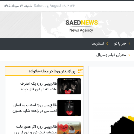
Saturday, August 08, 2026
شنبه، 17 مرداد 1405
خبر با تو
استان‌ها
معرفی فیلم وسریال
پربازدید‌ترین‌ها در مجله خانواده
طالع‌بینی روز؛ یک اعتراف
عاشقانه در این فال دیده
می‌شود؛ اعترافی که مدت‌هاست
در دلش مانده اما راهی برای
طالع‌بینی روز؛ امشب یه اتفاق
گفتنش پیدا نکرده...
احساسی در راهه؛ شاید همون
تماسی که مدت‌ها منتظرش
بودی، کسی با تمام غرورش دلش
طالع‌بینی روز؛ اگر هنوز دلت
پیش تو جا مونده
پیششه نیت کن و این فال رو