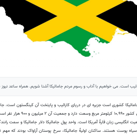
ئیب است. می خواهیم با آداب و رسوم مردم جامائیکا آشنا شویم. همراه ساعد نیوز ب
جامائیکا کشوری است جزیره ای در دریای کارائیب و پایتخت آن کینگستون است. جاما
غرب جزیره هیسپانیولا قرار دارد. این کشور ٬990
ت انگلیسی زبان قارهٔ آمریکا است. واحد پول جامائیکا دلار جامائیکا و سمت رانن
ه پوست هستند. ساکنان اولیهٔ جامائیکا، سرخ پوستان آراواک بودند که مهم تری