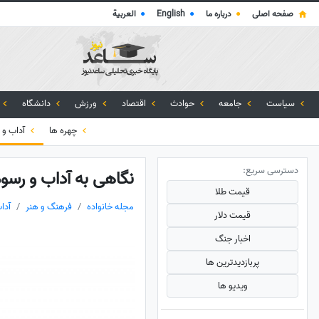
صفحه اصلی
●
درباره ما
●
English
●
العربية
سیاست
جامعه
حوادث
اقتصاد
ورزش
دانشگاه
چهره ها
آداب و 
دسترسی سریع:
نگاهی به آداب و رسوم
قیمت طلا
مجله خانواده
فرهنگ و هنر
آدا
قیمت دلار
اخبار جنگ
پربازدید‌ترین ها
ویدیو ها