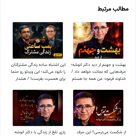
مطالب مرتبط
بهشت و جهنم از دید دکتر انوشه؛
این اشتباه ساده زندگی مشترکتان
حرف‌هایی که نجاتت خواهد داد /
را نابود می‌کند؛ این ویدئو رو حتما
خداوند فرمود: من همه جا هستم
برای همسرت بفرست! / هشدار
و با همه هستم، اما همه با من
جدی دکتر انوشه و دکتر عزیزی به
نیستند
زوج‌های جوان
از شکست می‌ترسی؟ این حرف
رازی تلخ از زندگی با دکتر انوشه