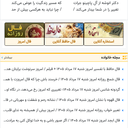
دکتر انوشه از آل پاچینو جرات
که مسیر زندگیت را عوض می‌کند
تغییر را در شما بیدار می‌کند /
/ چرا نباید به هرکسی بیش از حد
سال بعد، کجای این پیله‌ای؟
ارزش داد؟ قانون ظرفیت + فیلم
استخاره آنلاین
فال حافظ آنلاین
فال امروز
مجله خانواده
بیشتر
فال حافظ با تفسیر امروز شنبه 17 مرداد 1405 + فیلم / امروز سرنوشت برایتان هدیه‌ای بزرگ کنار گذاشته؛ شادی و موفقیت خیلی زود درِ خانه‌تان را می‌زنند!
فال شمع روزانه امروز شنبه 17 مرداد 1405 / خرسند باش چرا که فال امروزت با همیشه فرق داره، تغییر بزرگی در راهه، ثروت، عشق یا سفر
گردونه شانس امروز شنبه 17 مرداد 1405؛ تغییری که امروز رخ می‌دهد، در نگاه اول غیرمنتظره است اما ...
فال قهوه با نشان امروز شنبه 17 مرداد 1405 / نشانه رحم و شفقت و مهربانی در فال شماست، غافل نشوید؛ از دوستان ناباب بپرهیزید
تعبیر خواب روزانه امروز شنبه 17 مرداد 1405 / امروز بیش از همیشه به ندای قلب خود توجه کنید؛ پاسخ بسیاری از تردیدها را خواهید یافت
فال ابجد امروز شنبه 17 مرداد 1405 / اگر صبور باشی و به خدا توکل کنی به مرادت خواهی رسید