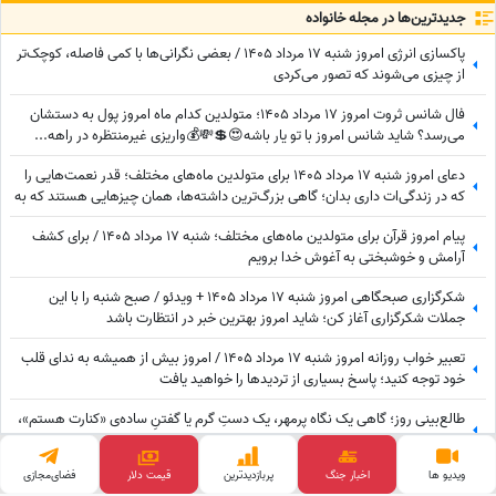
جدید‌ترین‌ها در مجله خانواده
پاکسازی انرژی امروز شنبه 17 مرداد 1405 / بعضی نگرانی‌ها با کمی فاصله، کوچک‌تر
از چیزی می‌شوند که تصور می‌کردی
فال شانس ثروت امروز 17 مرداد 1405؛ متولدین کدام ماه امروز پول به دستشان
می‌رسد؟ شاید شانس امروز با تو یار باشه😍💲💸💰واریزی غیرمنتظره در راهه...
دعای امروز شنبه 17 مرداد 1405 برای متولدین ماه‌های مختلف؛ قدر نعمت‌هایی را
که در زندگی‌ات داری بدان؛ گاهی بزرگ‌ترین داشته‌ها، همان چیزهایی هستند که به
آن‌ها عادت کرده‌ایم.
پیام امروز قرآن برای متولدین ماه‌های مختلف؛ شنبه 17 مرداد 1405 / برای کشف
آرامش و خوشبختی به آغوش خدا برویم
شکرگزاری صبحگاهی امروز شنبه 17 مرداد 1405 + ویدئو / صبح شنبه را با این
جملات شکرگزاری آغاز کن؛ شاید امروز بهترین خبر در انتظارت باشد
تعبیر خواب روزانه امروز شنبه 17 مرداد 1405 / امروز بیش از همیشه به ندای قلب
خود توجه کنید؛ پاسخ بسیاری از تردیدها را خواهید یافت
طالع‌بینی روز؛ گاهی یک نگاه پرمهر، یک دستِ گرم یا گفتنِ ساده‌ی «کنارت هستم»،
می‌تواند قلبی را برای همیشه آرام کند ... / شنبه 17 مرداد 1405
ویدیو ها
اخبار جنگ
پربازدید‌ترین
قیمت دلار
فضای‌مجازی
کائنات پیام ویژه‌ای برات داره / پیام انگیزشی امروز شنبه 17 مرداد 1405 برای