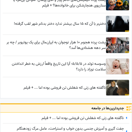
سناریوی هنجارشکن برای خانواده‌ها؟ + فیلم
دخترم با آن که ۱۵ سال بیشتر ندارد دختر بدنام شهر لقب گرفته!
پشت پرده هجوم 10 هزار نوجوان به ایران‌مال برای یک یوتیوبر / چه بر
سر دهه هشتادی‌ها آمد؟
وسوسه تولد در 5/5/5؛ آیا این تاریخ واقعاً ارزش به خطر انداختن
سلامت نوزاد را دارد؟
ناگفته های زنی که شغلش تن فروشی بوده اما ... + فیلم
جدید‌ترین‌ها در جامعه
ناگفته های زنی که شغلش تن فروشی بوده اما ... + فیلم
جفت گیری و آمیزش جنسی بدون خواب و استراحت، عامل مرگ زودهنگام