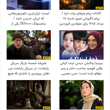
کائنات پیام ویژه‌ای برات داره /
لیست ارزان‌ترین تلویزیون‌هایی
پیام انگیزشی امروز شنبه 17
که ارزش خریدن دارند /
مرداد 1405 برای متولدین فروردین
سامسونگ DU8000 یکی از
تا اسفند: امروز با حفظ تمرکز و
ارزانترین تلویزیون‌های بازار
پشتکار، یک گام دیگر به
خواسته‌هایتان نزدیک می‌شوید +
ویدئو
ببینید| واکنش دیدنی لیندا کیانی
علیرضا خمسه بازیگر سریال
وقتی فهمید صاحب دختر و پسر
پایتخت: در سریال پایتخت من
دوقلو شده است؛ حس عجیبی
نقش پیرمردی را داشتم که هیچ
داشتم چون فهمیدم پسرم یه...
دیالوگی نداشت! پنجعلی از طریق
نگاهش با مردم حرف می زد