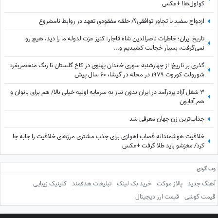
کوئول‌ها! +عکس
ازدواج سفید یا تجاوز توافقی؟/ حلقه مفقودی تعهد در روابط نامشروع
تاریخ ایران؛ خاطرات ناصرالدین شاه قاجار: کنیز عزت‌الدوله ما را دید، هیچ رو
نمی‌گرفت، بسیار خجالت کشیدیم و...
گذری بر تاریخ| از چهارشنبه سوری خاندان پهلوی در کاخ گلستان تا رنگ منحصربفرد
شورولت کوروت 1979 در محله در گیشا، 60 سال پیش
3 شغل آزاد پردرآمد در ایران بدون نیاز به سرمایه اولیه خیلی بالا/ هم برای بانوان و
هم آقایون
جذاب‌ترین زن جهان معرفی شد
خلاقیت هوشمندانه قصاب اهوازی برای جذب مشتری مرزهای خلاقیت را جابه جا
کرد/ مغزشو باید طلا گرفت +عکس
وب گردی
آهنگ جدید
پالاز موکت
خرید بک لینک
تبلیغات هدفمند
کلینیک زیبایی
قیمت گوشی
قیمت ارز دیجیتال