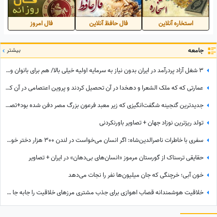
استخاره آنلاین
فال حافظ آنلاین
فال امروز
جامعه
بیشتر
3 شغل آزاد پردرآمد در ایران بدون نیاز به سرمایه اولیه خیلی بالا/ هم برای بانوان و هم آقایون
عمارتی که که ملک الشعرا و دهخدا در آن تحصیل کردند و پروین اعتصامی در آن کار کرد + عکس
جدیدترین گنجینه شگفت‌انگیزی که زیر معبد فرعون بزرگ مصر دفن شده بود+تصاویر/ معبد فراعنه بعد از هر اکتشاف حیرت‌انگیزتر میشه
تولد ریزترین نوزاد جهان + تصاویر باورنکردنی
سفری با خاطرات ناصرالدین‌شاه: اگر انسان می‌خواست در لندن 300 هزار دختر خوشگل منتخب می‌کرد، خیلی اوضاع غریبی بود/ خیلی خیلی تماشا کردیم
حقایقی ترسناک از گورستان مرموز «انسان‌های بی‌دهان» در ایران + تصاویر
خون آبی؛ خرچنگی که جان میلیون‌ها نفر را نجات می‌دهد
خلاقیت هوشمندانه قصاب اهوازی برای جذب مشتری مرزهای خلاقیت را جابه جا کرد/ مغزشو باید طلا گرفت +عکس