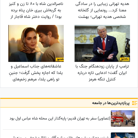
هدیه تهرانی زیبایی را در سادگی
ناصرالدین شاه با 80 تا زن و کنیز
معنا کرد... رونمایی از گلخانه
به گربه‌اش ببری خان پناه برده
شخصی هدیه تهرانی؛ بهشت
بود! / روایت دختر شاه قاجار از
شمعدانی‌های رنگی خانم بازیگر
لایه‌های پنهان حرمسرای شاهی
همه را شگفت‌زده کرد!
ترامپ از پایان زودهنگام جنگ با
عاشقانه‌های جذاب اسماعیل و
ایران گفت؛ ادعایی تازه درباره
یلدا که اجازه پخش گرفت؛ جنینِ
کنترل تنگه هرمز
تو راهی یلدا، مرهم زخم‌های
سینا مهراد شد!
پربازدید‌ترین‌ها در جامعه
(تصاویر) سفر به تهران قدیم؛ پایه‌گذار این محله شاه عباس اول بود
پشت پرده انیمیشن‌های خانم پیاز و آقای پرتقال؛ شوخی بی‌مزه یا