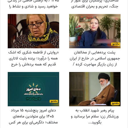
ساختاری؛ پزشکیان برای عبور از
1405 / به آرامش خاصی در زندگی
جنگ، تحریم و بحران اقتصادی
خواهید رسید و شادی و نشاط را
چه برنامه‌ای دارد؟
در آینده به دست می‌آورید
پشت پرده‌هایی از مخالفان
«روایتی از فاطمه شکری که اشک
جمهوری اسلامی در خارج از ایران
همه را درآورد؛ برنده بلیت لاتاری
از زبان بازیگر مهاجرت کرده /
قدیم که همه برده‌اش را خرج
حامیان جمهوری اسلامی جان
دیگران کرد، اکنون بی‌مهری
خود را هم می‌دهند
می‌بیند!»
پیام رهبر شهید انقلاب به
دعای امروز پنج‌شنبه 15 مرداد
ورزشکار زن: سلام مرا برسانید و
1405 برای متولدین ماه‌های
بگویید...
مختلف؛ دلگرمی‌ای برای هر کس