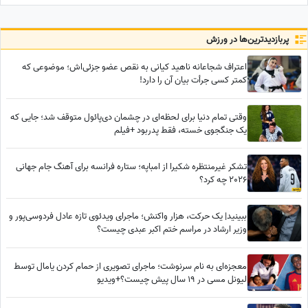
که در آرزوها و نیازهای زندگی
مانده است
پربازدید‌ترین‌ها در ورزش
اعتراف شجاعانه ناهید کیانی به نقص عضو جزئی‌اش؛ موضوعی که
کمتر کسی جرأت بیان آن را دارد!
وقتی تمام دنیا برای لحظه‌ای در چشمان دی‌پائول متوقف شد؛ جایی که
یک جنگجوی خسته، فقط پدربود +فیلم
تشکر غیرمنتظره شکیرا از امباپه؛ ستاره فرانسه برای آهنگ جام جهانی
2026 چه کرد؟
ببینید| یک حرکت، هزار واکنش؛ ماجرای ویدئوی تازه عادل فردوسی‌پور و
وزیر ارشاد در مراسم ختم اکبر عبدی چیست؟
معجزه‌ای به نام سرنوشت؛ ماجرای تصویری از حمام کردن یامال توسط
لیونل مسی در 19 سال پیش چیست؟+ویدیو