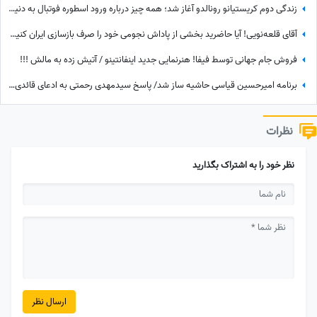
زندگی دوم کریستیانو رونالدو آغاز شد؛ همه چیز درباره ورود اسطوره فوتبال به دنیای سینما
آقای قلعه‌نویی! آیا حاضرید بخشی از پاداش نجومی خود را صرف بازسازی ایران کنید؟+فیلم
فروش جام جهانی توسط فیفا! هنرنمایی جدید اینفانتینو / آتیش زده به مالش !!!
برنامه امیرحسین قیاسی حاشیه ساز شد/ پاسخ سیدمهدی رحمتی به ادعای قائدی؛ رحمتی به قائدی گفته بود شلوارت را درمی‌آورم؟!
نظرات
نظر خود را به اشتراک بگذارید
ارسال نظر