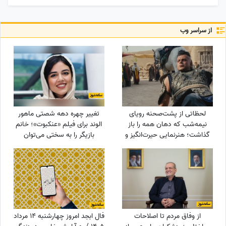
از سراسر وب
لحظاتی از پشت‌صحنه رویای
تغییر چهره دهه شصتی ماهور
نیمه‌شب که دهان همه را باز
الوند برای فیلم «عنکبوت»؛ خانم
گذاشت؛ هنرنمایی حیرت‌انگیز و
بازیگر را به سختی می‌توان
جانانه روزبه حصاری بدون
شناخت + عکس
بدلکار!+ویدیو
از وفاق مردم تا اصلاحات
فال ابجد امروز چهارشنبه 14 مرداد