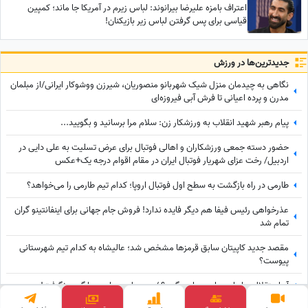
اعتراف بامزه علیرضا بیرانوند: لباس زیرم در آمریکا جا ماند؛ کمپین
قیاسی برای پس گرفتن لباس‌ زیر بازیکنان!
جدید‌ترین‌ها در ورزش
نگاهی به چیدمان منزل شیک شهربانو منصوریان، شیرزن ووشوکار ایرانی/از مبلمان
مدرن و پرده اعیانی تا فرش آبی فیروزه‌ای
پیام رهبر شهید انقلاب به ورزشکار زن: سلام مرا برسانید و بگویید...
حضور دسته جمعی ورزشکاران و اهالی فوتبال برای عرض تسلیت به علی دایی در
اردبیل/ رخت عزای شهریار فوتبال ایران در مقام اقوام درجه یک+عکس
طارمی در راه بازگشت به سطح اول فوتبال اروپا؛ کدام تیم طارمی را می‌خواهد؟
عذرخواهی رئیس فیفا هم دیگر فایده ندارد! فروش جام جهانی برای اینفانتینو گران
تمام شد
مقصد جدید کاپیتان سابق قرمزها مشخص شد؛ عالیشاه به کدام تیم شهرستانی
پیوست؟
آهِ استقلالی‌ها دامن رامین را می‌گیرد؟ / پرسپولیس رامین را گردن نگرفت!