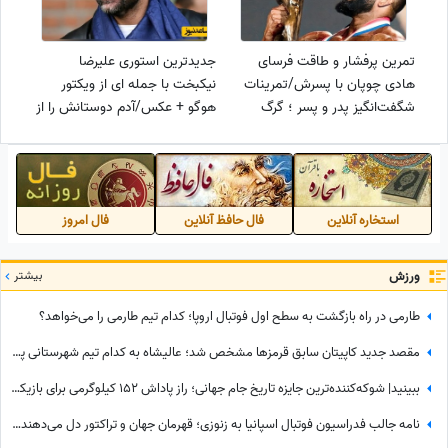
تمرین پرفشار و طاقت فرسای
جدیدترین استوری علیرضا
هادی چوپان با پسرش/تمرینات
نیکبخت با جمله ای از ویکتور
شگفت‌انگیز پدر و پسر ؛ گرگ
هوگو + عکس/آدم دوستانش را از
پارسی قهرمان آینده مسترالمپیا را
دست نمی دهد بلکه دشمنان
می‌سازد
مخفی اش را ...
استخاره آنلاین
فال حافظ آنلاین
فال امروز
ورزش
بیشتر
طارمی در راه بازگشت به سطح اول فوتبال اروپا؛ کدام تیم طارمی را می‌خواهد؟
مقصد جدید کاپیتان سابق قرمزها مشخص شد؛ عالیشاه به کدام تیم شهرستانی پیوست؟
ببینید| شوکه‌کننده‌ترین جایزه تاریخ جام جهانی؛ راز پاداش 152 کیلوگرمی برای بازیکنان اسپانیا چیست؟
نامه جالب فدراسیون فوتبال اسپانیا به زنوزی؛ قهرمان جهان و تراکتور دل می‌دهند و قلوه می‌گیرند!