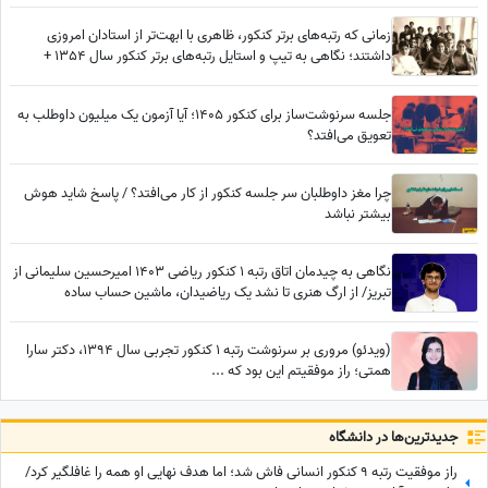
زمانی که رتبه‌های برتر کنکور، ظاهری با ابهت‌تر از استادان امروزی
داشتند؛ نگاهی به تیپ و استایل رتبه‌های برتر کنکور سال 1354 +
عکس
جلسه سرنوشت‌ساز برای کنکور 1405؛ آیا آزمون یک میلیون داوطلب به
تعویق می‌افتد؟
چرا مغز داوطلبان سر جلسه کنکور از کار می‌افتد؟ / پاسخ شاید هوش
بیشتر نباشد
نگاهی به چیدمان اتاق رتبه 1 کنکور ریاضی 1403 امیرحسین سلیمانی از
تبریز/ از ارگ هنری تا نشد یک ریاضیدان، ماشین حساب ساده
(ویدئو) مروری بر سرنوشت رتبه 1 کنکور تجربی سال 1394، دکتر سارا
همتی؛ راز موفقیتم این بود که ...
جدید‌ترین‌ها در دانشگاه
راز موفقیت رتبه 9 کنکور انسانی فاش شد؛ اما هدف نهایی او همه را غافلگیر کرد/