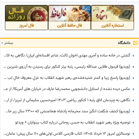
استخاره آنلاین
فال حافظ آنلاین
فال امروز
دانشگاه
بیشتر
گشتی در خانه ساده و آجری مهدی اخوان ثالث، شاعر افسانه‌ای ایران/ نگاهی به اتاق کارِ نُقلی او با قفسه های فلزی و میز چوبی نوستالژیک😍
(ویدیو) فرمول طلایی عبدالله رئیسی، رتبه برتر کنکور برای رسیدن به آرزوی شیرین کودکی: آموخته‌ام که باخدا همه چیز ممکن است اگر...😍
(ویدیو) پاسخ زیبا و کمتر شنیده‌شده‌ی رهبر شهید انقلاب به غزلِ معروف خالِ لب امام خمینی: تو که خود خال لبی از چه گرفتار شدی...
عکس دیده نشده از استایل دانشجوییِ محمدرضا عارف در خیابان های آمریکا/ از عینک فریم‌درشت تا پیراهن راه‌راه با رنگ شاد
نگاهی به چیدمان اتاق رتبه 1 کنکور ریاضی 1403 امیرحسین سلیمانی از تبریز/ از ارگ هنری تا نشد یک ریاضیدان، ماشین حساب ساده
(ویدیو) کشف شگفت انگیز سند محرمانه پادشاه هخامنشی که 2300 سال زیر خاک مخفی بود/ چرا مردم ایران باستان منشور کوروش را ندیده مُردند؟
توصیه ویژه رهبر شهید انقلاب به حسن روحانی درباره کتاب بینوایان + ویدئو
نوستالژی امروز 12 خرداد 1405؛ کتاب فارسی کلاس اولی‌های 70 سال پیش؛ مامان‌بزرگ بابابزرگ‌ها با این کتاب با سواد شدن😍