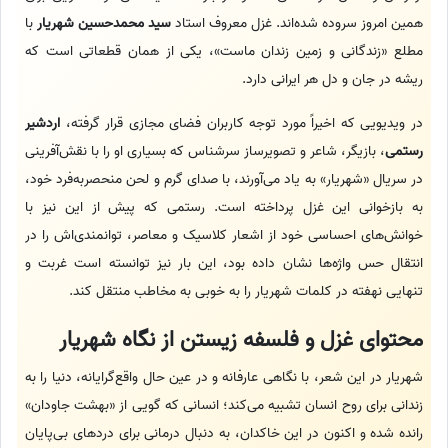
همین امروز سروده شده‌اند. غزل معروف استاد
سید محمدحسین شهریار
با
مطلع «زندگانی و زمین زندان ماست»، یکی از همان قطعاتی است که
ریشه در جان و دل هر ایرانی دارد.
در ویدیویی که اخیراً مورد توجه کاربران فضای مجازی قرار گرفته،
اردشیر
رستمی
، بازیگر، شاعر و تصویرساز سرشناس که بسیاری او را با نقش‌آفرینی
در سریال «شهریار» به یاد می‌آورند، با صدای گرم و لحن منحصربه‌فرد خود،
به بازخوانی این غزل پرداخته است. رستمی که پیش از این نیز با
خوانش‌های احساسی خود از اشعار کلاسیک و معاصر، توانمندی‌اش را در
انتقال حس واژه‌ها نشان داده بود، این بار نیز توانسته است غربت و
تنهایی نهفته در کلمات شهریار را به خوبی به مخاطب منتقل کند.
محتوای غزل و فلسفه زیستن از نگاه شهریار
شهریار در این شعر، با نگاهی عارفانه و در عین حال واقع‌گرایانه، دنیا را به
زندانی برای روح انسان تشبیه می‌کند؛ انسانی که گویی از «بهشت جاودان»
رانده شده و اکنون در این خاکدان، به دنبال درمانی برای دردهای بی‌پایان