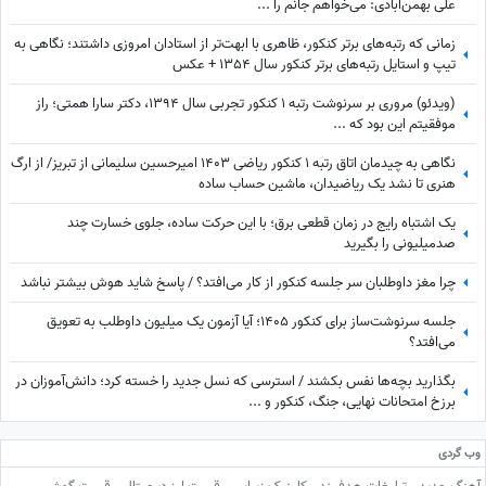
علی بهمن‌آبادی: می‌خواهم جانم را ...
زمانی که رتبه‌های برتر کنکور، ظاهری با ابهت‌تر از استادان امروزی داشتند؛ نگاهی به
تیپ و استایل رتبه‌های برتر کنکور سال 1354 + عکس
(ویدئو) مروری بر سرنوشت رتبه 1 کنکور تجربی سال 1394، دکتر سارا همتی؛ راز
موفقیتم این بود که ...
نگاهی به چیدمان اتاق رتبه 1 کنکور ریاضی 1403 امیرحسین سلیمانی از تبریز/ از ارگ
هنری تا نشد یک ریاضیدان، ماشین حساب ساده
یک اشتباه رایج در زمان قطعی برق؛ با این حرکت ساده، جلوی خسارت چند
صدمیلیونی را بگیرید
چرا مغز داوطلبان سر جلسه کنکور از کار می‌افتد؟ / پاسخ شاید هوش بیشتر نباشد
جلسه سرنوشت‌ساز برای کنکور 1405؛ آیا آزمون یک میلیون داوطلب به تعویق
می‌افتد؟
بگذارید بچه‌ها نفس بکشند / استرسی که نسل جدید را خسته کرد؛ دانش‌آموزان در
برزخ امتحانات نهایی، جنگ، کنکور و ...
وب گردی