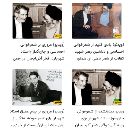
(ویدئو) یادی کنیم از شعرخوانی
(ویدیو) مروری بر شعرخوانی
احساسی و دلنشین رهبر شهید
احساسی و جان‌گداز «استاد
انقلاب از شعر «علی ای همای
شهریار»، فخر آذربایجان در جمع
رحمت» استاد شهریار
رزمندگان؛ یا علی باز از خدا دستی
به همراه بسیج / جاودان کن در
جهان این جلوه و جاه بسیج...
ویدیو دیده‌نشده از شعرخوانی
(ویدیو) مروری بر پیام عمیق استاد
جان‌سوز استاد شهریار برای
شهریار برای عصر خودشیفتگی از
رزمندگان؛ وقتی فخر آذربایجان
زبان حافظ زمان/ مست از خودی،
بغضش ترکید
تهی شو...