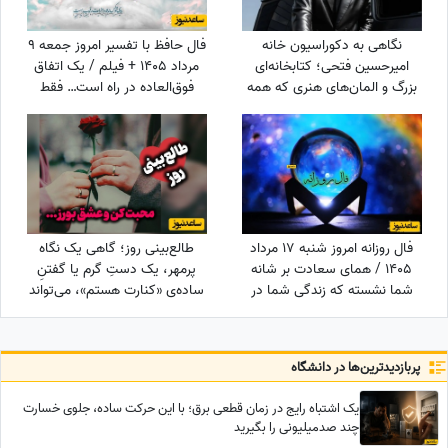
نگاهی به دکوراسیون خانه
فال حافظ با تفسیر امروز جمعه 9
امیرحسین فتحی؛ کتابخانه‌ای
مرداد 1405 + فیلم / یک اتفاق
بزرگ و المان‌های هنری که همه
فوق‌العاده در راه است… فقط
را غافلگیر کرد/ بیخود نیست
کمی صبر کن و ببین! زندگی هنوز
بهش میگن آقازاده سینمای ایران
بهترین هدیه‌اش را برای تو نگه
داشته است!
فال روزانه امروز شنبه 17 مرداد
طالع‌بینی روز؛ گاهی یک نگاه
1405 / همای سعادت بر شانه
پرمهر، یک دستِ گرم یا گفتنِ
شما نشسته که زندگی شما در
ساده‌ی «کنارت هستم»، می‌تواند
آستانه تغییر بزرگ است — فال
قلبی را برای همیشه آرام کند ... /
امروز را از دست ندهید!
شنبه 17 مرداد 1405
پربازدید‌ترین‌ها در دانشگاه
یک اشتباه رایج در زمان قطعی برق؛ با این حرکت ساده، جلوی خسارت
چند صدمیلیونی را بگیرید