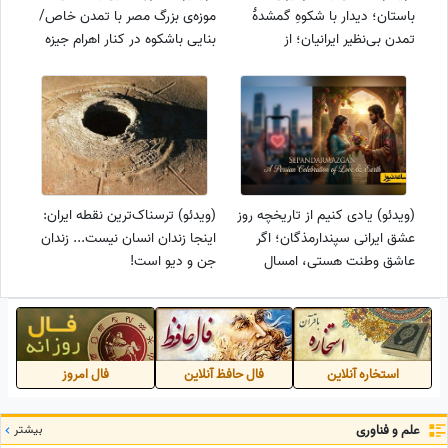
باستان؛ دیدار با شکوهِ گمشدهٔ
موزه‌ی بزرگ مصر با تمدن خاص/
تمدن بی‌نظیر ایرانیان؛ از
بنایی باشکوه در کنار اهرام جیزه
کمانداران جاویدان هخامنشی تا
برای نمایش صدهزار گنجینه‌ از
ظروف زرین ساسانی، گنجینه‌ای
تاریخ
که قلب موزه لوور را تسخیر کرده
است!
(ویدئو) یادی کنیم از تاریخچه روز
(ویدئو) ترسناک‌ترین نقطه ایران:
عشق ایرانی سپندارمذگان؛ اگر
اینجا زندان انسان نیست... زندان
عاشق وطنت هستی، امسال
جن و دیو است!
به‌جای ولنتاین این نماد احترام به
زن، عشق و زمین را جشن بگیر
استخاره آنلاین
فال حافظ آنلاین
فال امروز
علم و فناوری
بیشتر