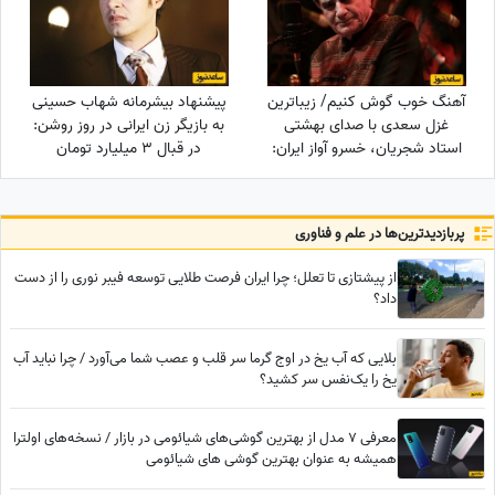
هنر و انیمیشن
آهنگ خوب گوش کنیم/ زیباترین
پیشنهاد بیشرمانه شهاب حسینی
غزل سعدی با صدای بهشتی
به بازیگر زن ایرانی در روز روشن:
استاد شجریان، خسرو آواز ایران:
در قبال 3 میلیارد تومان
چنان در قید مهرت پای بندم که
زنانگی‌ات را به من بفروش! از
گویی آهوی...
همکاری بازیگران مشهور با
محکوم فساد اقتصادی تا...
پربازدید‌ترین‌ها در علم و فناوری
از پیشتازی تا تعلل؛ چرا ایران فرصت طلایی توسعه فیبر نوری را از دست
داد؟
بلایی که آب یخ در اوج گرما سر قلب و عصب شما می‌آورد / چرا نباید آب
یخ را یک‌نفس سر کشید؟
معرفی 7 مدل از بهترین گوشی‌های شیائومی در بازار / نسخه‌های اولترا
همیشه به عنوان بهترین گوشی های شیائومی