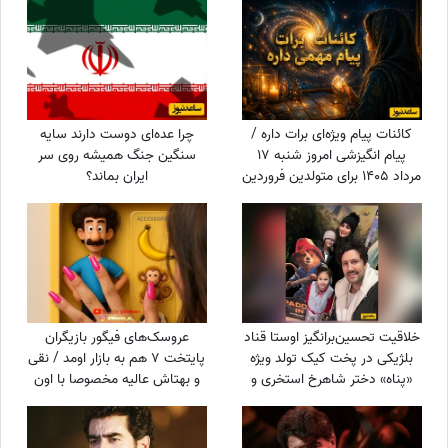
پهلوانی فقط به زور بازو نیست
که...
کائنات پیام ویژه‌ای برات داره /
چرا عده‌ای دوست دارند سایه
پیام انگیزشی امروز شنبه 17
سنگین جنگ همیشه روی سر
مرداد 1405 برای متولدین فروردین
ایران بماند؟
تا اسفند: امروز با حفظ تمرکز و
پشتکار، یک گام دیگر به
خواسته‌هایتان نزدیک می‌شوید +
ویدئو
خلاقیت تحسین‌برانگیز اوستا قناد
عروسک‌های فیگور بازیگران
بلژیکی در پخت کیک تولد ویژه
پایتخت 7 هم به بازار اومد / نقی
«پناه» دختر شاهرخ استخری و
و بهتاش عالیه مخصوصا با اون
سپیده بزمی‌پور با تمِ
موز و پیانو و شهاب سنگ کنارش
«پری‌دریایی» حماسه آفرید/
😂+ ویدئو
ترکیب خلاقانه و منحصربه‌فرد از