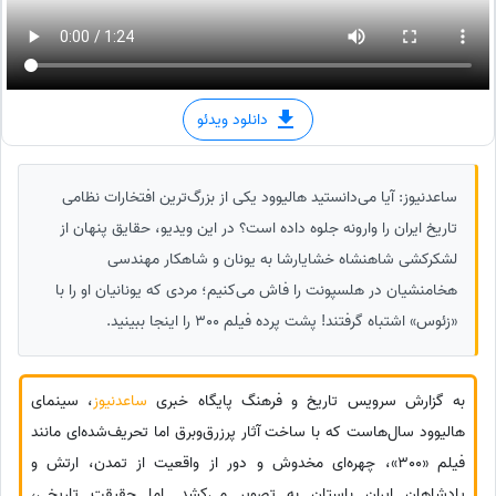
دانلود ویدئو
ساعدنیوز: آیا می‌دانستید هالیوود یکی از بزرگ‌ترین افتخارات نظامی
تاریخ ایران را وارونه جلوه داده است؟ در این ویدیو، حقایق پنهان از
لشکرکشی شاهنشاه خشایارشا به یونان و شاهکار مهندسی
هخامنشیان در هلسپونت را فاش می‌کنیم؛ مردی که یونانیان او را با
«زئوس» اشتباه گرفتند! پشت پرده فیلم 300 را اینجا ببینید.
به گزارش سرویس تاریخ و فرهنگ پایگاه خبری
ساعدنیوز
، سینمای
هالیوود سال‌هاست که با ساخت آثار پرزرق‌وبرق اما تحریف‌شده‌ای مانند
فیلم «300»، چهره‌ای مخدوش و دور از واقعیت از تمدن، ارتش و
پادشاهان ایران باستان به تصویر می‌کشد. اما حقیقت تاریخی،