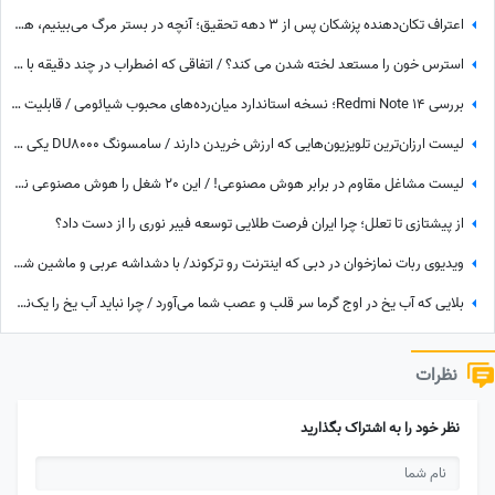
اعتراف تکان‌دهنده پزشکان پس از 3 دهه تحقیق؛ آنچه در بستر مرگ می‌بینیم، هذیان نیست!
استرس خون را مستعد لخته شدن می‌ کند؟ / اتفاقی که اضطراب در چند دقیقه با خون شما می‌کند، پزشکان را شگفت‌زده کرد
بررسی Redmi Note 14؛ نسخه استاندارد میان‌رده‌های محبوب شیائومی / قابلیت لرزشگیر برای دوربین اصلی شیائومی
لیست ارزان‌ترین تلویزیون‌هایی که ارزش خریدن دارند / سامسونگ DU8000 یکی از ارزانترین تلویزیون‌های بازار
لیست مشاغل مقاوم در برابر هوش مصنوعی! / این 20 شغل را هوش مصنوعی نمی‌تواند انجام بدهد
از پیشتازی تا تعلل؛ چرا ایران فرصت طلایی توسعه فیبر نوری را از دست داد؟
ویدیوی ربات نمازخوان در دبی که اینترنت رو ترکوند/ با دشداشه عربی و ماشین شاسی بلند تو مراسم عید قربان شرکت کرده😂
بلایی که آب یخ در اوج گرما سر قلب و عصب شما می‌آورد / چرا نباید آب یخ را یک‌نفس سر کشید؟
نظرات
نظر خود را به اشتراک بگذارید