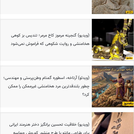
(ویدیو) گنجینه مرموز کاخ مرمر؛ تندیس بز کوهی
هخامنشی و روایت شکوهی که فراموش نمی‌شود
(ویدئو) آرتاخه، اسطوره گمنام وطن‌پرستی و مهندسی؛
چطور بلندقدترین مرد هخامنشی غیرممکن را ممکن
کرد؟
(ویدیو) خلاقیت تحسین برانگیز دختر هنرمند ایرانی
برای طراحی مانتو با طرح منشور کوروش حماسه