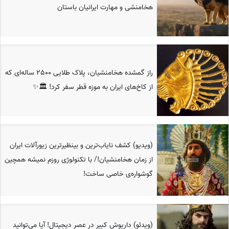
هخامنشی و مهارت ایرانیان باستان
راز گمشده هخامنشیان، پلاک طلایی 2500 ساله‌ای که
از کاخ‌های ایران به موزه قطر سفر کرد! 🏛️✨
(ویدیو) کشف نایاب‌ترین و بینظیرترین زیورآلات ایران
از زمان هخامنشیان!/ با تکنولوژی روزم نمیشه همچین
گوشواره‌ی خاصی ساخت!
(ویدئو) داریوش کبیر در عصر دیجیتال! آیا می‌توانید