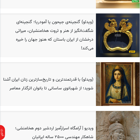
(ویدئو) گنجینه‌ی جیحون یا آمودریا؛ گنجینه‌ای
شگفت‌انگیز از هنر و ثروت هخامنشیان، میراثی
درخشان از ایران باستان که هنوز جهان را خیره
می‌کند!
(ویدئو) با قدرتمندترین و تاریخ‌سازترین زنان ایران آشنا
شوید؛ از شهبانوی ساسانی تا بانوان اثرگذار معاصر
ویدیو | آرامگاه اسرارآمیز اردشیر دوم هخامنشی؛
شاهکار مهندسی 2500 ساله ایرانیان