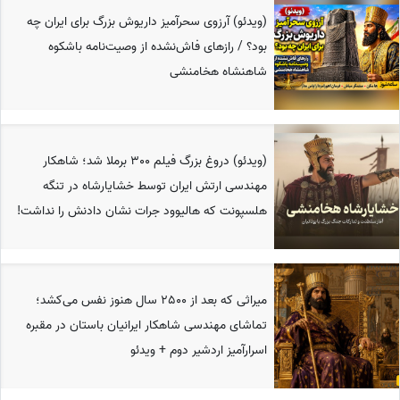
(ویدئو) آرزوی سحرآمیز داریوش بزرگ برای ایران چه
بود؟ / رازهای فاش‌نشده از وصیت‌نامه باشکوه
شاهنشاه هخامنشی
(ویدئو) دروغ بزرگ فیلم 300 برملا شد؛ شاهکار
مهندسی ارتش ایران توسط خشایارشاه در تنگه
هلسپونت که هالیوود جرات نشان دادنش را نداشت!
میراثی که بعد از 2500 سال هنوز نفس می‌کشد؛
تماشای مهندسی شاهکار ایرانیان باستان در مقبره
اسرارآمیز اردشیر دوم + ویدئو