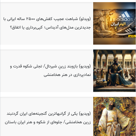
(ویدئو) شباهت عجیب کفش‌های 2500 ساله ایرانی با
جدیدترین مدل‌های آدیداس؛ کپی‌برداری یا اتفاق؟
(ویدیو) بازوبند زرینِ شیردال/ تجلی شکوه قدرت و
نمادپردازی در هنر هخامنشی
(ویدیو) یکی از گرانبهاترین گنجینه‌های ایران گردنبند
زرین هخامنشی/ جلوه‌ای از شکوه و هنر ایران باستان