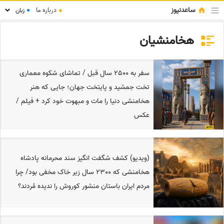
ساعدنیوز
●
درباره ما
●
هخامنشیان
سفر به 2500 سال قبل / تماشای شکوه معماری
تخت جمشید و پایتخت جهان؛ جایی که هنر
هخامنشی دنیا را مات و مبهوت خود کرد + فیلم /
عکس
(ویدیو) کشف شگفت انگیز سند محرمانه پادشاه
هخامنشی که 2300 سال زیر خاک مخفی بود/ چرا
مردم ایران باستان منشور کوروش را ندیده مُردند؟