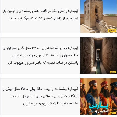
(ویدئو) رازهای مگو در قلب نقش رستم؛ برای اولین بار
تصاویری از داخل کعبه زرتشت که هرگز ندیده‌اید!
(ویدئو) چطور هخامنشیان، 2500 سال قبل عمیق‌ترین
قنات جهان را ساختند؟ / نبوغ مهندسی ایرانیان
باستان در قنات قصبه که ناصرخسرو را مبهوت کرد
(ویدئو) چشمانت را ببند، حالا ایرانِ 2500 سال پیش را
از نگاه یک پارسی باستان ببین؛ از مراحل ساخت
تخت‌جمشید تا زندگی روزمره مردم ایران