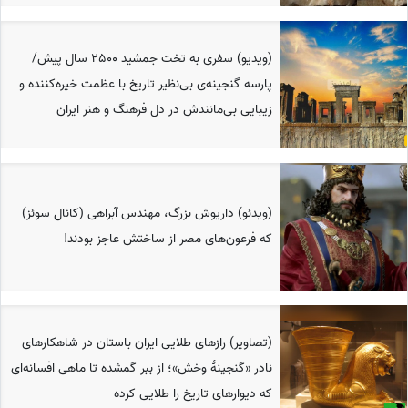
(ویدیو) سفری به تخت جمشید 2500 سال پیش/
پارسه گنجینه‌ی بی‌نظیر تاریخ با عظمت خیره‌کننده و
زیبایی بی‌مانندش در دل فرهنگ و هنر ایران
(ویدئو) داریوش بزرگ، مهندس آبراهی (کانال سوئز)
که فرعون‌های مصر از ساختش عاجز بودند!
(تصاویر) رازهای طلایی ایران باستان در شاهکارهای
نادر «گنجینۀ وخش»؛ از ببر گمشده تا ماهی افسانه‌ای
که دیوارهای تاریخ را طلایی کرده