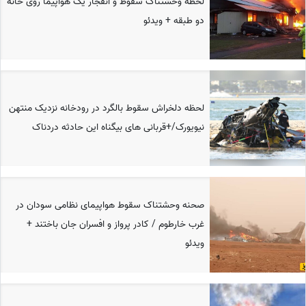
لحظه وحشتناک سقوط و انفجار یک هواپیما روی خانه
دو طبقه + ویدئو
لحظه دلخراش سقوط بالگرد در رودخانه نزدیک منتهن
نیویورک/+قربانی های بیگناه این حادثه دردناک
صحنه وحشتناک سقوط هواپیمای نظامی سودان در
غرب خارطوم / کادر پرواز و افسران جان باختند +
ویدئو