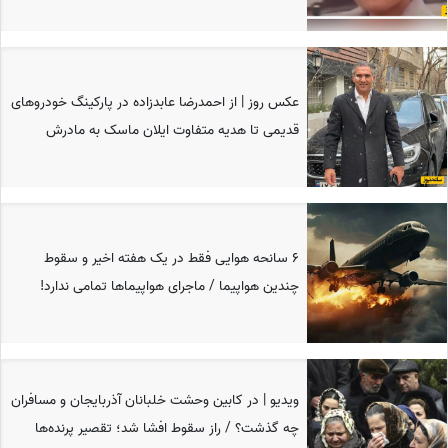
عکس روز | از احمدرضا عابدزاده در پارکینگ خودروهای
قدیمی تا هدیه متفاوت ایلان ماسک به مادرش
6 سانحه هوایی فقط در یک هفته اخیر و سقوط
چندین هواپیما / ماجرای هواپیماها تمامی ندارد!
ویدیو | در کابین وحشت خلبانان آذربایجان و مسافران
چه گذشت؟ / راز سقوط افشا شد؛ تقصیر پرنده‌ها