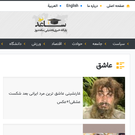
صفحه اصلی
●
درباره ما
●
English
●
العربية
سیاست
جامعه
حوادث
اقتصاد
ورزش
دانشگاه
عاشق
غارنشینی عاشق ترین مرد ایرانی بعد شکست
عشقی!+عکس