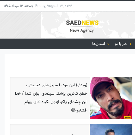
Friday, August 07, 2026
جمعه، 16 مرداد 1405
خبر با تو
استان‌ها
(ویدئو) این مرد با سبیل‌های عجیبش،
خطرناک‌ترین پزشک سینمای ایران شد! / خدا
این چشمای پاکو ازتون نگیره آقای بهرام
افشاری😂