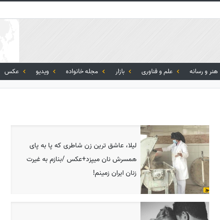
هنر و رسانه
علم و فناوری
بازار
مجله خانواده
ویدیو
عکس
لیلا، عاشق ترین زن شاطری که پا به پای
همسرش نان میپزد+عکس /بنازم به غیرت
زنان ایران زمینم!