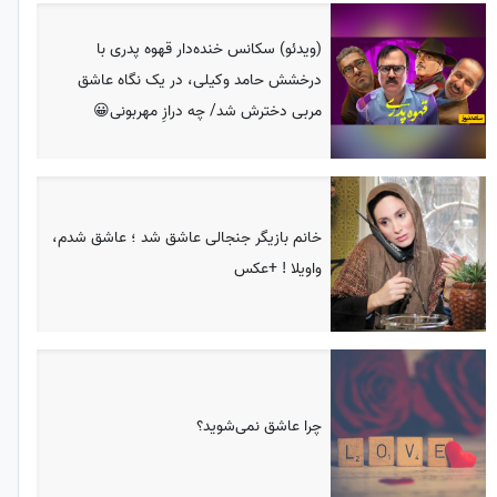
(ویدئو) سکانس خنده‌دار قهوه پدری با
درخشش حامد وکیلی، در یک نگاه عاشق
مربی دخترش شد/ چه درازِ مهربونی😀
خانم بازیگر جنجالی عاشق شد ؛ عاشق شدم،
واویلا ! +عکس
چرا عاشق نمی‌شوید؟