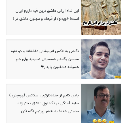
این شاه ایرانی عاشق ترین فرد تاریخ ایران
است! +ویدئو/ از فرهاد و مجنون عاشق تر !
نگاهی به عکس انیمیشنی عاشقانه و دو نفره
محسن یگانه و همسرش /بمونید برای هم
همیشه عشقتون پایدار❤
یادی کنیم از خنده‌دارترین سکانس قهوه‌پدری/
حامد آهنگی در نگاه اول عاشق دختر ژاله
صامتی شده/ به ظاهر زپرتیم نگاه نکن....