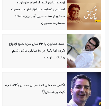
(ویدیو) یادی کنیم از اجرای جاودان و
احساسی تصنیف «عاشق کش» از حضرت
سعدی توسط خسروی آواز ایران، استاد
محمدرضا شجریان
حامد همایون با 43 سال سن؛ هنوز ازدواج
نکردم اما یکبار در 18 سالگی عاشق شدم
زمانیکه...+ویدیو
نگاهی به جشن تولد مجلل محسن یگانه / چه
کیک پر عظمتی👌