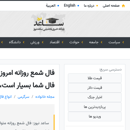
صفحه اصلی
●
درباره ما
●
English
●
العربية
سیاست
جامعه
حوادث
اقتصاد
ورزش
دانشگاه
دسترسی سریع:
قیمت طلا
فال شما بسیار است، 
قیمت دلار
مجله خانواده
سرگرمی
انواع فال
اخبار جنگ
پربازدید‌ترین ها
ویدیو ها