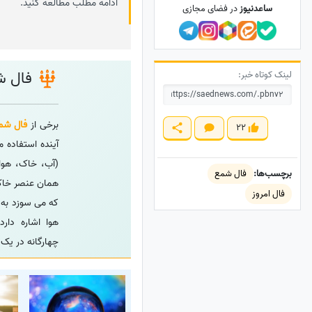
ادامه مطلب مطالعه کنید.
ساعدنیوز
در فضای مجازی
فال ش
لینک کوتاه خبر:
برخی از
فال شم
22
آینده استفاده 
(آب، خاک، هوا
برچسب‌ها:
فال شمع
همان عنصر خاک
فال امروز
که می سوزد به 
هوا اشاره دار
چهارگانه در یک 