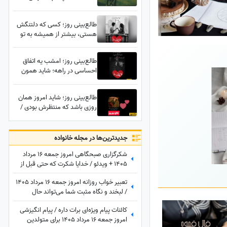
بالاخره غرورش می‌شکنه؛ اما
چیزی که پشت این تماس
طالع‌بینی روز؛ کسی که دلتنگش
می‌شنوی غافلگیرت می‌کنه!
هستی، بیشتر از همیشه به تو
فکر می‌کند؛ امشب ممکنه خبری
برسه که مدت‌هاست در قلبت جا
طالع‌بینی روز؛ امشب یه اتفاق
دارد
احساسی در راهه؛ شاید همون
تماسی که مدت‌ها منتظرش
بودی، کسی با تمام غرورش دلش
طالع‌بینی روز؛ شاید امروز همان
پیش تو جا مونده
روزی باشد که منتظرش بودی /
چهارشنبه 14 مرداد 1405
جدید‌ترین‌ها در مجله خانواده
شکرگزاری صبحگاهی امروز جمعه 16 مرداد
1405 + ویدئو / خدایا شکرت که حتی قبل از
رسیدن آرزوهایم، آرامشِ ایمان به اجابت را در
تعبیر خواب روزانه امروز جمعه 16 مرداد 1405
دلم قرار دادی
/ لبخند و نگاه مثبت شما می‌تواند حال
خودتان و اطرافیانتان را بهتر کند
کائنات پیام ویژه‌ای برات داره / پیام انگیزشی
امروز جمعه 16 مرداد 1405 برای متولدین