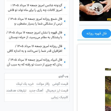
فروردین تا اسفند: امروز زمان درخشیدن
گردونه شانس امروز جمعه 16 مرداد 1405 ؛
توست + ویدئو
امروز کائنات چه رازی را برای ماه تولد تو فاش
کرده؟
فال شمع روزانه امروز جمعه 16 مرداد 1405 /
ترس از مشکلی شما را بسیار مضطرب و
آشفته می‌کند، اما شما
فال قهوه با نشان امروز جمعه 16 مرداد 1405 /
فال قهوه روزانه
با پشتکار به مقام می‌رسید، از حیله دوستان
خود را پنهان کنید
فال روزانه امروز جمعه 16 مرداد 1405 /
اطرافیان قدر شما را نمی‌دانند و به اندازه کافی
به شما ارزش نمی‌دهند، اما به زودی متوجه
فال انبیاء روزانه امروز جمعه 16 مرداد 1405 /
می‌شوید که ...
بدان که چیزی از دست تو رفته که به سبب آن
غم و اندوه می‌خوری، اما ...
وب گردی
قیمت گوشی
پالاز موکت
خرید بک لینک
قیمت ارز دیجیتال
آهنگ جدید
تبلیغات هدفمند
کلینیک زیبایی