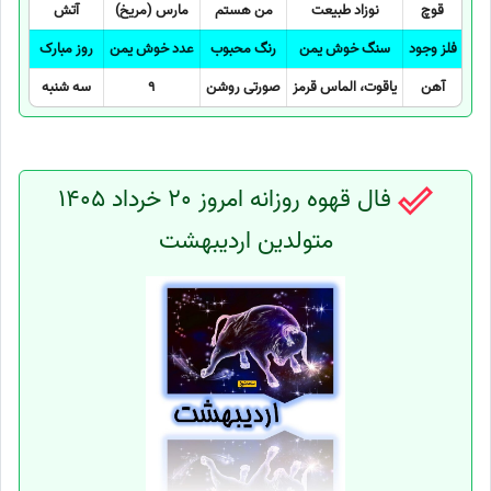
قوچ
نوزاد طبیعت
من هستم
مارس (مریخ)
آتش
فلز وجود
سنگ خوش یمن
رنگ محبوب
عدد خوش یمن
روز مبارک
آهن
یاقوت، الماس قرمز
صورتی روشن
9
سه شنبه
فال قهوه روزانه امروز 20 خرداد 1405
متولدین اردیبهشت