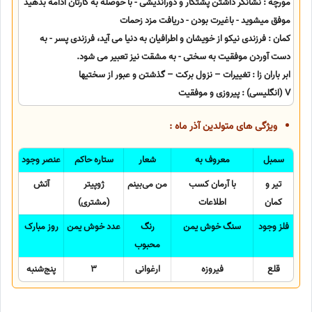
مورچه : نشانگر داشتن پشتکار و دوراندیشی - با حوصله به کارتان ادامه بدهید
موفق میشوید - باغیرت بودن - دریافت مزد زحمات
کمان : فرزندی نیکو از خویشان و اطرافیان به دنیا می آید، فرزندی پسر - به
دست آوردن موفقیت به سختی - به مشقت نیز تعبیر می شود.
ابر باران زا : تغییرات – نزول برکت – گذشتن و عبور از سختیها
V (انگلیسی) : پیروزی و موفقیت
ویژگی های متولدین آذر ماه :
سمبل
معروف به
شعار
ستاره حاکم
عنصر وجود
تیر و
با آرمان کسب
من می‌بینم
ژوپیتر
آتش
کمان
اطلاعات
(مشتری)
فلز وجود
سنگ خوش یمن
رنگ
عدد خوش یمن
روز مبارک
محبوب
قلع
فیروزه
ارغوانی
3
پنج‌شنبه