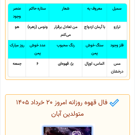
سمبل
معروف به
شعار
ستاره حاکم
عنصر
وجود
ترازو
با آرمان ازدواج
من تعادل برقرار
ونوس (زهره)
هو
می‌کنم
فلز وجود
سنگ خوش
رنگ محبوب
عدد خوش
روز مبارک
یمن
یمن
مس
الماس، اوپال
بژ، قهوه‌ای
6
جمعه
درخشان
فال قهوه روزانه امروز 20 خرداد 1405
متولدین آبان