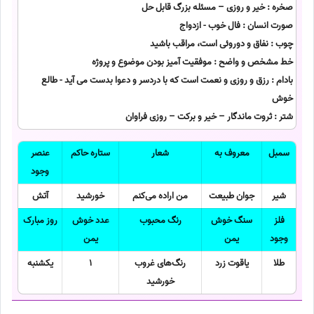
صخره : خیر و روزی – مسئله بزرگ قابل حل
صورت انسان : فال خوب - ازدواج
چوب : نفاق و دوروئی است، مراقب باشید
خط مشخص و واضح : موفقیت آمیز بودن موضوع و پروژه
بادام : رزق و روزی و نعمت است که با دردسر و دعوا بدست می آید - طالع
خوش
شتر : ثروت ماندگار – خیر و برکت – روزی فراوان
سمبل
معروف به
شعار
ستاره حاکم
عنصر
وجود
شیر
جوان طبیعت
من اراده می‌کنم
خورشید
آتش
فلز
سنگ خوش
رنگ محبوب
عدد خوش
روز مبارک
وجود
یمن
یمن
طلا
یاقوت زرد
رنگ‌های غروب
1
یکشنبه
خورشید