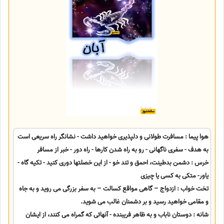
هوا پیما : مسافرت طولانی و دلپذیری خواهید داشت - نشانگر راه سریعی است
به هدف - سفری ناگهانی - رو به راه شدن کارها - راه دور - خبر از مسافر
خرس : دشمن بدطینت، احمق و تند خو - از این خصلتها دوری کنید - تکیه گاه -
یاور- متکی به کسی یا چیزی
تخت خواب : ازدواج – گاهی مواقع کسالت – به سفر بزرگی می روید و به جاه
و مقامی خواهید رسید و بر دشمنان غالب می شوید.
شانه : دوستان ناباب و به ظاهر فریبنده - آنهائی که گمراه می کنند، از ایشان