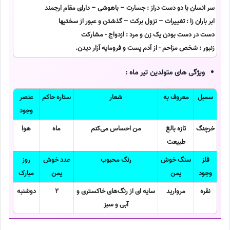
سر انسان با دو دست دراز : جسارت – باهوشی – دارای مقام ارجمند
ابر باران زا : تغییرات – نزول برکت – گذشتن و عبور از سختیها
دست در دست بودن یک زن و مرد : ازدواج - مشارکت
زنبور : شخص مزاحم - از آدم پست و فرومایه آزار دیدن.
ویژگی های متولدین تیر ماه :
سمبل
معروف به
شعار
ستاره حاکم
عنصر
وجود
خرچنگ
تازه بالغ
من احساس می‌کنم
ماه
هوا
طبیعت
فلز
سنگ خوش
رنگ محبوب
عدد خوش
روز
وجود
یمن
یمن
مبارک
نقره
مروارید
سایه ای از رنگ‌های خاکستری و
2
دوشنبه
آبی و سبز