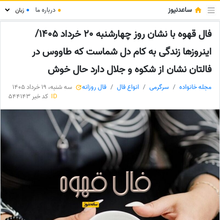
ساعدنیوز
●
درباره ما
●
فال قهوه با نشان روز چهارشنبه 20 خرداد 1405/
اینروزها زندگی به کام دل شماست که طاووس در
فالتان نشان از شکوه و جلال دارد حال خوش
مجله خانواده
سرگرمی
انواع فال
فال روزانه
سه شنبه، 19 خرداد 1405
ID
کد خبر 544143