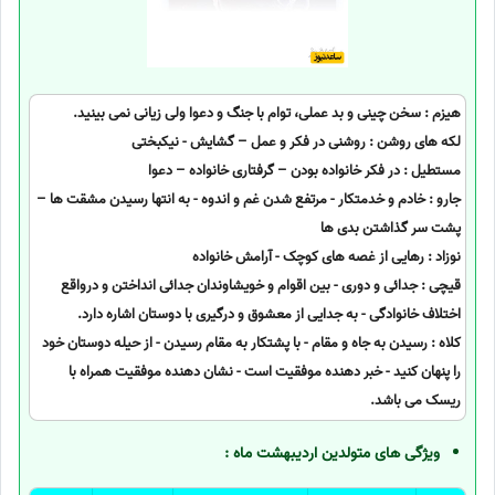
هیزم : سخن چینی و بد عملی، توام با جنگ و دعوا ولی زیانی نمی بینید.
لکه های روشن : روشنی در فکر و عمل – گشایش - نیکبختی
مستطیل : در فکر خانواده بودن – گرفتاری خانواده – دعوا
جارو : خادم و خدمتکار - مرتفع شدن غم و اندوه - به انتها رسیدن مشقت ها –
پشت سر گذاشتن بدی ها
نوزاد : رهایی از غصه های کوچک - آرامش خانواده
قیچی : جدائی و دوری - بین اقوام و خویشاوندان جدائی انداختن و درواقع
اختلاف خانوادگی - به جدایی از معشوق و درگیری با دوستان اشاره دارد.
کلاه : رسیدن به جاه و مقام - با پشتکار به مقام رسیدن - از حیله دوستان خود
را پنهان کنید - خبر دهنده موفقیت است - نشان دهنده موفقیت همراه با
ریسک می باشد.
ویژگی های متولدین اردیبهشت ماه :