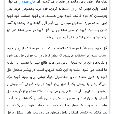
تفاله‌های چای باقی مانده در فنجان می‌کردند. اما
فال قهوه
را می‌توان
گفت اولین قومی که از آن استفاده کردن، قوم عرب بخصوص مردم یمن
وعربستان که خود کاشف قهوه بودن هستند. فال قهوه همانند خود قهوه
فوق العاده مورد استقبال مردمان این قوم قرار گرفته بود. بعدها با آشنا
شدن و مصرف قهوه در سایر نقاط جهان، فال قهوه در سایر نقاط دنیا نیز
رواج کرد و به این ترتیب فال قهوه جهانی شد.
فال قهوه معمولاً با قهوه ترک انجام می‌گیرد در قهوه ترک از پودر قهوه
آسیاب شده ریز استفاده می‌شود که بطور کامل در آب جوش حل نمی‌شود
و تفاله‌های آن در ته فنجان باقی می ماند طالع بینی با تفسیر این تفاله
ها انجام می شود. دقت به این نکته ضروری است در بیشتر محافل فال
قهوه به دلیل تعداد بالای متقاضیان دیگر زمانی برای تهیه قهوه ترک
نمی‌گذارند و با ریختن یک قاشق پودر قهوه در یک فنجان آب جوش و
نوشیدن مقداری از آن به طالع بینی می‌پردازند. ابتدا مقداری از قهوه داخل
فنجان را می‌نوشند و سپس نعلبکی را بروی فنجان گذاشته و با آداب
خاصی در جهت عقربه‌های ساعت و به سمت قلب خود بر می‌گردانند و
بعد فالگیر به تفسیر اشکال داخل فنجان می‌پردازد.در واقع اشکال داخل