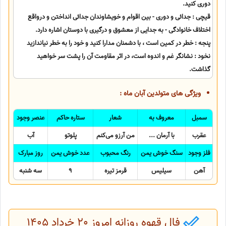
دوری کنید.
قیچی : جدائی و دوری - بین اقوام و خویشاوندان جدائی انداختن و درواقع
اختلاف خانوادگی - به جدایی از معشوق و درگیری با دوستان اشاره دارد.
پنجه : خطر در کمین است ، با دشمنان مدارا کنید و خود را به خطر نیاندازید
نخود : نشانگر غم و اندوه است، در اثر مقاومت آن را پشت سر خواهید
گذاشت.
ویژگی های متولدین آبان ماه :
سمبل
معروف به
شعار
ستاره حاکم
عنصر وجود
عقرب
با آرمان ...
من آرزو می‌کنم
پلوتو
آب
فلز وجود
سنگ خوش یمن
رنگ محبوب
عدد خوش یمن
روز مبارک
آهن
سیلیس
قرمز تیره
9
سه شنبه
فال قهوه روزانه امروز 20 خرداد 1405