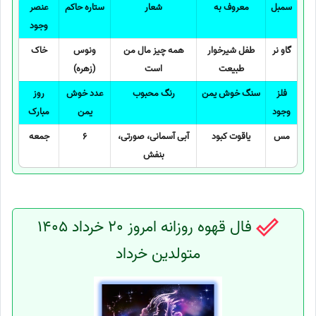
سمبل
معروف به
شعار
ستاره حاکم
عنصر
وجود
گاو نر
طفل شیرخوار
همه چیز مال من
ونوس
خاک
طبیعت
است
(زهره)
فلز
سنگ خوش یمن
رنگ محبوب
عدد خوش
روز
وجود
یمن
مبارک
مس
یاقوت کبود
آبی آسمانی، صورتی،
6
جمعه
بنفش
فال قهوه روزانه امروز 20 خرداد 1405
متولدین خرداد