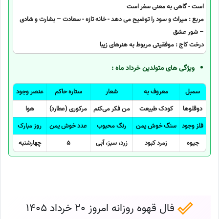
است - گاهی به معنی سفر است
مربع : میراث و سود را توضیح می دهد - خانه تازه - سعادت – بشارت و شادی
– شور عشق
درخت کاج : موفقیتی مربوط به هنرهای زیبا
ویژگی های متولدین خرداد ماه :
سمبل
معروف به
شعار
ستاره حاکم
عنصر وجود
دوقلوها
کودک طبیعت
من فکر می‌کنم
مرکوری (عطارد)
هوا
فلز وجود
سنگ خوش یمن
رنگ محبوب
عدد خوش یمن
روز مبارک
جیوه
زمرد کبود
زرد، سبز، آبی
5
چهارشنبه
فال قهوه روزانه امروز 20 خرداد 1405