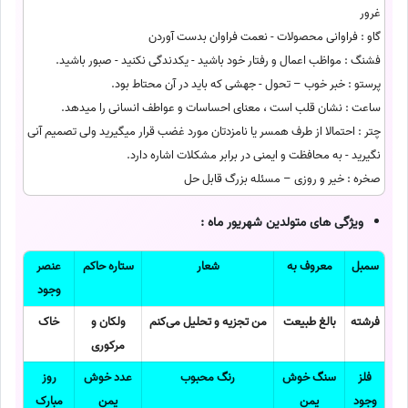
غرور
گاو : فراوانی محصولات - نعمت فراوان بدست آوردن
فشنگ : مواظب اعمال و رفتار خود باشید - یکدندگی نکنید - صبور باشید.
پرستو : خبر خوب – تحول - جهشی که باید در آن محتاط بود.
ساعت : نشان قلب است ، معنای احساسات و عواطف انسانی را میدهد.
چتر : احتمالا از طرف همسر یا نامزدتان مورد غضب قرار میگیرید ولی تصمیم آنی
نگیرید - به محافظت و ایمنی در برابر مشکلات اشاره دارد.
صخره : خیر و روزی – مسئله بزرگ قابل حل
ویژگی های متولدین شهریور ماه :
سمبل
معروف به
شعار
ستاره حاکم
عنصر
وجود
فرشته
بالغ طبیعت
من تجزیه و تحلیل می‌کنم
ولکان و
خاک
مرکوری
فلز
سنگ خوش
رنگ محبوب
عدد خوش
روز
وجود
یمن
یمن
مبارک