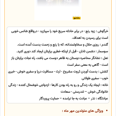
خرگوش : زود رنج - در برابر حادثه سریع خود را میبازید - درواقع شانس خوبی
است برای رسیدن به اهداف.
گندم : روزی حلال و سخاوتمندانه، که با رنج و زحمت بدست آمده است.
سوسمار : دشمن نادان - قبل از اینکه خطری برایتان ایجاد کند دوری کنید.
نعل : نشانگر محاصره دوستان به ظاهر دوست می باشد، راه نجات برایتان باز
است - گاهی به معنی سفر است
کشتی : بدست آوردن ثروت مشروع - ارث - مسافرت دریا و سفری خوش - خبری
خوب - سفری طولانی
خانه : ایجاد یک زندگی و رو به راه بودن کارها - ازدواجی خوشحال کننده - زندگی
خانوادگی خوش – تندرستی - سعادت
عبادتگاه : نذر – عبادت به جا نیامده – حمایت پروردگار
ویژگی های متولدین مهر ماه :