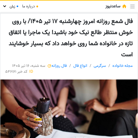
ساعدنیوز
●
درباره ما
●
فال شمع روزانه امروز چهارشنبه 17 تیر 1405/ با روی
خوش منتظر طالع نیک خود باشید! یک ماجرا یا اتفاق
تازه در خانواده شما روی خواهد داد که بسیار خوشایند
است
مجله خانواده
سرگرمی
انواع فال
فال روزانه
سه شنبه، 16 تیر 1405
ID
کد خبر 546161