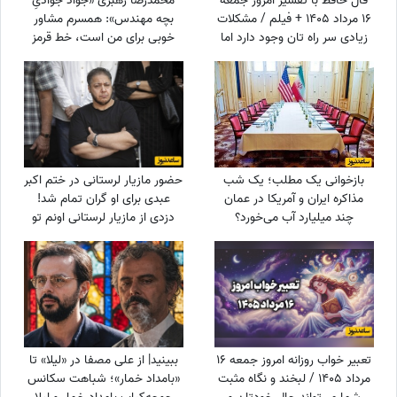
فال حافظ با تفسیر امروز جمعه
محمدرضا رهبری «جواد جوادیِ
16 مرداد 1405 + فیلم / مشکلات
بچه مهندس»: همسرم مشاور
زیادی سر راه تان وجود دارد اما
خوبی برای من است، خط قرمز
...
من خانوادمه/عروسی خواهرم
دائم استرس داشتم که مبادا
فیلم یا عکسی از من گرفته شود
و بعدا برای من دردسر ایجاد کند!
بازخوانی یک مطلب؛ یک شب
حضور مازیار لرستانی در ختم اکبر
مذاکره ایران و آمریکا در عمان
عبدی برای او گران تمام شد!
چند میلیارد آب می‌خورد؟
دزدی از مازیار لرستانی اونم تو
روز روشن!
تعبیر خواب روزانه امروز جمعه 16
ببینید| از علی مصفا در «لیلا» تا
مرداد 1405 / لبخند و نگاه مثبت
«بامداد خمار»؛ شباهت سکانس