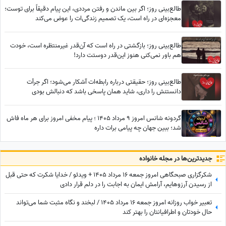
طالع‌بینی روز؛ اگر بین ماندن و رفتن مرددی، این پیام دقیقاً برای توست؛
معجزه‌ای در راه است، یک تصمیم زندگی‌ات را عوض می‌کند
طالع‌بینی روز؛ بازگشتی در راه است که آن‌قدر غیرمنتظره است، خودت
هم باور نمی‌کنی هنوز این‌قدر دوستت دارد!
طالع‌بینی روز؛ حقیقتی درباره رابطه‌ات آشکار می‌شود؛ اگر جرأت
دانستنش را داری، شاید همان پاسخی باشد که دنبالش بودی
گردونه شانس امروز 9 مرداد 1405 ؛ پیام مخفی امروز برای هر ماه فاش
شد؛ ببین جهان چه پیامی برات داره
جدید‌ترین‌ها در مجله خانواده
شکرگزاری صبحگاهی امروز جمعه 16 مرداد 1405 + ویدئو / خدایا شکرت که حتی قبل
از رسیدن آرزوهایم، آرامشِ ایمان به اجابت را در دلم قرار دادی
تعبیر خواب روزانه امروز جمعه 16 مرداد 1405 / لبخند و نگاه مثبت شما می‌تواند
حال خودتان و اطرافیانتان را بهتر کند