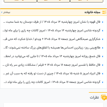
مجله خانواده
بیشتر
فال قهوه با نشان امروز چهارشنبه 14 مرداد 1405 / از طرف دوستان به شما محبت می‌شود و هدیه گرانبهایی دریافت خواهید کرد
گردونه شانس امروز چهارشنبه 14 مرداد 1405 ؛ امروز کائنات چه رازی را برای ماه تولد تو فاش کرده؟
شکرگزاری صبحگاهی امروز جمعه 16 مرداد 1405 + ویدئو / خدایا شکرت که حتی قبل از رسیدن آرزوهایم، آرامشِ ایمان به اجابت را در دلم قرار دادی
طالع‌بینی روز؛ زیباترین احساس‌ها همیشه با اتفاق‌های بزرگ ساخته نمی‌شوند؛ گاهی یک نگاه یا یک توجه کوتاه می‌تواند یک روز معمولی را به خاطره‌ای خاص تبدیل کند / پنج‌شنبه 15 مرداد 1405
فال شمع روزانه امروز چهارشنبه 14 مرداد ماه 1405 / تا جایی که می‌توانید در لحظه حال زندگی کرده و از آن نهایت استفاده را ببرید
فال حافظ با تفسیر امروز جمعه 16 مرداد 1405 + فیلم / مشکلات زیادی سر راه تان وجود دارد اما ...
فال انبیاء امروز 5 شنبه 15 مرداد 1405 / چیزی از دست تو رفته که به سبب آن غم واندوه می‌خوری، اما ...
گردونه شانس امروز جمعه 16 مرداد 1405 ؛ امروز کائنات چه رازی را برای ماه تولد تو فاش کرده؟
نظرات