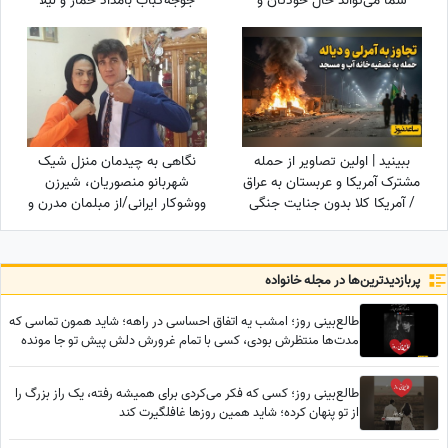
شما می‌تواند حال خودتان و
جوجه‌کباب بامداد خمار و لیلا
اطرافیانتان را بهتر کند
سوژه شد
ببینید | اولین تصاویر از حمله
نگاهی به چیدمان منزل شیک
مشترک آمریکا و عربستان به عراق
شهربانو منصوریان، شیرزن
/ آمریکا کلا بدون جنایت جنگی
ووشوکار ایرانی/از مبلمان مدرن و
نمی‌تواند بجنگد!
پرده اعیانی تا فرش آبی فیروزه‌ای
پربازدید‌ترین‌ها در مجله خانواده
طالع‌بینی روز؛ امشب یه اتفاق احساسی در راهه؛ شاید همون تماسی که
مدت‌ها منتظرش بودی، کسی با تمام غرورش دلش پیش تو جا مونده
طالع‌بینی روز؛ کسی که فکر می‌کردی برای همیشه رفته، یک راز بزرگ را
از تو پنهان کرده؛ شاید همین روزها غافلگیرت کند