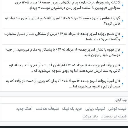
کائنات پیام ویژه‌ای برات داره / پیام انگیزشی امروز جمعه 16 مرداد 1405 برای
متولدین فروردین تا اسفند: امروز زمان درخشیدن توست + ویدئو
گردونه شانس امروز جمعه 16 مرداد 1405 ؛ امروز کائنات چه رازی را برای ماه تولد تو
فاش کرده؟
فال شمع روزانه امروز جمعه 16 مرداد 1405 / ترس از مشکلی شما را بسیار مضطرب
و آشفته می‌کند، اما شما
فال قهوه با نشان امروز جمعه 16 مرداد 1405 / با پشتکار به مقام می‌رسید، از حیله
دوستان خود را پنهان کنید
فال روزانه امروز جمعه 16 مرداد 1405 / اطرافیان قدر شما را نمی‌دانند و به اندازه
کافی به شما ارزش نمی‌دهند، اما به زودی متوجه می‌شوید که ...
فال انبیاء روزانه امروز جمعه 16 مرداد 1405 / بدان که چیزی از دست تو رفته که به
سبب آن غم و اندوه می‌خوری، اما ...
وب گردی
قیمت گوشی
کلینیک زیبایی
خرید بک لینک
تبلیغات هدفمند
آهنگ جدید
قیمت ارز دیجیتال
پالاز موکت