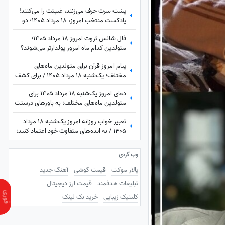
بی‌خاصیت از زبان استاد دانشمند
پشت سرت حرف می‌زنند، غیبتت را می‌کنند!
پادکست منتخب امروز، 18 مرداد 1405؛ دو
کلمه حرف حساب از دکتر انوشه که با طلای 18
فال شانس ثروت امروز 18 مرداد 1405؛
عیار برابری می‌کنه!
متولدین کدام ماه امروز پولدارتر می‌شوند؟
شاید یک خبر مالی شیرین در راه باشد😍💲💸
پیام امروز قرآن برای متولدین ماه‌های
💰 به نشانه‌ها بی تفاوت نباش!
مختلف؛ یک‌شنبه 18 مرداد 1405 / برای کشف
آرامش و خوشبختی به آغوش خدا برویم
دعای امروز یک‌شنبه 18 مرداد 1405 برای
متولدین ماه‌های مختلف؛ به باورهای درستت
پایبند بمان، حتی اگر دیگران آن را نپذیرند
تعبیر خواب روزانه امروز یک‌شنبه 18 مرداد
1405 / به ایده‌های متفاوت خود اعتماد کنید؛
شاید همان فکری که ساده به نظر می‌رسد،
ارزش بیشتری داشته باشد
وب گردی
پالاز موکت
قیمت گوشی
آهنگ جدید
تبلیغات هدفمند
قیمت ارز دیجیتال
کلینیک زیبایی
خرید بک لینک