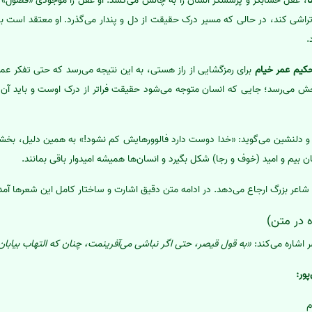
ا
، عقل حسابگر و پرسشگر انسان را به چالش می‌کشد. او عقل را موجودی «فضول» و
تراشی کند، در حالی که مسیر درک حقیقت از دل و پندار می‌گذرد. او معتقد است با
.
کیم عمر خیام
برای رمزگشایی از راز هستی، به این نتیجه می‌رسد که حتی تفکر عم
 می‌رسد؛ جایی که انسان متوجه می‌شود حقیقت فراتر از درک اوست و باید آن را
یز و دلنشین می‌گوید: «خدا دوست دارد فالوورهایش کم نشود!» به همین دلیل، بخشی
ان بیم و امید (خوف و رجا) شکل بگیرد و انسان‌ها همیشه امیدوار باقی بمانند.
 شاعر بزرگ ارجاع می‌دهد. در ادامه متن دقیق اشارت و ساختار کامل این شعرها آم
 اشاره می‌کند:
«به قول قیصر، حتی اگر نباشی می‌آفرینمت، چنان که التهاب بیابان 
ور:
م