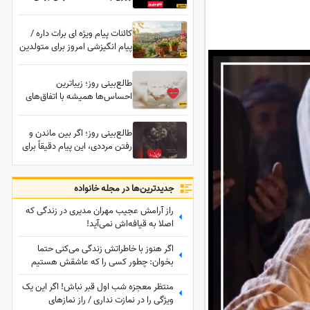
چهارشنبه 14 مرداد 1405
کائنات پیام ویژه ای برات داره /
پیام انگیزشی امروز برای متولدین
فروردین تا اسفند | متن‌های
امیدبخش و انرژی مثبت برای
طالع‌بینی روز؛ زیباترین
شروع یک روز عالی / پیام
احساس‌ها همیشه با اتفاق‌های
انگیزشی امروز جمعه 9 مرداد
بزرگ ساخته نمی‌شوند؛ گاهی یک
1405 + ویدئو
نگاه یا یک توجه کوتاه می‌تواند
طالع‌بینی روز؛ اگر بین ماندن و
یک روز معمولی را به خاطره‌ای
رفتن مرددی، این پیام دقیقاً برای
خاص تبدیل کند / پنج‌شنبه 15
توست؛ معجزه‌ای در راه است، یک
مرداد 1405
تصمیم زندگی‌ات را عوض می‌کند
جدید‌ترین‌ها در مجله خانواده
راز آرامش عجیب مهران مدیری در زندگی که
اصلا به قیافه‌اش نمی‌آید!
اگر هنوز با خاطراتش زندگی می‌کنی حتما
بخوان: چطور کسی را که عاشقش هستیم
فراموش کنیم؟
منتظر معجزه شب اول قبر نباش! اگر این یک
ویژگی را در نمازت نداری / راز نمازهای