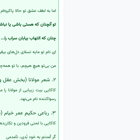
اما به لطف عشق تو حالا پاکیزه‌ام
تو آنچنان که هستی باشی یا نباش
چنان که التهاب بیابان سراب را...
ای نام تو مایه تسلای دل‌های بیقرا
من بی‌تو هیچِ هیچم، با تو همه‌چی
2. شعر مولانا (بخش عقل و دهل‌زن)
کاکایی بیت زیبایی از مولانا را م
رسواکننده نام می‌نهد.
3. رباعی حکیم عمر خیام (بخش نهایی و بن‌بست تفکر)
کاکایی با لحنی فرودین و تکان‌ده
گر آمدنم به خود بُدی، نآمدمی