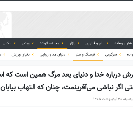
هنر و رسانه
علم و فناوری
بازار
مجله خانواده
ویدیو
عکس
اده
سرگرمی
فرهنگ و هنر
دنیای مد و زیبایی
دنیای ورزش
دی
گرش درباره خدا و دنیای بعد مرگ همین است که است
ی اگر نباشی می‌آفرینمت، چنان که التهاب بیابان 
30 اردیبهشت 1405