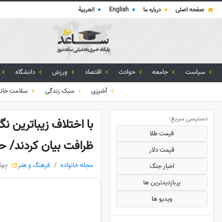
صفحه اصلی
●
درباره ما
●
English
●
العربية
سیاست
جامعه
حوادث
اقتصاد
ورزش
دانشگاه
آشپزی
سبک زندگی
سلامت خانو
دسترسی سریع:
با اختلاف زیباترین ن
قیمت طلا
ظرافت بیان کردند/ حت
قیمت دلار
مجله خانواده
فرهنگ و هنر
چهارشنبه، 
اخبار جنگ
پربازدید‌ترین ها
ویدیو ها