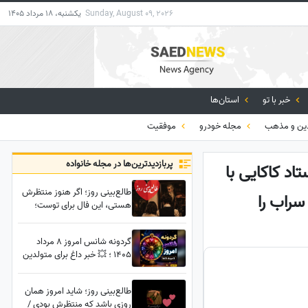
Sunday, August 09, 2026
یکشنبه، 18 مرداد 1405
خبر با تو
استان‌ها
ن و مذهب
مجله خودرو
موفقیت
پربازدید‌ترین‌ها در مجله خانواده
اد کاکایی با
طالع‌بینی روز؛ اگر هنوز منتظرش
سراب را
هستی، این فال برای توست؛
کسی که با دل شکسته رهایت
کرد، یک راز را هنوز از تو پنهان
گردونه شانس امروز 8 مرداد
کرده
1405 ؛ 💥 خبر داغ برای متولدین
12 ماه سال؛ شانس امروزت رو
قبل از هر کاری بخون
طالع‌بینی روز؛ شاید امروز همان
روزی باشد که منتظرش بودی /