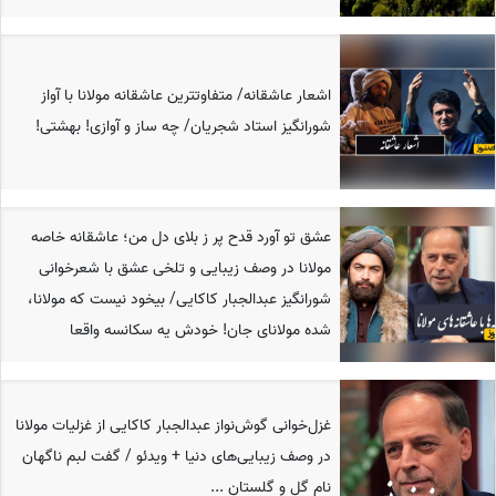
اشعار عاشقانه/ متفاوتترین عاشقانه مولانا با آواز
شورانگیز استاد شجریان/ چه ساز و آوازی! بهشتی!
عشق تو آورد قدح پر ز بلای دل من؛ عاشقانه خاصه
مولانا در وصف زیبایی و تلخی عشق با شعرخوانی
شورانگیز عبدالجبار کاکایی/ بیخود نیست که مولانا،
شده مولانای جان! خودش یه سکانسه واقعا
غزل‌خوانی گوش‌نواز عبدالجبار کاکایی از غزلیات مولانا
در وصف زیبایی‌های دنیا + ویدئو / گفت لبم ناگهان
نام گل و گلستان ...