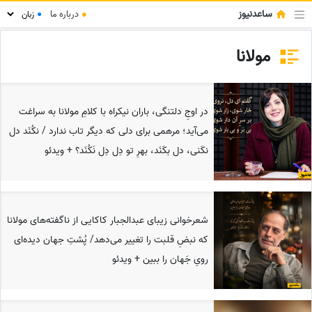
ساعدنیوز
●
درباره ما
●
مولانا
در اوجِ دلتنگی، باران نیکراه با کلامِ مولانا به سراغت
می‌آید؛ مرهمی برای دلی که دیگر تاب ندارد / نکُنَد دل
نکَنی، دل بکَنَد، بهرِ تو دِل دِل نَکُنَد؟ + ویدئو
شعرخوانی‌ زیبای عبدالجبار کاکایی از ناگفته‌های مولانا
که نبضِ قلبت را تغییر می‌دهد/ پُشتِ جهان دیده‌ای
رویِ جَهان را ببین + ویدئو