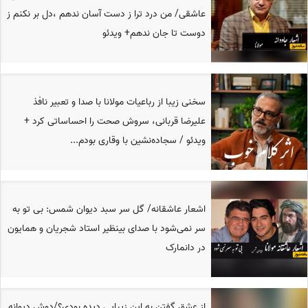
عاشقی/ من درد ترا ز دست آسان ندهم ،دل بر نکنم ز
دوست تا جان ندهم+ ویدئو
سخنی زیبا از رباعیات مولانا با صدا و تعبیر نافذ
علیرضا قربانی، سروش صحت را احساساتی کرد +
ویدئو / سجاده‌نشین با وقاری بودم...
اشعار عاشقانه/ گل سر سبد دیوان شمس: بی تو به
سر نمی‌شود با صدای بینظیر استاد شجریان و همایون
در دانمارک
از عشق گفتن به این زیبایی دیده بودی؟/دوش دیوانه