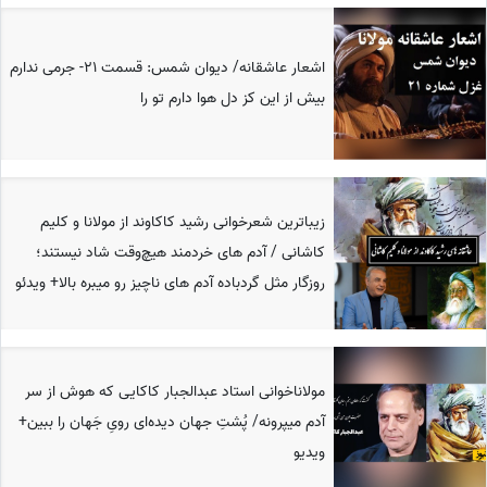
اشعار عاشقانه/ دیوان شمس: قسمت 21- جرمی ندارم
بیش از این کز دل هوا دارم تو را
زیباترین شعرخوانی رشید کاکاوند از مولانا و کلیم
کاشانی / آدم های خردمند هیچ‌وقت شاد نیستند؛
روزگار مثل گردباده آدم های ناچیز رو میبره بالا+ ویدئو
مولاناخوانی استاد عبدالجبار کاکایی که هوش از سر
آدم میپرونه/ پُشتِ جهان دیده‌ای رویِ جَهان را ببین+
ویدیو