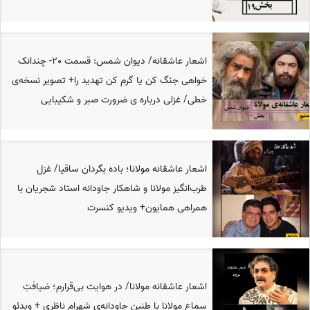
اشعار عاشقانه/ دیوان شمس: قسمت 20- چندانک
خواهی جنگ کن یا گرم کن تهدید را+ تصویر نسخه‌ی
خطی/ غزلی درباره ی ضرورت صبر و شکیبایی
اشعار عاشقانه مولانا؛ باده بگردان ساقیا/ غزل
طرب‌انگیز مولانا و شاهکار جاودانه استاد شجریان با
همراهی همایون+ ویدیو کنسرت
اشعار عاشقانه مولانا/ در هوایت بی‌قرارم؛ ضیافتِ
سماعِ مولانا با طنینِ جاودانه‌ی شهرام ناظری + ویدئو