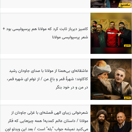
کامبیز دیرباز ثابت کرد که مولانا هم پرسپولیسی بود +
شعر پرسپولیسی مولانا
عاشقانه‌ای بی‌همتا از مولانا با صدای جاودان رشید
کاکاوند؛ شهرهٔ قمر و باغِ من / از توام ای شهره قمر،
در من و در خود بنگر
شعرخوانی زیبای الهی قمشه‌ای با غزلی جاودان از
مولانا / داستان عالم کمدیه! همه چیزهایی که فکر
می‌کنید نمیشه جواب "بله" است / بعد این ویدئو اون