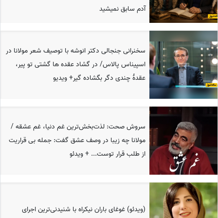
آدم سابق نمیشید
سخنرانی جنجالی دکتر انوشه با توصیف شعر مولانا در
اسپیناس پالاس/ در گشاد عقده ها گشتی تو پیر،
عقدهٔ چندی دگر بگشاده گیر+ ویدیو
سروش صحت: لذت‌بخش‌ترین غم دنیا، غم عشقه /
مولانا چه زیبا در وصف عشق گفت: جمله بی قراریت
از طلب قرار توست... + ویدئو
(ویدئو) غوغای باران نیکراه با شنیدنی‌ترین اجرای