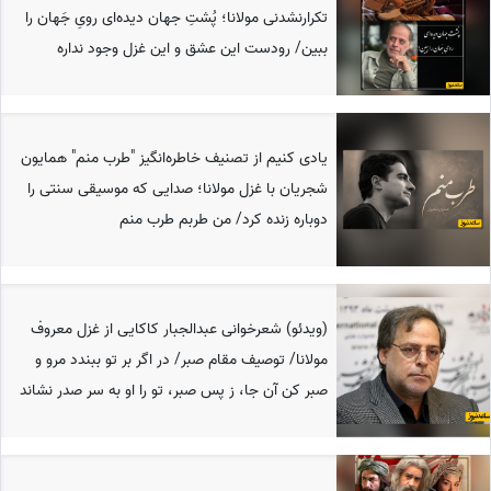
تکرارنشدنی مولانا؛ پُشتِ جهان دیده‌ای رویِ جَهان را
ببین/ رودست این عشق و این غزل وجود نداره
یادی کنیم از تصنیف خاطره‌‎انگیز "طرب منم" همایون
شجریان با غزل مولانا؛ صدایی که موسیقی سنتی را
دوباره زنده کرد/ من طربم طرب منم
(ویدئو) شعرخوانی عبدالجبار کاکایی از غزل معروف
مولانا/ توصیف مقام صبر/ در اگر بر تو ببندد مرو و
صبر کن آن جا، ز پس صبر، تو را او به سر صدر نشاند