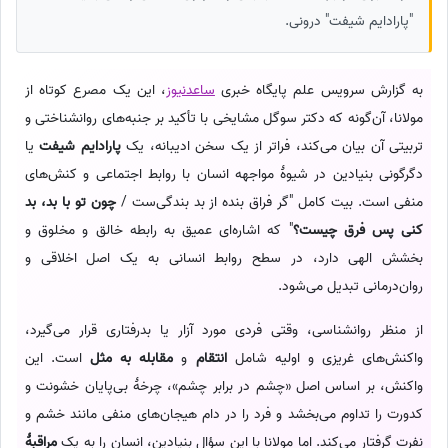
"پارادایم شیفت" درونی.
به گزارش سرویس علم پایگاه خبری
ساعدنیوز
، این یک مصرع کوتاه از
مولانا، آن‌گونه که دکتر سوگل مشایخی با تأکید بر جنبه‌های روانشناختی و
تربیتی آن بیان می‌کند، فراتر از یک سخن ادیبانه، یک
پارادایم شیفت
یا
دگرگونی بنیادین در شیوهٔ مواجهه انسان با روابط اجتماعی و کنش‌های
منفی است. بیت کامل "گر فراق بنده از بد بندگی‌ست /
چون تو با بد، بد
کنی پس فرق چیست؟
" که اشاره‌ای عمیق به رابطه خالق و مخلوق و
بخشش الهی دارد، در سطح روابط انسانی به یک اصل اخلاقی و
روان‌درمانی تبدیل می‌شود.
از منظر روانشناسی، وقتی فردی مورد آزار یا بدرفتاری قرار می‌گیرد،
واکنش‌های غریزی و اولیه شامل
انتقام
و
مقابله به مثل
است. این
واکنش، بر اساس اصل «چشم در برابر چشم»، چرخهٔ بی‌پایان خشونت و
کدورت را تداوم می‌بخشد و فرد را در دام هیجان‌های منفی مانند خشم و
نفرت گرفتار می‌کند. اما مولانا با این سؤال بنیادین، انسان را به یک
مراقبهٔ