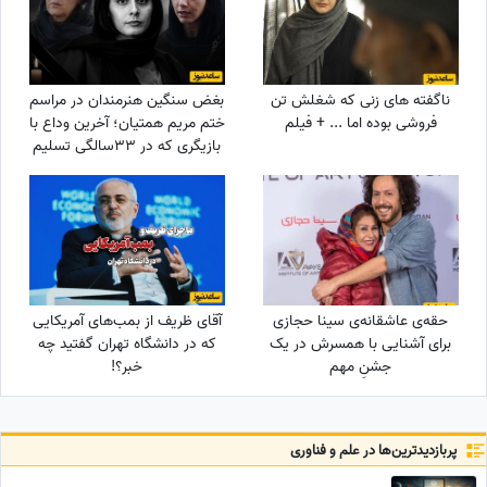
ناگفته های زنی که شغلش تن
بغض سنگین هنرمندان در مراسم
فروشی بوده اما ... + فیلم
ختم مریم همتیان؛ آخرین وداع با
بازیگری که در 33سالگی تسلیم
سرطان شد / از سامان صفاری و
ستاره اسکندری تا مسعود
فراستی و هانیه غلامی در سوگ
بازیگر فقید
حقه‌ی عاشقانه‌ی سینا حجازی
آقای ظریف از بمب‌های آمریکایی
برای آشنایی با همسرش در یک
که در دانشگاه تهران گفتید چه
جشنِ مهم
خبر؟!
پربازدید‌ترین‌ها در علم و فناوری