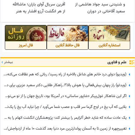
و شنیدنی سید جواد هاشمی از
آفرین سریال آوای باران؛ ماشاالله
سعید آقاخانی در دوران
از هر انگشت آرزو افشار یه هنر
دانشجویی‌اش؛ دیگه ببین اوضاع
میریزه...😍
چقدر اوضاع قمر در عقرب بوده که
استاد راضی شده...🤣
استخاره آنلاین
فال حافظ آنلاین
فال امروز
علم و فناوری
بیشتر
(ویدیو) دوای درد خانم های شاغل بالاخره از راه رسید/ رباتی که هم نظافت می‌کنه، هم شیرینی می‌پزه، هم دلتون رو با سنتور می‌بره!😍
(ویدئو) راز پنهان بیش‌فعالی یا هوش بالا؟/ راهکار طلایی دکتر سعید عزیزی برای درمان عدم تمرکز دانش‌آموزان در کلاس درس
اگر این شاهکار غول‌پیکر «شاپور ساسانی» در آمریکا بود، تاریخ جهان را از نو می‌نوشتند! + فیلم غار کازرون
بلایی که آب یخ در اوج گرما سر قلب و عصب شما می‌آورد / چرا نباید آب یخ را یک‌نفس سر کشید؟
یک عادت ساده که شاید خطر آلزایمر را بیشتر کند؛ پژوهشگران انگشت اتهام را به سمت تلویزیون گرفتند
تغییرچهره از زمین تا به آسمان پولدارترین مرد دنیا بعد گذشت 10 ماه از ازدواجش/ چه زود پیرت کرد+عکس