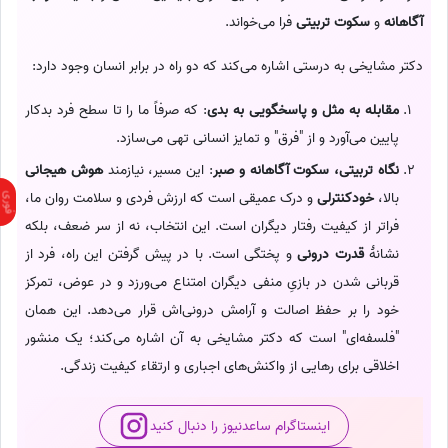
آگاهانه
و
سکوت تربیتی
فرا می‌خواند.
دکتر مشایخی به درستی اشاره می‌کند که دو راه در برابر انسان وجود دارد:
مقابله به مثل و پاسخگویی به بدی
: که صرفاً ما را تا سطح فرد بدکار
پایین می‌آورد و از "فرق" و تمایز انسانی تهی می‌سازد.
نگاه تربیتی، سکوت آگاهانه و صبر
: این مسیر، نیازمند
هوش هیجانی
بالا،
خودکنترلی
و درک عمیقی است که ارزش فردی و سلامت روان ما،
فراتر از کیفیت رفتار دیگران است. این انتخاب، نه از سر ضعف، بلکه
نشانهٔ
قدرت درونی
و پختگی است. با در پیش گرفتن این راه، فرد از
قربانی شدن در بازیِ منفی دیگران امتناع می‌ورزد و در عوض، تمرکز
خود را بر حفظ اصالت و آرامش درونی‌اش قرار می‌دهد. این همان
"فلسفه‌ای" است که دکتر مشایخی به آن اشاره می‌کند؛ یک منشور
اخلاقی برای رهایی از واکنش‌های اجباری و ارتقاء کیفیت زندگی.
اینستاگرام ساعدنیوز را دنبال کنید