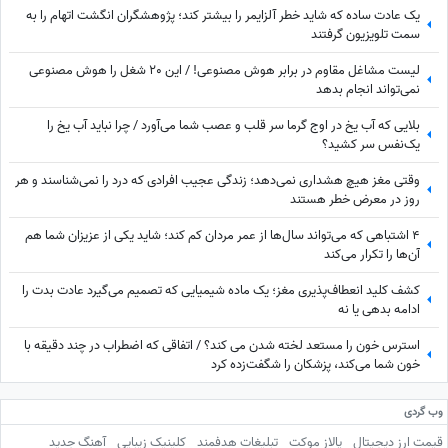
یک عادت ساده که شاید خطر آلزایمر را بیشتر کند؛ پژوهشگران انگشت اتهام را به
سمت تلویزیون گرفتند
لیست مشاغل مقاوم در برابر هوش مصنوعی! / این 20 شغل را هوش مصنوعی
نمی‌تواند انجام بدهد
بلایی که آب یخ در اوج گرما سر قلب و عصب شما می‌آورد / چرا نباید آب یخ را
یک‌نفس سر کشید؟
وقتی مغز هیچ هشداری نمی‌دهد؛ زندگی عجیب افرادی که درد را نمی‌شناسند و هر
روز در معرض خطر هستند
4 اشتباهی که می‌تواند سال‌ها از عمر مردان کم کند؛ شاید یکی از عزیزان شما هم
آن‌ها را تکرار می‌کند
کشف کلید انعطاف‌پذیری مغز؛ یک ماده شیمیایی که تصمیم می‌گیرد عادت بدت را
ادامه بدهی یا نه
استرس خون را مستعد لخته شدن می‌ کند؟ / اتفاقی که اضطراب در چند دقیقه با
خون شما می‌کند، پزشکان را شگفت‌زده کرد
وب گردی
قیمت ارز دیجیتال
پالاز موکت
تبلیغات هدفمند
کلینیک زیبایی
آهنگ جدید