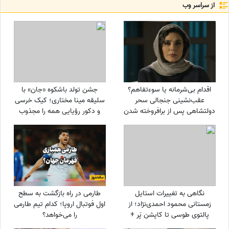
از سراسر وب
اقدام بی‌شرمانه یا سوءتفاهم؟
جشن تولد باشکوه «جان» با
عقب‌نشینی جنجالی سحر
سلیقه مینا مختاری؛ کیک خرسی
دولتشاهی پس از برافروخته شدن
و دکور رؤیایی همه را مجذوب
غضب عمومی در پی استوری
کرد
«اذان»!
نگاهی به تغییرات استایل
طارمی در راه بازگشت به سطح
زمستانی محمود احمدی‌نژاد؛ از
اول فوتبال اروپا؛ کدام تیم طارمی
پالتوی طوسی تا کاپشن پَر +
را می‌خواهد؟
عکس