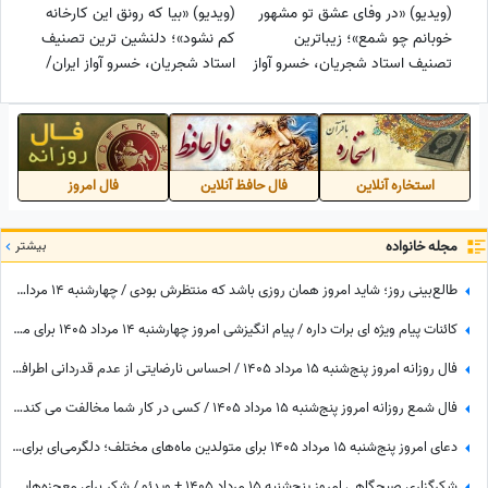
(ویدیو) «در وفای عشق تو مشهور
(ویدیو) «بیا که رونق این کارخانه
خوبانم چو شمع»؛ زیباترین
کم نشود»؛ دلنشین ترین تصنیف
تصنیف استاد شجریان، خسرو آواز
استاد شجریان، خسرو آواز ایران/
ایران با شعر حافظ/ آدم هیچوقت
شعرهای حافظ با این صدای
از گوش دادن به این صدا خسته
بهشتی روح رو به پرواز درمیاره😍
نمیشه😍
استخاره آنلاین
فال حافظ آنلاین
فال امروز
مجله خانواده
بیشتر
طالع‌بینی روز؛ شاید امروز همان روزی باشد که منتظرش بودی / چهارشنبه 14 مرداد 1405
کائنات پیام ویژه ای برات داره / پیام انگیزشی امروز چهارشنبه 14 مرداد 1405 برای متولدین فروردین تا اسفند: اگر می‌خواهیش رهاش نکن + ویدئو
فال روزانه امروز پنج‌شنبه 15 مرداد 1405 / احساس نارضایتی از عدم قدردانی اطرافیان، امری طبیعی است، اما ...
فال شمع روزانه امروز پنج‌شنبه 15 مرداد 1405 / کسی در کار شما مخالفت می کند، اما ...
دعای امروز پنج‌شنبه 15 مرداد 1405 برای متولدین ماه‌های مختلف؛ دلگرمی‌ای برای هر کس که در آرزوها و نیازهای زندگی مانده است
شکرگزاری صبحگاهی امروز پنج‌شنبه 15 مرداد 1405 + ویدئو / شکر برای معجزه‌هایی که دیدم، برای نعمت‌هایی که هنوز ندیده‌ام، و برای آرزوهایی که همین حالا در مسیر رسیدن به من هستند