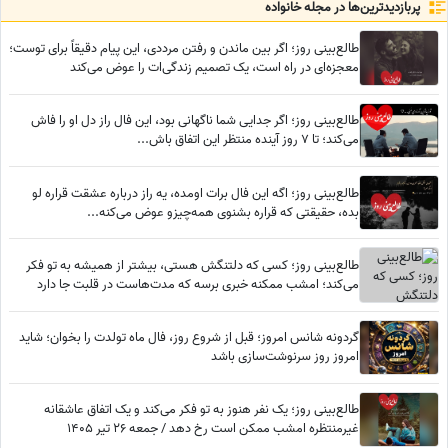
پربازدید‌ترین‌ها در مجله خانواده
طالع‌بینی روز؛ اگر بین ماندن و رفتن مرددی، این پیام دقیقاً برای توست؛
معجزه‌ای در راه است، یک تصمیم زندگی‌ات را عوض می‌کند
طالع‌بینی روز؛ اگر جدایی شما ناگهانی بود، این فال راز دل او را فاش
می‌کند؛ تا 7 روز آینده منتظر این اتفاق باش...
طالع‌بینی روز؛ اگه این فال برات اومده، یه راز درباره عشقت قراره لو
بده، حقیقتی که قراره بشنوی همه‌چیزو عوض می‌کنه...
طالع‌بینی روز؛ کسی که دلتنگش هستی، بیشتر از همیشه به تو فکر
می‌کند؛ امشب ممکنه خبری برسه که مدت‌هاست در قلبت جا دارد
گردونه شانس امروز؛ قبل از شروع روز، فال ماه تولدت را بخوان؛ شاید
امروز روز سرنوشت‌سازی باشد
طالع‌بینی روز؛ یک نفر هنوز به تو فکر می‌کند و یک اتفاق عاشقانه
غیرمنتظره امشب ممکن است رخ دهد / جمعه 26 تیر 1405