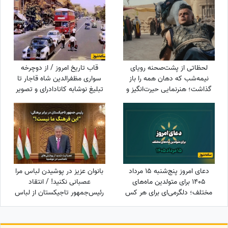
لحظاتی از پشت‌صحنه رویای
قاب تاریخ امروز / از دوچرخه
نیمه‌شب که دهان همه را باز
سواری مظفرالدین شاه قاجار تا
گذاشت؛ هنرنمایی حیرت‌انگیز و
تبلیغ نوشابه ‌کانادادرای و تصویر
جانانه روزبه حصاری بدون
دیده نشده از جردن که کم از
بدلکار!+ویدیو
لس‌آنجلس نداره + عکس
دعای امروز پنج‌شنبه 15 مرداد
بانوان عزیز در پوشیدن لباس مرا
1405 برای متولدین ماه‌های
عصبانی نکنید! / انتقاد
مختلف؛ دلگرمی‌ای برای هر کس
رئیس‌جمهور تاجیکستان از لباس
که در آرزوها و نیازهای زندگی
زنان در این کشور: ناخن‌های
مانده است
رنگ‌شده و لباس‌های تا زیر زانو یا
لخت چه معنایی دارد؟