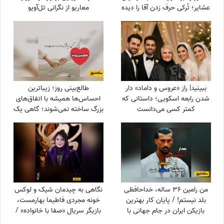
عشایر؛ تُرکی حرف زدن آقا را دیده
معاریو از نگرانی تل‌آویو
بودید؟
ببینید| راز «عروس و داماد» دار
طالع‌بینی روز؛ زیباترین
شدن رابعه اسکویی؛ داستانی که
احساس‌ها همیشه با اتفاق‌های
کمتر کسی می‌دانست
بزرگ ساخته نمی‌شوند؛ گاهی یک
نگاه یا یک توجه کوتاه می‌تواند
یک روز معمولی را به خاطره‌ای
خاص تبدیل کند / پنج‌شنبه 15
مرداد 1405
من رامین 36 ساله، خداحافظی
نگاهی به چیدمان شیک و لوکس
بلد نیستم! / پایان کار بهترین
خونه مجردی فاطیما بهارمست،
بازیکن ایران در جام جهانی با
بازیگر سریال «صفا با خانواده» /
استقلال تهران
از مبلمان کلاسیک و پرده‌های