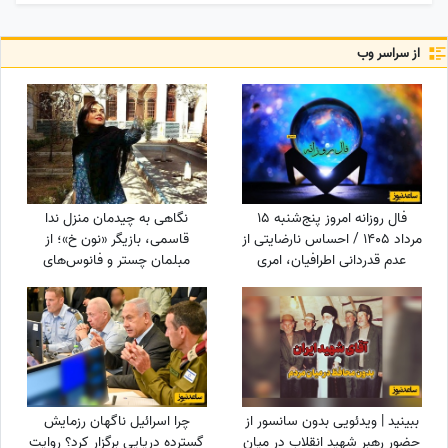
از سراسر وب
فال روزانه امروز پنج‌شنبه 15
نگاهی به چیدمان منزل ندا
مرداد 1405 / احساس نارضایتی از
قاسمی، بازیگر «نون خ»؛ از
عدم قدردانی اطرافیان، امری
مبلمان چستر و فانوس‌های
طبیعی است، اما ...
دکوراتیو تا کابینت شیشه‌ای و
آباژورهای کلاسیک
ببینید | ویدئویی بدون سانسور از
چرا اسرائیل ناگهان رزمایش
حضور رهبر شهید انقلاب در میان
گسترده دریایی برگزار کرد؟ روایت