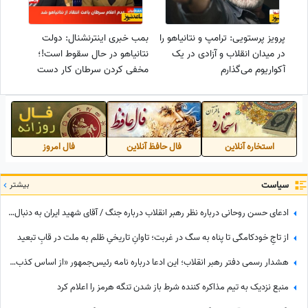
پرویز پرستویی: ترامپ و نتانیاهو را
بمب خبری اینترنشنال: دولت
در میدان انقلاب و آزادی در یک
نتانیاهو در حال سقوط است!؛
آکواریوم می‌گذارم
مخفی کردن سرطان کار دست
نخست‌وزیر منفور داد+فیلم
استخاره آنلاین
فال حافظ آنلاین
فال امروز
سیاست
بیشتر
ادعای حسن روحانی درباره نظر رهبر انقلاب درباره جنگ / آقای شهید ایران به دنبال جنگ با آمریکا بود؟
از تاجِ خودکامگی تا پناه به سگ در غربت؛ تاوانِ تاریخیِ ظلم به ملت در قابِ تبعید
هشدار رسمی دفتر رهبر انقلاب؛ این ادعا درباره نامه رئیس‌جمهور «از اساس کذب» است
منبع نزدیک به تیم مذاکره کننده شرط باز شدن تنگه هرمز را اعلام کرد