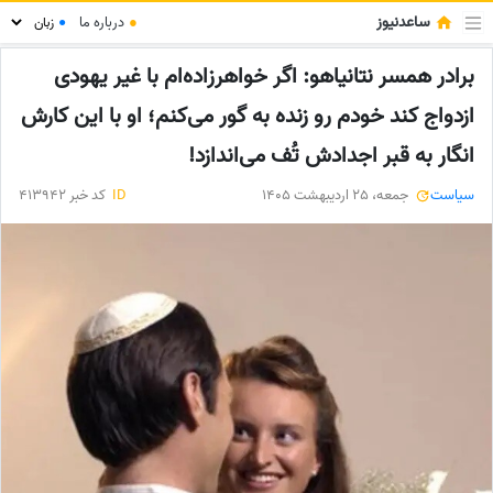
ساعدنیوز
●
درباره ما
●
برادر همسر نتانیاهو: اگر خواهرزاده‌ام با غیر یهودی
ازدواج کند خودم رو زنده به گور می‌کنم؛ او با این کارش
انگار به قبر اجدادش تُف می‌اندازد!
سیاست
جمعه، 25 اردیبهشت 1405
ID
کد خبر 413942