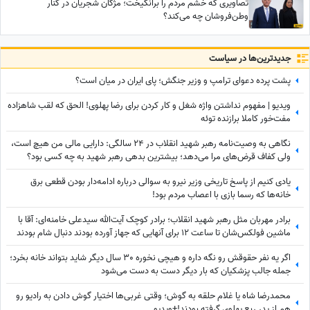
تصاویری که خشم مردم را برانگیخت؛ مژگان شجریان در کنار
وطن‌فروشان چه می‌کند؟
جدید‌ترین‌ها در سیاست
پشت پرده دعوای ترامپ و وزیر جنگش؛ پای ایران در میان است؟
ویدیو | مفهوم نداشتن واژه شغل و کار کردن برای رضا پهلوی! الحق که لقب شاهزاده
مفت‌خور کاملا برازنده توئه
نگاهی به وصیت‌نامه رهبر شهید انقلاب در 24 سالگی: دارایی مالی من هیچ است،
ولی کفاف قرض‌های مرا می‌دهد؛ بیشترین بدهی رهبر شهید به چه کسی بود؟
یادی کنیم از پاسخ تاریخی وزیر نیرو به سوالی درباره ادامه‌دار بودن قطعی برق
خانه‌ها که رسما بازی با اعصاب مردم بود!
برادر مهربان مثل رهبر شهید انقلاب؛ برادر کوچک آیت‌الله سیدعلی خامنه‌ای: آقا با
ماشین فولکس‌شان تا ساعت 12 برای آنهایی که جهاز آورده بودند دنبال شام بودند
اگر یه نفر حقوقش رو نگه داره و هیچی نخوره 30 سال دیگر شاید بتواند خانه بخرد؛
جمله جالب پزشکیان که بار دیگر دست به دست می‌شود
محمدرضا شاه یا غلام حلقه به گوش؛ وقتی غربی‌ها اختیار گوش دادن به رادیو رو
هم از پدر ربع پهلوی گرفته بودند!+ویدیو