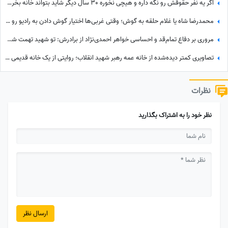
اگر یه نفر حقوقش رو نگه داره و هیچی نخوره 30 سال دیگر شاید بتواند خانه بخرد؛ جمله جالب پزشکیان که بار دیگر دست به دست می‌شود
محمدرضا شاه یا غلام حلقه به گوش؛ وقتی غربی‌ها اختیار گوش دادن به رادیو رو هم از پدر ربع پهلوی گرفته بودند!+ویدیو
مروری بر دفاع تمام‌قد و احساسی خواهر احمدی‌نژاد از برادرش: تو شهید تهمت شدی؛ برادرم تو خستگی را شرمنده کردی!
تصاویری کمتر دیده‌شده از خانه عمه رهبر شهید انقلاب؛ روایتی از یک خانه قدیمی در محله خیابان تبریز
نظرات
نظر خود را به اشتراک بگذارید
ارسال نظر