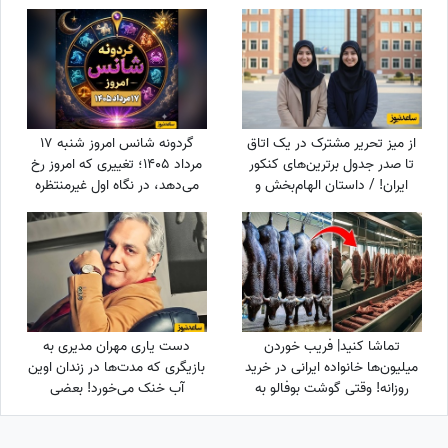
تا حضور شازده کوچولو/فضایی
روح‌انگیز و آرامش‌بخش برای تمرکز
و موفقیت
از میز تحریر مشترک در یک اتاق
گردونه شانس امروز شنبه 17
تا صدر جدول برترین‌های کنکور
مرداد 1405؛ تغییری که امروز رخ
ایران! / داستان الهام‌بخش و
می‌دهد، در نگاه اول غیرمنتظره
جالب دوقلوهای افسانه‌ای که
است اما ...
کنکور را ترکاندند!
تماشا کنید| فریب خوردن
دست یاری مهران مدیری به
میلیون‌ها خانواده ایرانی در خرید
بازیگری که مدت‌ها در زندان اوین
روزانه! وقتی گوشت بوفالو به
آب خنک می‌خورد! بعضی
جای گوشت گوساله سر از سفره
خوبی‌ها هیچ‌وقت از یاد آدم
مردم درمی‌آورد!
نمی‌ره! پهلوانی فقط به زور بازو