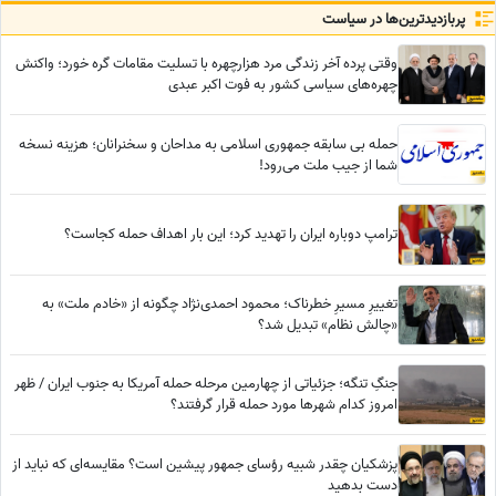
نیست که...
پربازدید‌ترین‌ها در سیاست
وقتی پرده آخر زندگی مرد هزارچهره با تسلیت مقامات گره خورد؛ واکنش
چهره‌های سیاسی کشور به فوت اکبر عبدی
حمله بی سابقه جمهوری اسلامی به مداحان و سخنرانان؛ هزینه نسخه
شما از جیب ملت می‌رود!
ترامپ دوباره ایران را تهدید کرد؛ این بار اهداف حمله کجاست؟
تغییرِ مسیرِ خطرناک؛ محمود احمدی‌نژاد چگونه از «خادم ملت» به
«چالش نظام» تبدیل شد؟
جنگِ تنگه؛ جزئیاتی از چهارمین مرحله حمله آمریکا به جنوب ایران / ظهر
امروز کدام شهرها مورد حمله قرار گرفتند؟
پزشکیان چقدر شبیه رؤسای جمهور پیشین است؟ مقایسه‌ای که نباید از
دست بدهید