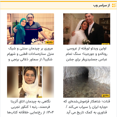
از سراسر وب
اولین ویدئو لورفته از عروسی
مروری بر چیدمان سنتی و شیک
رونالدو و جورجینا؛ سنگ تمام
منزل ستاره‌سادات قطبی و شهرام
عباس جمشیدی‌فر برای جشن
شکیبا/ از سماور ذغالی برنجی و
نوستالژیک ستاره فوتبال!
ماشین ظرفشویی تا کتابخانه پر از
کتاب
قنات؛ شاهکار فراموش‌شده‌ای که
نگاهی به چیدمان اتاق آترینا
دوباره ایران را سیراب می‌کند /
فرحمند، رتبه 1 کنکور تجربی
فناوری به کمک تاریخ می آید
1404: از رخ‌نمایی خلاقانه کتاب‌ها