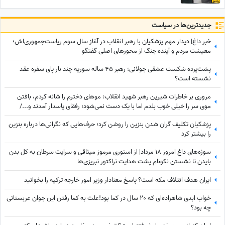
جدید‌ترین‌ها در سیاست
خبر داغ| دیدار مهم پزشکیان با رهبر انقلاب در آغاز سال سوم ریاست‌جمهوری‌اش؛
معیشت مردم و آینده جنگ از محورهای اصلی گفتگو
پشت‌پرده شکست عشقی جولانی؛ رهبر 45 ساله سوریه چند بار پای سفره عقد
نشسته است؟
مروری بر خاطرات شیرین رهبر شهید انقلاب: موهای دخترم را شانه کردم، بافتن
موی سر را خیلی خوب بلدم اما با یک دست نمی‌شود؛ رفقای پاسدار آمدند و.../
روایتی از پدرانگیِ دلنشین آقای شهید
پزشکیان تکلیف گران شدن بنزین را روشن کرد؛ حرف‌هایی که نگرانی‌ها درباره بنزین
را بیشتر کرد
سوژه‌های داغ امروز 18 مرداد| از استوری مرموز میثاقی و سرایت سرطان به کل بدن
بایدن تا نشستن نکونام پشت هدایت تراکتور تبریزی‌ها
ایران هدف ائتلاف مکه است؟ پاسخ معنادار وزیر امور خارجه ترکیه را بخوانید
خواب ابدی شاهزاده‌ای که 20 سال در کما بود!علت به کما رفتن این جوان عربستانی
چه بود؟