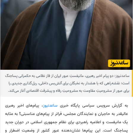
ساعدنیوز: دو پیام اخیر رهبری، مانیفستِ عبور ایران از فاز نظامی به حکمرانی پساجنگ
است؛ نقشه‌راهی که با هشدار به نخبگان برای آتش‌بس داخلی، ریل‌گذاری جدیدی را
برای عبور از مشروعیتِ مقاومت به مشروعیتِ رفاه و پیشرفت اقتصادی آغاز می‌کند.
به گزارش سرویس سیاسی پایگاه خبری
ساعدنیوز
، پیام‌های اخیر رهبری
عالیقدر به حاجیان و نمایندگان مجلس، فراتر از پیام‌های مناسبتیt به مثابه
یک مانیفست و اعلامیه راهبردی برای نظام جمهوری اسلامی در دوران جدید
پساجنگ است. این پیام‌ها نشان‌دهنده عبور کشور از وضعیت اضطرار و