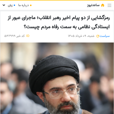
ساعدنیوز
●
درباره ما
●
رمزگشایی از دو پیام اخیر رهبر انقلاب؛ ماجرای عبور از
ایستادگی نظامی به سمت رفاه مردم چیست؟
سیاست
شنبه، 09 خرداد 1405
ID
کد خبر 542999