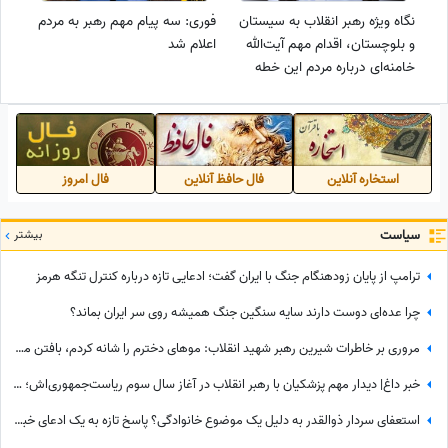
نگاه ویژه رهبر انقلاب به سیستان
فوری: سه پیام مهم رهبر به مردم
و بلوچستان، اقدام مهم آیت‌الله
اعلام شد
خامنه‌ای درباره مردم این خطه
استخاره آنلاین
فال حافظ آنلاین
فال امروز
سیاست
بیشتر
ترامپ از پایان زودهنگام جنگ با ایران گفت؛ ادعایی تازه درباره کنترل تنگه هرمز
چرا عده‌ای دوست دارند سایه سنگین جنگ همیشه روی سر ایران بماند؟
مروری بر خاطرات شیرین رهبر شهید انقلاب: موهای دخترم را شانه کردم، بافتن موی سر را خیلی خوب بلدم اما با یک دست نمی‌شود؛ رفقای پاسدار آمدند و.../ روایتی از پدرانگیِ دلنشین آقای شهید
خبر داغ| دیدار مهم پزشکیان با رهبر انقلاب در آغاز سال سوم ریاست‌جمهوری‌اش؛ معیشت مردم و آینده جنگ از محورهای اصلی گفتگو
استعفای سردار ذوالقدر به دلیل یک موضوع خانوادگی؟ پاسخ تازه به یک ادعای خبرساز