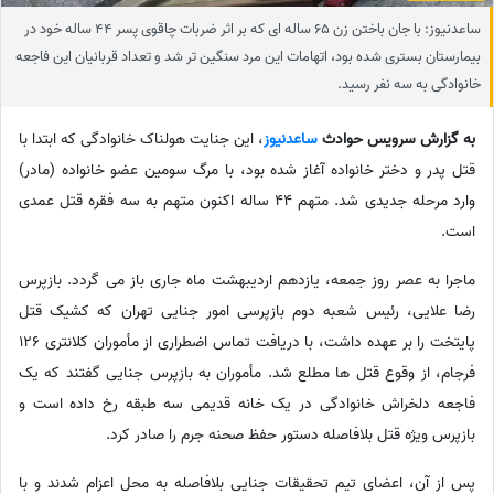
ساعدنیوز: با جان باختن زن 65 ساله ای که بر اثر ضربات چاقوی پسر 44 ساله خود در
بیمارستان بستری شده بود، اتهامات این مرد سنگین تر شد و تعداد قربانیان این فاجعه
خانوادگی به سه نفر رسید.
به گزارش سرویس حوادث
ساعدنیوز
، این جنایت هولناک خانوادگی که ابتدا با
قتل پدر و دختر خانواده آغاز شده بود، با مرگ سومین عضو خانواده (مادر)
وارد مرحله جدیدی شد. متهم 44 ساله اکنون متهم به سه فقره قتل عمدی
است.
ماجرا به عصر روز جمعه، یازدهم اردیبهشت ماه جاری باز می گردد. بازپرس
رضا علایی، رئیس شعبه دوم بازپرسی امور جنایی تهران که کشیک قتل
پایتخت را بر عهده داشت، با دریافت تماس اضطراری از مأموران کلانتری 126
فرجام، از وقوع قتل ها مطلع شد. مأموران به بازپرس جنایی گفتند که یک
فاجعه دلخراش خانوادگی در یک خانه قدیمی سه طبقه رخ داده است و
بازپرس ویژه قتل بلافاصله دستور حفظ صحنه جرم را صادر کرد.
پس از آن، اعضای تیم تحقیقات جنایی بلافاصله به محل اعزام شدند و با