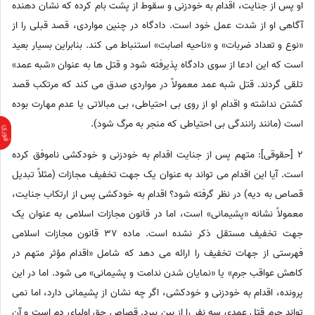
او پس از جنایت، اقدام به خودزنی و سقوط از پشت بام کرده که نشان دهنده
آگاهی او از شدت عمل خود است. دادگاه در چنین مواردی، قصد قبلی را از
«نوع و تعداد ضربات» و «ناحیه اصابت» استنباط می کند. بنابراین بسیار بعید
است که این ادعا از سوی دادگاه پذیرفته شود و قتل ها به عنوان «شبه عمد»
تلقی گردند. قتل شبه عمد معمولاً در مواردی صدق می کند که مرتکب قصد
کشتن نداشته و اقدام او از روی بی احتیاطی، بی مبالاتی یا عدم مهارت بوده
است (مانند رانندگی بی احتیاطی که منجر به مرگ شود).
2 [حقوقی]: متهم پس از جنایت اقدام به خودزنی و خودکشی ناموفق کرده
است. آیا این اقدام می تواند به عنوان یک جهت تخفیف مجازات (مثلاً تبدیل
قصاص به دیه) در نظر گرفته شود؟ اقدام به خودکشی پس از ارتکاب جنایت،
معمولاً نشانه «پشیمانی» است، اما در قانون مجازات اسلامی به عنوان یک
جهت تخفیف مستقل ذکر نشده است. ماده 37 قانون مجازات اسلامی
فهرستی از جهات تخفیف را ارائه می دهد که شامل «اقدام مؤثر متهم در
کاهش عواقب جرم» یا «نمایان شدن ندامت و پشیمانی» می شود. اما در این
پرونده، اقدام به خودزنی و خودکشی، اگر چه نشان از پشیمانی دارد، اما نمی
تواند جرم قتل عمدی سه نفر را از بین ببرد. قصاص حق اولیای دم است و آن