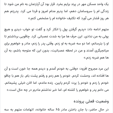
یک واحد مسکن مهر در پرند برایم بخرد. قرار بود آن آپارتمان به نام من شود تا
زندگی ام را سروسامان دهم، اما پدرم مدام امروز و فردا می کرد. پدرزنم هم
هر روز فشار می آورد که تکلیف خانواده ام را مشخص کنم.»
متهم ادامه داد: «پدرم گرفتن پول را انکار کرد و گفت تو خواب دیدی و هیچ
پولی به من ندادی. این حرف ها مرا به شدت عصبانی کرد. چاقویی برداشتم تا
او را بترسانم، اما دو سه ضربه به او زدم. وقتی پدر را زدم، مادر و خواهرم برای
میانجیگری آمدند و من در لحظه عصبانیت، بدون این که متوجه باشم، به آن
ها هم ضربه زدم.»
این مرد مجروح افزود: «وقتی به خودم آمدم و دیدم همه جا خون است و آن
ها افتاده اند، وحشت کردم. خودم را هم زدم و رفتم پشت بام. باز هم با چاقو
خودم را زدم و خودم را پرت کردم پایین. زنده ماندم، اما الان خیلی پشیمانم.
می دانم پدر و خواهرم را کشته ام، اما خبر نداشتم مادرم در چه حال است.»
وضعیت فعلی پرونده
در حال حاضر، با جان باختن مادر 65 ساله خانواده، اتهامات متهم به سه