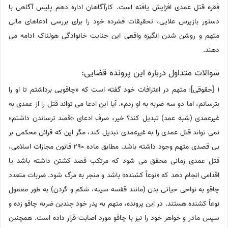
فقره قتل عمدی افزایش یافته است. کارآگاهان اداره دهم پلیس آگاهی با
دستور بازپرس علایی، تحقیقات فشرده خود را برای بررسی ادعاهای مالی
متهم و روشن شدن انگیزه واقعی این جنایت خانوادگی هولناک ادامه می
دهند.
سوالات متداول درباره این پرونده قضایی:
1 [حقوقی]: متهم در اعترافات خود گفته است که «چاقویی برداشتم تا او را
بترسانم، اما دو سه ضربه به او زدم». آیا این ادعا می تواند قتل را از عمدی به
غیرعمدی (شبه عمد) تبدیل کند؟ خیر، صرف ادعای «قصد ترساندن داشتم»
نمی تواند قتل عمدی را به غیرعمدی تبدیل کند، مگر این که قرائن محکمی بر
بی قصدی متهم وجود داشته باشد. مطابق ماده 290 قانون مجازات اسلامی،
قتل عمدی زمانی محقق می شود که مرتکب قصد کشتن داشته باشد یا
اقدامی انجام دهد که «نوعاً کشنده» باشد و منجر به مرگ شود. ضربات متعدد
چاقو به نواحی حیاتی بدن (مانند قفسه سینه، شکم و گردن) به طور معمول
نوعاً کشنده هستند. در این پرونده، متهم به پدر خود چندین ضربه چاقو زده و
سپس مادر و خواهر خود را نیز با چاقو مورد اصابت قرار داده است. همچنین