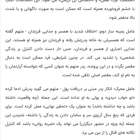
«شکست عزت نفس» و «احساس بی ارزشی» می شود. این احساسات اغلب
با خشم فروخورده همراه است که ممکن است به صورت ناگهانی و با شدت
بالا منفجر شود.
عامل زمینه ساز دوم: اختلاف شدید با همسر و جدایی فرزندان - متهم گفته
است که همسرش به خانه پدرزنش رفته و فرزندان نیز همراه او هستند. این
جدایی اجباری از همسر و فرزندان، حس «از دست دادن کنترل بر زندگی
شخصی» را تشدید می کند. در چنین شرایطی، فرد ممکن است به دنبال
مقصر بگردد و در این پرونده، پدر متهم به عنوان کسی که نتوانسته آپارتمان را
به نام او کند، مقصر اصلی تلقی شده است.
عامل محرک: انکار پدر مبنی بر دریافت پول - متهم می گوید پدرش ادعا کرده
«تو خواب دیدی» و پولی به او نداده است. این جمله (چه واقعیت داشته
باشد و چه نداشته باشد) به عنوان یک «تحقیر نهایی» عمل کرده است. برای
فردی که پنج سال آرزوی سر و سامان دادن به زندگی را داشته، شنیدن این
جمله (به ویژه در حضور دیگران) می تواند یک «ضربه روانی» باشد که کنترل
تکانه های قتال را از بین می برد.