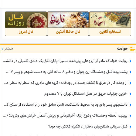
علت دقیق وقوع آتش‌سوزی
همچنان ادامه دارد + ویدئو
استخاره آنلاین
فال حافظ آنلاین
فال امروز
حوادث
بیشتر
روایت هولناک مادر از آرزوهای پرپرشده سمیرا؛ پایان تلخ یک عشق فامیلی در دانشگاه قزوین + فیلم
پشت‌پرده قتل وحشتناک زن جوان و دختر 8 ساله اش به دست شوهر و پسر 17 ساله بی‌رحم + جزئیات ماجرا
از وعده کار در عراق تا کشف جسد در رودخانه؛ گریه‌های مادری که سطر به سطر اعترافات قاتل پسرش را خواند + فیلم
آخرین جزئیات حریق در هتل استقلال تهران با 7 مصدوم
دانشجوی پسر با ورود به محیط دانشکده، نامزد سابق خود را با استفاده از سلاح گرم مورد هدف قرار داد+ جزئیات
ببینید؛ لحظه وحشتناک وقوع زلزله آخرالزمانی و ریزش آسمان خراش‌های ونزوئلا / فیلم وایرال عشق یک زوج سالمند هنگام زمین‌لرزه
قتل سریالی شکارچیان دختران/ انگیزه قاتلان چه بود؟