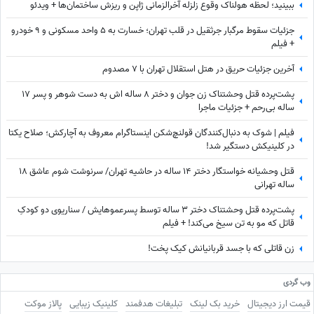
ببینید؛ لحظه هولناک وقوع زلزله آخرالزمانی ژاپن و ریزش ساختمان‌ها + ویدئو
جزئیات سقوط مرگبار جرثقیل در قلب تهران؛ خسارت به 5 واحد مسکونی و 9 خودرو
+ فیلم
آخرین جزئیات حریق در هتل استقلال تهران با 7 مصدوم
پشت‌پرده قتل وحشتناک زن جوان و دختر 8 ساله اش به دست شوهر و پسر 17
ساله بی‌رحم + جزئیات ماجرا
فیلم | شوک به دنبال‌کنندگان قولنچ‌شکن اینستاگرام معروف به آچارکش؛ صلاح یکتا
در کلینیکش دستگیر شد!
قتل وحشیانه خواستگار دختر 14 ساله در حاشیه تهران/ سرنوشت شوم عاشق 18
ساله تهرانی
پشت‌پرده قتل وحشتناک دختر 3 ساله توسط پسرعموهایش / سناریوی دو کودکِ
قاتل که مو به تن سیخ می‌کند! + فیلم
زن قاتلی که با جسد قربانیانش کیک پخت!
وب گردی
قیمت ارز دیجیتال
خرید بک لینک
تبلیغات هدفمند
کلینیک زیبایی
پالاز موکت