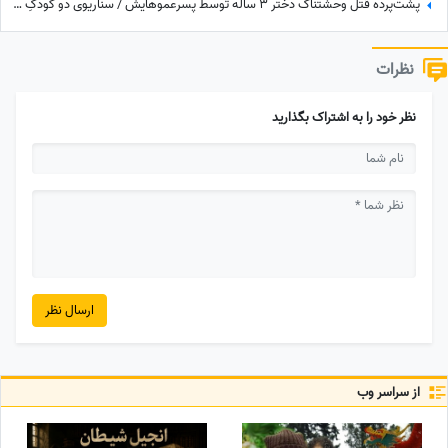
پشت‌پرده قتل وحشتناک دختر 3 ساله توسط پسرعموهایش / سناریوی دو کودکِ قاتل که مو به تن سیخ می‌کند! + فیلم
نظرات
نظر خود را به اشتراک بگذارید
ارسال نظر
از سراسر وب