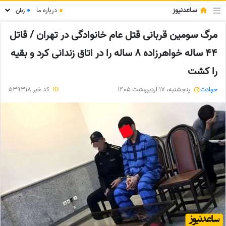
ساعدنیوز
●
درباره ما
●
مرگ سومین قربانی قتل عام خانوادگی در تهران / قاتل
44 ساله خواهرزاده 8 ساله را در اتاق زندانی کرد و بقیه
را کشت
حوادث
پنجشنبه، 17 اردیبهشت 1405
ID
کد خبر 539318