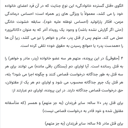
الگوی «قتل گسترده خانوادگی» این نوع جنایت که در آن فرد اعضای خانواده
خود را می کشد، معمولاً با ویژگی های زیر همراه است: احساس درماندگی
مزمن، افکار پارانوئید (احساس توطئه علیه خود)، سابقه خشونت خانگی
(حتی اگر گزارش نشده باشد) و وجود یک رویداد آخر که به عنوان «کاتالیزور»
عمل می کند. متهم پس از قتل پدر، مادر و خواهر را نیز می کشد، زیرا آن ها
را «همدست پدر» یا «موانع رسیدن به حقوق خود» تلقی کرده است.
4 [حقوقی]: در این پرونده، متهم هر سه عضو خانواده (پدر، مادر و خواهر) را
به قتل رسانده است. آیا اولیای دم (بستگان باقی مانده) می توانند برای هر
سه قتل به طور جداگانه درخواست قصاص کنند و چگونه اجرا می شود؟ بله،
هر قتل یک جرم جداگانه محسوب می شود و اولیای دم هر یک از مقتولان،
حق درخواست قصاص جداگانه دارند. در این پرونده، اولیای دم عبارتند از:
برای قتل پدر 70 ساله: سایر فرزندان (به جز متهم) و همسر (که متأسفانه
مقتول شده و خود قادر به درخواست قصاص نیست)
برای قتل مادر 65 ساله: سایر فرزندان (به جز متهم)