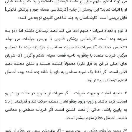
می تواند ادعای متهم مبنی بر «قصد ترساندن داشتم» را رد کند و قصد قبلی
او را اثبات نماید؟ این پرسش از جنبه [کارشناسی صحنه جرم و پزشکی قانونی]
قابل بررسی است. کارشناسان به چند شاخص کلیدی توجه می کنند:
1. نوع و تعداد ضربات - متهم ادعا می کند قصد ترساندن داشته اما «دو سه
ضربه» زده است. کارشناس پزشکی قانونی با بررسی جراحات می تواند
تشخیص دهد که آیا ضربات به صورت سطحی و بازدارنده بوده یا عمیق و
مرگبار. ضربات متعدد با چاقو به ناحیه قفسه سینه، شکم و گردن (که شریان
های اصلی در آن جا قرار دارد) معمولاً کشنده هستند و نشان دهنده قصد
قبلی است. اگر فقط یک ضربه سطحی به بازو یا شانه زده شده بود، احتمال
ادعای ترساندن بیشتر بود.
2. ناحیه اصابت و جهت ضربات - اگر ضربات از جلو و در حالت رو در رو
اصابت کرده باشند و زاویه ورود چاقو نشان دهنده حرکت تند و قدرتمند از بالا
به پایین باشد، حاکی از قصد کشتن است. اگر ضربات سطحی و مماسی
باشند، احتمال دفاع متهم بیشتر است.
3. وجود جراحات دفاعی بر روی متهم - اگر مقتولان سعی در دفاع از خود