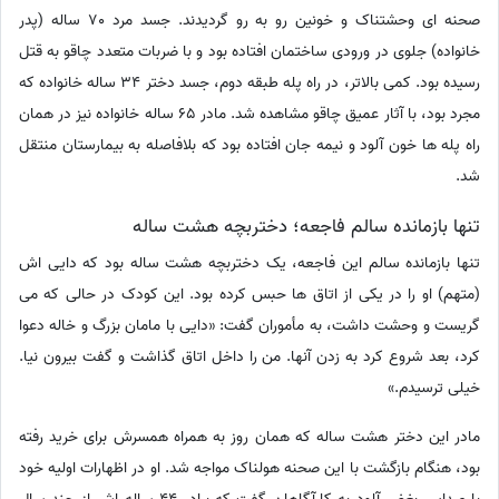
صحنه ای وحشتناک و خونین رو به رو گردیدند. جسد مرد 70 ساله (پدر
خانواده) جلوی در ورودی ساختمان افتاده بود و با ضربات متعدد چاقو به قتل
رسیده بود. کمی بالاتر، در راه پله طبقه دوم، جسد دختر 34 ساله خانواده که
مجرد بود، با آثار عمیق چاقو مشاهده شد. مادر 65 ساله خانواده نیز در همان
راه پله ها خون آلود و نیمه جان افتاده بود که بلافاصله به بیمارستان منتقل
شد.
تنها بازمانده سالم فاجعه؛ دختربچه هشت ساله
تنها بازمانده سالم این فاجعه، یک دختربچه هشت ساله بود که دایی اش
(متهم) او را در یکی از اتاق ها حبس کرده بود. این کودک در حالی که می
گریست و وحشت داشت، به مأموران گفت: «دایی با مامان بزرگ و خاله دعوا
کرد، بعد شروع کرد به زدن آنها. من را داخل اتاق گذاشت و گفت بیرون نیا.
خیلی ترسیدم.»
مادر این دختر هشت ساله که همان روز به همراه همسرش برای خرید رفته
بود، هنگام بازگشت با این صحنه هولناک مواجه شد. او در اظهارات اولیه خود