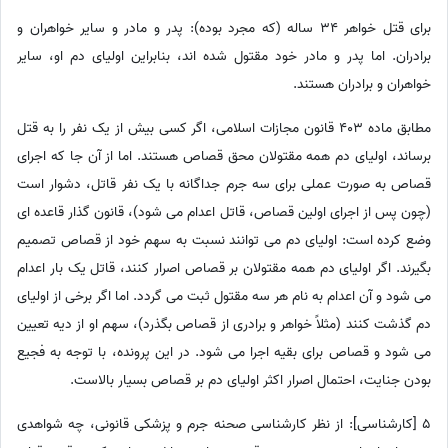
برای قتل خواهر 34 ساله (که مجرد بوده): پدر و مادر و سایر خواهران و
برادران. اما پدر و مادر خود مقتول شده اند، بنابراین اولیای دم او، سایر
خواهران و برادران هستند.
مطابق ماده 403 قانون مجازات اسلامی، اگر کسی بیش از یک نفر را به قتل
برساند، اولیای دم همه مقتولان محق قصاص هستند. اما از آن جا که اجرای
قصاص به صورت عملی برای سه جرم جداگانه با یک نفر قاتل، دشوار است
(چون پس از اجرای اولین قصاص، قاتل اعدام می شود)، قانون گذار قاعده ای
وضع کرده است: اولیای دم می توانند نسبت به سهم خود از قصاص تصمیم
بگیرند. اگر اولیای دم همه مقتولان بر قصاص اصرار کنند، قاتل یک بار اعدام
می شود و آن اعدام به نام هر سه مقتول ثبت می گردد. اما اگر برخی از اولیای
دم گذشت کنند (مثلاً خواهر و برادری از قصاص بگذرد)، سهم او از دیه تعیین
می شود و قصاص برای بقیه اجرا می شود. در این پرونده، با توجه به فجیع
بودن جنایت، احتمال اصرار اکثر اولیای دم بر قصاص بسیار بالاست.
5 [کارشناسی]: از نظر کارشناسی صحنه جرم و پزشکی قانونی، چه شواهدی