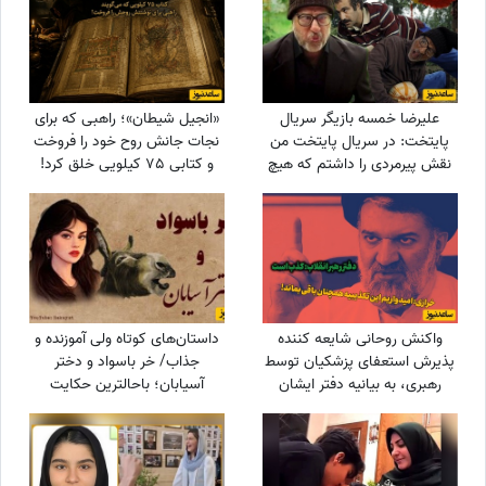
علیرضا خمسه بازیگر سریال
«انجیل شیطان»؛ راهبی که برای
پایتخت: در سریال پایتخت من
نجات جانش روح خود را فروخت
نقش پیرمردی را داشتم که هیچ
و کتابی 75 کیلویی خلق کرد!
دیالوگی نداشت! پنجعلی از طریق
نگاهش با مردم حرف می زد
واکنش روحانی شایعه کننده
داستان‌های کوتاه ولی آموزنده و
پذیرش استعفای پزشکیان توسط
جذاب/ خر باسواد و دختر
رهبری، به بیانیه دفتر ایشان
آسیابان؛ باحالترین حکایت
مرزبان نامه