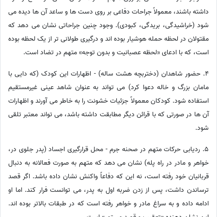
داشته باشند، معمولاً جراحات دفاعی بر روی دست ها و ساعد آن ها دیده می
شود (خراشیدگی، بریدگی، کبودی). وجود چنین جراحاتی نشان می دهد که
مقتولان در لحظه حمله هوشیار بوده اند و درگیری طولانی تر از یک لحظه بوده
است، که با ادعای «لحظه عصبانیت و بدون توجه» متهم در تضاد است.
4. حضور شاهدان (دختربچه هشت ساله) - اظهارات این کودک (که دایی با
مامان بزرگ و خاله دعوا کرد) می تواند به عنوان شاهد عینی غیرمستقیم
استفاده شود. کودکان معمولاً جزئیات خشونت را به خاطر می آورند و اظهارات
آن ها در صورتی که با قرائن دیگر مطابقت داشته باشد، می تواند معتبر تلقی
شود.
5. ردیابی حرکات متهم در صحنه جرم - محل قرارگیری اجساد (پدر جلوی در،
خواهر و مادر در راه پله) نشان می دهد که متهم به صورت فعالانه به دنبال
قربانیان خود رفته است، نه این که دفاعاً واکنش نشان داده باشد. اگر قصد
ترساندن داشت، پس از زدن ضربه اول به پدر، می توانست فرار کند. اما او
ادامه داده و به سراغ مادر و خواهر رفته است که در طبقات بالاتر بوده اند.