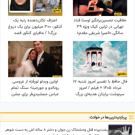
خلاقیت تحسین‌برانگیز اوستا قناد
اعتراف تکان‌دهنده رتبه یک
تهرانی در تزئین کیک ویژه 39
کنکور: 300 میلیون برای یک دروغ
سالگی «المیرا شریفی مقدم»
بزرگ! / مافیای کنکور قصد
حماسه آفرید/ آقا واگعیه یا
داشت...
کیکه؟😂
فال حافظ با تفسیر امروز شنبه 17
اولین ویدئو لورفته از عروسی
مرداد 1405 + فیلم / امروز
رونالدو و جورجینا؛ سنگ تمام
سرنوشت برایتان هدیه‌ای بزرگ
عباس جمشیدی‌فر برای جشن
کنار گذاشته؛ شادی و موفقیت
نوستالژیک ستاره فوتبال!
خیلی زود درِ خانه‌تان را می‌زنند!
پربازدید‌ترین‌ها در حوادث
پشت‌پرده قتل وحشتناک زن جوان و دختر 8 ساله اش به دست شوهر