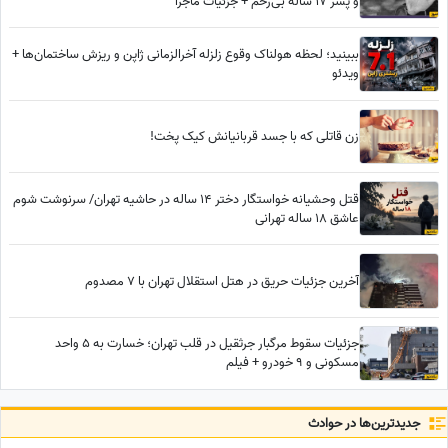
و پسر 17 ساله بی‌رحم + جزئیات ماجرا
ببینید؛ لحظه هولناک وقوع زلزله آخرالزمانی ژاپن و ریزش ساختمان‌ها +
ویدئو
زن قاتلی که با جسد قربانیانش کیک پخت!
قتل وحشیانه خواستگار دختر 14 ساله در حاشیه تهران/ سرنوشت شوم
عاشق 18 ساله تهرانی
آخرین جزئیات حریق در هتل استقلال تهران با 7 مصدوم
جزئیات سقوط مرگبار جرثقیل در قلب تهران؛ خسارت به 5 واحد
مسکونی و 9 خودرو + فیلم
جدید‌ترین‌ها در حوادث