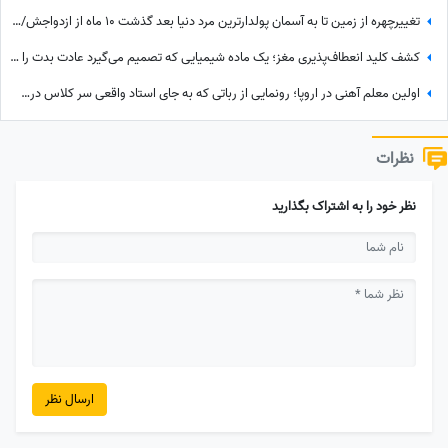
تغییرچهره از زمین تا به آسمان پولدارترین مرد دنیا بعد گذشت 10 ماه از ازدواجش/ چه زود پیرت کرد+عکس
کشف کلید انعطاف‌پذیری مغز؛ یک ماده شیمیایی که تصمیم می‌گیرد عادت بدت را ادامه بدهی یا نه
اولین معلم آهنی در اروپا؛ رونمایی از رباتی که به جای استاد واقعی سر کلاس درس رفت/ سلام آقای معلم کپچا😍
نظرات
نظر خود را به اشتراک بگذارید
ارسال نظر