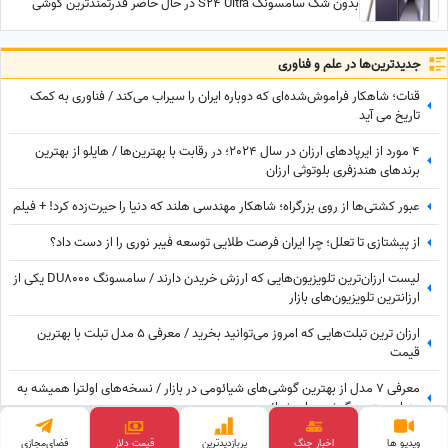
بدون شک سامسونگ S24 Ultra در حال حاضر قدرتمندترین گوشی
سامسونگ برای گیمینگ در بازار است
جدید‌ترین‌ها در علم و فناوری
قنات؛ شاهکار فراموش‌شده‌ای که دوباره ایران را سیراب می‌کند / فناوری به کمک
تاریخ می آید
4 مورد از ایرپادهای ارزان در سال 2024؛ در رقابت با بهترین‌ها / هایلو از بهترین
برندهای هندزفری بلوتوثی ارزان
عبور کشتی‌ها از روی بزرگراه؛ شاهکار مهندسی هلند که دنیا را حیرت‌زده کرد! + فیلم
از پیشتازی تا تعلل؛ چرا ایران فرصت طلایی توسعه فیبر نوری را از دست داد؟
لیست ارزان‌ترین تلویزیون‌هایی که ارزش خریدن دارند / سامسونگ DU8000 یکی از
ارزانترین تلویزیون‌های بازار
ارزان ترین تبلت‌هایی که امروز می‌توانید بخرید / معرفی 5 مدل تبلت با بهترین
قیمت
معرفی 7 مدل از بهترین گوشی‌های شیائومی در بازار / نسخه‌های اولترا همیشه به
عنوان بهترین گوشی های شیائومی
پای جناب‌خان به دنیای کریپتو باز شد؛ وقتی بیت‌کوین به مذاق جناب‌خان خوش
ویدیو ها
اخبار جنگ
پربازدید‌ترین
فضای‌مجازی
قیمت طلا