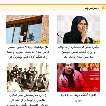
از سراسر وب
وقتی سحر دولتشاهی از خانواده
راز موفقیت رتبه 9 کنکور انسانی
و ایران گفت، بغض مهمان
فاش شد؛ اما هدف نهایی او همه
صدایش شد؛ روایت یک
را غافلگیر کرد/ علی بهمن‌آبادی:
دلبستگی عمیق به وسعت یک
می‌خواهم جانم را ...
خانه به نام ایران❤«همه
خانواده‌ام خارج هستند ولی...»
دانلود آهنگ دونه انار از امید
زمانی که رتبه‌های برتر کنکور،
جهان
ظاهری با ابهت‌تر از استادان
امروزی داشتند؛ نگاهی به تیپ و