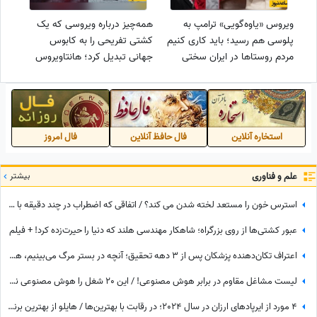
ویروس «یاوه‌گویی» ترامپ به
همه‌چیز درباره ویروسی که یک
پلوسی هم رسید؛ باید کاری کنیم
کشتی تفریحی را به کابوس
مردم روستاها در ایران سختی
جهانی تبدیل کرد؛ هانتاویروس
بکشند!+فیلم
چیست؟ + ویدئو
استخاره آنلاین
فال حافظ آنلاین
فال امروز
علم و فناوری
بیشتر
استرس خون را مستعد لخته شدن می‌ کند؟ / اتفاقی که اضطراب در چند دقیقه با خون شما می‌کند، پزشکان را شگفت‌زده کرد
عبور کشتی‌ها از روی بزرگراه؛ شاهکار مهندسی هلند که دنیا را حیرت‌زده کرد! + فیلم
اعتراف تکان‌دهنده پزشکان پس از 3 دهه تحقیق؛ آنچه در بستر مرگ می‌بینیم، هذیان نیست!
لیست مشاغل مقاوم در برابر هوش مصنوعی! / این 20 شغل را هوش مصنوعی نمی‌تواند انجام بدهد
4 مورد از ایرپادهای ارزان در سال 2024؛ در رقابت با بهترین‌ها / هایلو از بهترین برندهای هندزفری بلوتوثی ارزان