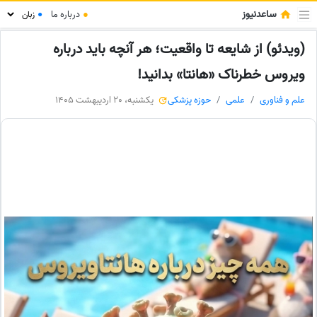
ساعدنیوز
●
درباره ما
●
(ویدئو) از شایعه تا واقعیت؛ هر آنچه باید درباره
ویروس خطرناک «هانتا» بدانید!
علم و فناوری
علمی
حوزه پزشکی
یکشنبه، 20 اردیبهشت 1405