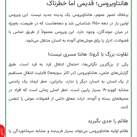
هانتاویروس؛ قدیمی اما خطرناک
برخلاف تصور عموم، هانتاویروس یک پدیده جدید نیست. این ویروس
اولین بار در دهه 1950 شناسایی شد و دهه‌هاست که در طبیعت، به‌ویژه
در میان جوندگان، وجود دارد. این ویروس معمولاً از طریق تماس با
فضولات، ادرار یا بزاق موش‌های آلوده به انسان منتقل می‌شود.
تفاوت بزرگ با کرونا: هانتا مسری نیست!
یکی از بزرگترین نگرانی‌ها، احتمال انتقال فرد به فرد است. طبق
گزارش‌های علمی، هانتاویروس (در اکثر سویه‌ها) قابلیت انتقال مستقیم
از یک انسان به انسان دیگر را ندارد. بنابراین، خطر ایجاد یک پاندمی
مشابه کووید-19 بسیار پایین است. خطر اصلی زمانی است که افراد در
محیط‌های بسته و آلوده، ذرات معلق ناشی از فضولات موش را تنفس
کنند.
علائم را جدی بگیرید
علائم اولیه هانتاویروس می‌تواند بسیار فریبنده و مشابه سرماخوردگی یا