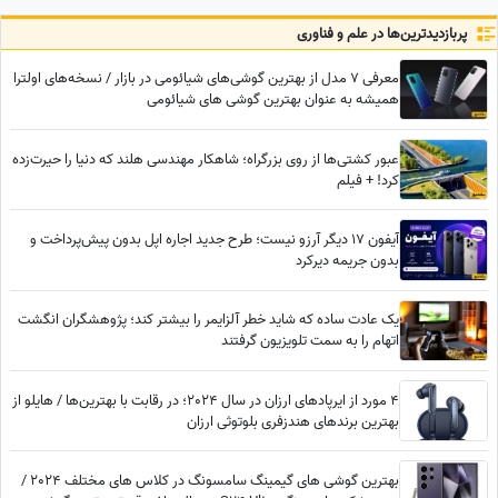
پربازدید‌ترین‌ها در علم و فناوری
معرفی 7 مدل از بهترین گوشی‌های شیائومی در بازار / نسخه‌های اولترا
همیشه به عنوان بهترین گوشی های شیائومی
عبور کشتی‌ها از روی بزرگراه؛ شاهکار مهندسی هلند که دنیا را حیرت‌زده
کرد! + فیلم
آیفون 17 دیگر آرزو نیست؛ طرح جدید اجاره اپل بدون پیش‌پرداخت و
بدون جریمه دیرکرد
یک عادت ساده که شاید خطر آلزایمر را بیشتر کند؛ پژوهشگران انگشت
اتهام را به سمت تلویزیون گرفتند
4 مورد از ایرپادهای ارزان در سال 2024؛ در رقابت با بهترین‌ها / هایلو از
بهترین برندهای هندزفری بلوتوثی ارزان
بهترین گوشی های گیمینگ سامسونگ در کلاس های مختلف 2024 /