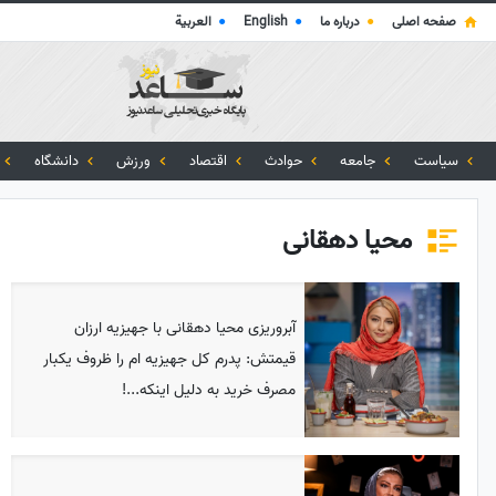
صفحه اصلی
●
درباره ما
●
English
●
العربية
سیاست
جامعه
حوادث
اقتصاد
ورزش
دانشگاه
محیا دهقانی
آبروریزی محیا دهقانی با جهیزیه ارزان
قیمتش: پدرم کل جهیزیه ام را ظروف یکبار
مصرف خرید به دلیل اینکه...!