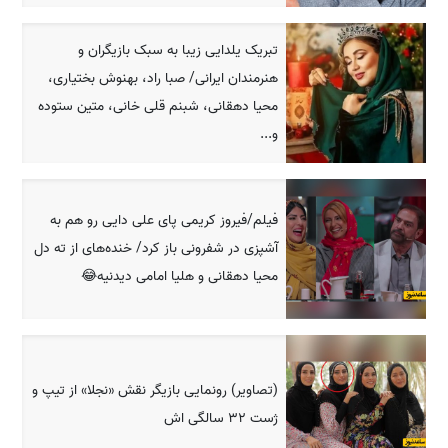
تبریک یلدایی زیبا به سبک بازیگران و
هنرمندان ایرانی/ صبا راد، بهنوش بختیاری،
محیا دهقانی، شبنم قلی خانی، متین ستوده
و...
فیلم/فیروز کریمی پای علی دایی رو هم به
آشپزی در شفرونی باز کرد/ خنده‌های از ته دل
محیا دهقانی و هلیا امامی دیدنیه😂
(تصاویر) رونمایی بازیگر نقش «نجلا» از تیپ و
ژست 32 سالگی اش