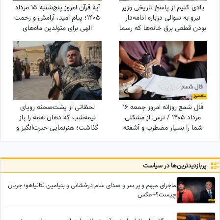
یادی کنیم از پاسخ تاریخی وزیر
آیه قرآن امروز پنج‌شنبه 15 مرداد
نیرو به سوالی درباره ادامه‌دار
1405؛ پیام امید، آرامش و رحمت
بودن قطعی برق خانه‌ها که رسما
الهی برای متولدین ماه‌های
بازی با اعصاب مردم بود!
مختلف
فال شمع روزانه امروز جمعه 16
لحظاتی از پشت‌صحنه رویای
مرداد 1405 / ترس از مشکلی
نیمه‌شب که دهان همه را باز
شما را بسیار مضطرب و آشفته
گذاشت؛ هنرنمایی حیرت‌انگیز و
می‌کند، اما شما
جانانه روزبه حصاری بدون
بدلکار!+ویدیو
پربازدید‌ترین‌ها در سیاست
ماجرای مبهم و پر سر و صدای سام درخشانی و بنیامین نتانیاهو؛ جریان
چیست؟+عکس