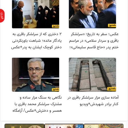
عکس؛ سفر به تاریخ؛ «سرلشکر
2 دختری که از سرلشکر باقری به
باقری و سردار سلامی» در مراسم
یادگار مانده؛ شباهت باورنکردنی
ختم پدر «حاج قاسم سلیمانی»؛
دختر کوچک ایشان به پدر+عکس
سال 1396
آماده سازی مزار سرلشکر باقری در
نگاهی به سنگ مزار ساده و
کنار برادر شهیدش+ویدیو
مشترک سرلشکر محمد باقری با
همسر و دخترش+عکس/ آرامگاه
خانوادگی فرمانده شهید نیروهای
مسلح