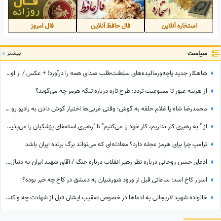
استخاره آنلاین
فال حافظ آنلاین
فال امروز
سیاست
بیشتر
شاهکار جدید پاچه‌ورمالیده‌های سلطنت‌طلب صدای همه را درآورد! + عکس / از اون شازده همچین طرفداری بعید نیست!
از هزینه عبور تا ممنوعیت تردد؛ طرح تازه درباره تنگه هرمز چه می‌گوید؟
محمدرضا شاه یا غلام حلقه به گوش؛ وقتی غربی‌ها اختیار گوش دادن به رادیو رو هم از پدر ربع پهلوی گرفته بودند!+ویدیو
از " به رهبری کار نداریم، کار خود را می‌کنیم" تا "رهبری استعفای پزشکیان را می‌پذیرد!" / این‌ها به نفع چه کسی کار می‌کنند؟
ترامپ چرا برای هرمز عجله دارد؟ معادله‌ای که می‌تواند برگ برنده ایران باشد
ادعای حسن روحانی درباره نظر رهبر انقلاب درباره جنگ / آقای شهید ایران به دنبال جنگ با آمریکا بود؟
اسرار کاخ اسد؛ ساعاتی قبل از ورود شورشیان به دمشق در کاخ چه خبر بوده؟
خانواده شهید لاریجانی به ادعاها در خصوص تعقیب ایشان قبل از شهادت چه واکنشی نشان دادند؟