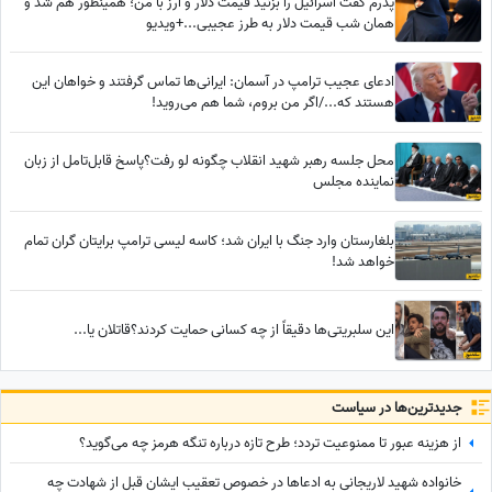
پدرم گفت اسرائیل را بزنید قیمت دلار و ارز با من؛ همینطور هم شد و
همان شب قیمت دلار به طرز عجیبی...+ویدیو
ادعای عجیب ترامپ در آسمان: ایرانی‌ها تماس گرفتند و خواهان این
هستند که.../اگر من بروم، شما هم می‌روید!
محل جلسه رهبر شهید انقلاب چگونه لو رفت؟پاسخ قابل‌تامل از زبان
نماینده مجلس
بلغارستان وارد جنگ با ایران شد؛ کاسه لیسی ترامپ برایتان گران تمام
خواهد شد!
این سلبریتی‌ها دقیقاً از چه کسانی حمایت کردند؟قاتلان یا...
جدید‌ترین‌ها در سیاست
از هزینه عبور تا ممنوعیت تردد؛ طرح تازه درباره تنگه هرمز چه می‌گوید؟
خانواده شهید لاریجانی به ادعاها در خصوص تعقیب ایشان قبل از شهادت چه