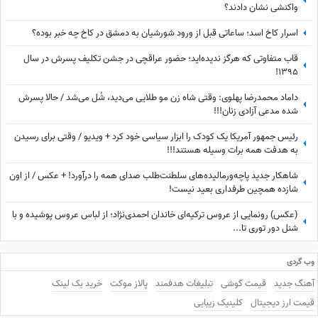
واکنشی نشان دادند؟
اسرار کاخ اسد؛ ساعاتی قبل از ورود شورشیان به دمشق در کاخ چه خبر بوده؟
قاب متفاوتی که هرگز ندیده‌اید؛ حضور عراقچی در جشن تکلیف پسرش در سال
1395!
داماد محمدرضا پهلوی: وقتی شاه زن مو طلایی می‌دید، شُل می‌شد / حالا پسرش
شده مدعی آزادی زنان!!!
رئیس جمهور آمریکا یک کودک را ابزار سیاسی خود کرد + ویدیو / وقتی برای رسیدن
به هدفت همه برات وسیله هستند!!!
شاهکار جدید پاچه‌ورمالیده‌های سلطنت‌طلب صدای همه را درآورد! + عکس / از اون
شازده همچین طرفداری بعید نیست!
(عکس) رونمایی از عروس ترکیه‌ای خاندان احمدی‌نژاد؛ از لباس عروس پوشیده و با
شنل دور توری تا...
وب گردی
آهنگ جدید
قیمت گوشی
تبلیغات هدفمند
پالاز موکت
خرید بک لینک
قیمت ارز دیجیتال
کلینیک زیبایی