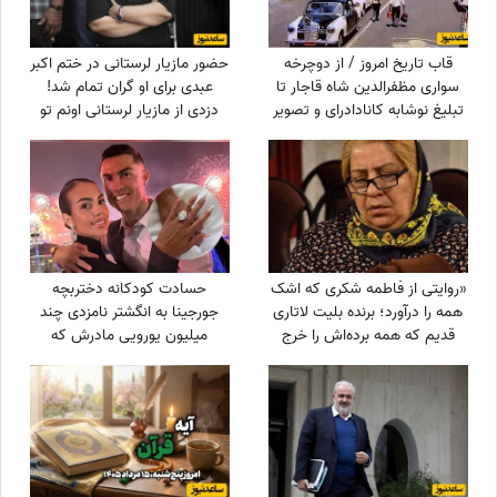
قاب تاریخ امروز / از دوچرخه
حضور مازیار لرستانی در ختم اکبر
سواری مظفرالدین شاه قاجار تا
عبدی برای او گران تمام شد!
تبلیغ نوشابه ‌کانادادرای و تصویر
دزدی از مازیار لرستانی اونم تو
دیده نشده از جردن که کم از
روز روشن!
لس‌آنجلس نداره + عکس
«روایتی از فاطمه شکری که اشک
حسادت کودکانه دختربچه
همه را درآورد؛ برنده بلیت لاتاری
جورجینا به انگشتر نامزدی چند
قدیم که همه برده‌اش را خرج
میلیون یورویی مادرش که
دیگران کرد، اکنون بی‌مهری
رونالدو به او هدیه داده بود!
می‌بیند!»