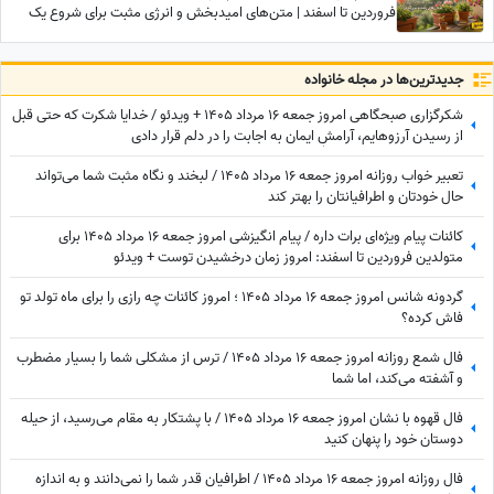
فروردین تا اسفند | متن‌های امیدبخش و انرژی مثبت برای شروع یک
روز عالی / پیام انگیزشی امروز جمعه 9 مرداد 1405 + ویدئو
جدید‌ترین‌ها در مجله خانواده
شکرگزاری صبحگاهی امروز جمعه 16 مرداد 1405 + ویدئو / خدایا شکرت که حتی قبل
از رسیدن آرزوهایم، آرامشِ ایمان به اجابت را در دلم قرار دادی
تعبیر خواب روزانه امروز جمعه 16 مرداد 1405 / لبخند و نگاه مثبت شما می‌تواند
حال خودتان و اطرافیانتان را بهتر کند
کائنات پیام ویژه‌ای برات داره / پیام انگیزشی امروز جمعه 16 مرداد 1405 برای
متولدین فروردین تا اسفند: امروز زمان درخشیدن توست + ویدئو
گردونه شانس امروز جمعه 16 مرداد 1405 ؛ امروز کائنات چه رازی را برای ماه تولد تو
فاش کرده؟
فال شمع روزانه امروز جمعه 16 مرداد 1405 / ترس از مشکلی شما را بسیار مضطرب
و آشفته می‌کند، اما شما
فال قهوه با نشان امروز جمعه 16 مرداد 1405 / با پشتکار به مقام می‌رسید، از حیله
دوستان خود را پنهان کنید
فال روزانه امروز جمعه 16 مرداد 1405 / اطرافیان قدر شما را نمی‌دانند و به اندازه