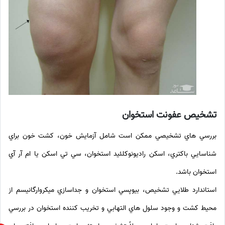
تشخيص عفونت استخوان
بررسي هاي تشخيصي ممکن است شامل آزمايش خون، کشت خون براي
شناسايي باکتري، اسکن راديونوکلئيد استخوان، سي تي اسکن يا ام آر آي
استخوان باشد.
استاندارد طلايي تشخيص، بيوپسي استخوان و جداسازي ميکروارگانيسم از
محيط کشت و وجود سلول هاي التهابي و تخريب کننده استخوان در بررسي