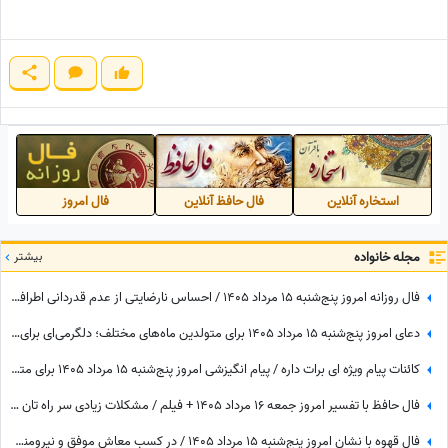
استخاره آنلاین
فال حافظ آنلاین
فال امروز
مجله خانواده
بیشتر
فال روزانه امروز پنج‌شنبه 15 مرداد 1405 / احساس نارضایتی از عدم قدردانی اطرافیان، امری طبیعی است، اما ...
دعای امروز پنج‌شنبه 15 مرداد 1405 برای متولدین ماه‌های مختلف؛ دلگرمی‌ای برای هر کس که در آرزوها و نیازهای زندگی مانده است
کائنات پیام ویژه ای برات داره / پیام انگیزشی امروز پنج‌شنبه 15 مرداد 1405 برای متولدین فروردین تا اسفند: هرگز، هرگز تسلیم نشو + ویدئو
فال حافظ با تفسیر امروز جمعه 16 مرداد 1405 + فیلم / مشکلات زیادی سر راه تان وجود دارد اما ...
فال قهوه با نشان امروز پنج‌شنبه 15 مرداد 1405 / در کسب معاش موفق و نیرومند هستید و بر دشمنان غلبه می‌کنید مخصوصا بر ...