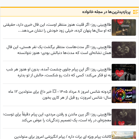
مرحوم/ محسن شریفیان، شهاب
حسینی، مارال بنی آدم، ستاره
پربازدید‌ترین‌ها در مجله خانواده
اسکندری و...
طالع‌بینی روز؛ اگر قلبت هنوز منتظر اوست، این فال خبری دارد، حقیقتی
که او سال‌ها پنهان کرده، خیلی زود خودش را نشان می‌دهد...
طالع‌بینی روز؛ اگر مدت‌هاست منتظر برگشت یک نفر هستی، این فال
همان نشانه‌ای است که مدت‌ها دنبالش بودی؛ هنوز نتوانسته
فراموشت کند... / پنج‌شنبه 25 تیر 1405
طالع‌بینی روز؛ اگر این پیام جلوی چشمت آمده، بدون او هنوز هر شب
به تو فکر می‌کند؛ کسی که دلت رو شکست، حالش از تو بدتره
گردونه شانس امروز 8 مرداد 1405 ؛ 💥 خبر داغ برای متولدین 12 ماه
سال؛ شانس امروزت رو قبل از هر کاری بخون
طالع‌بینی روز؛ اگر بین ماندن و رفتن مرددی، این پیام دقیقاً برای توست؛
معجزه‌ای در راه است، یک تصمیم زندگی‌ات را عوض می‌کند
کائنات پیام ویژه ای برات داره / پیام انگیزشی امروز برای متولدین