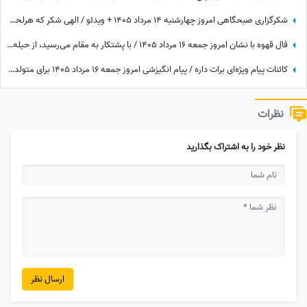
شکرگزاری صبحگاهی امروز چهارشنبه 14 مرداد 1405 + ویدئو / الهی شکر که هرلحظه هوامو داشتی؛ حتی لحظاتی که خودم خودمو فراموش کرده بودم
فال قهوه با نشان امروز جمعه 16 مرداد 1405 / با پشتکار به مقام می‌رسید، از حیله دوستان خود را پنهان کنید
کائنات پیام ویژه‌ای برات داره / پیام انگیزشی امروز جمعه 16 مرداد 1405 برای متولدین فروردین تا اسفند: امروز زمان درخشیدن توست + ویدئو
نظرات
نظر خود را به اشتراک بگذارید
ارسال نظر