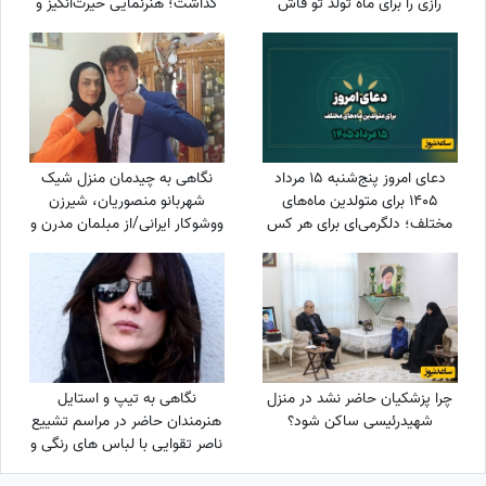
رازی را برای ماه تولد تو فاش
گذاشت؛ هنرنمایی حیرت‌انگیز و
کرده؟
جانانه روزبه حصاری بدون
بدلکار!+ویدیو
دعای امروز پنج‌شنبه 15 مرداد
نگاهی به چیدمان منزل شیک
1405 برای متولدین ماه‌های
شهربانو منصوریان، شیرزن
مختلف؛ دلگرمی‌ای برای هر کس
ووشوکار ایرانی/از مبلمان مدرن و
که در آرزوها و نیازهای زندگی
پرده اعیانی تا فرش آبی فیروزه‌ای
مانده است
چرا پزشکیان حاضر نشد در منزل
نگاهی به تیپ و استایل
شهیدرئیسی ساکن شود؟
هنرمندان حاضر در مراسم تشییع
ناصر تقوایی با لباس های رنگی و
سفید به سفارش همسر آن