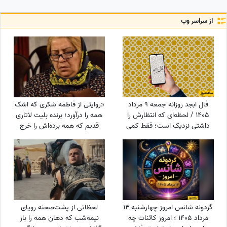
از سراسر وب
فال ابجد روزانه جمعه 9 مرداد
«روایتی از فاطمه شکری که اشک
1405 / لحظه‌ای که انتظارش را
همه را درآورد؛ برنده بلیت لاتاری
داشتی نزدیک است؛ فقط کمی
قدیم که همه برده‌اش را خرج
دیگر صبر کن تا نور زندگی‌ات را پر
دیگران کرد، اکنون بی‌مهری
کند!
می‌بیند!»
گردونه شانس امروز چهارشنبه 14
لحظاتی از پشت‌صحنه رویای
مرداد 1405 ؛ امروز کائنات چه
نیمه‌شب که دهان همه را باز