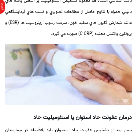
بافت شناسي است، اما معمولاً تشخيص استئوميليت بر اساس يافته هاي
باليني همراه با نتايج حاصل از مطالعات تصويري و تست هاي آزمايشگاهي
مانند شمارش گلبول هاي سفيد خون، سرعت رسوب اريتروسيت ها (ESR) و
پروتئين واکنش دهنده (C CRP) صورت مي گيرد.
درمان عفونت حاد استوان یا استئومیلیت حاد
بیمار بعد از تشخیص عفونت حاد استخوان باید بلافاصله در بیمارستان