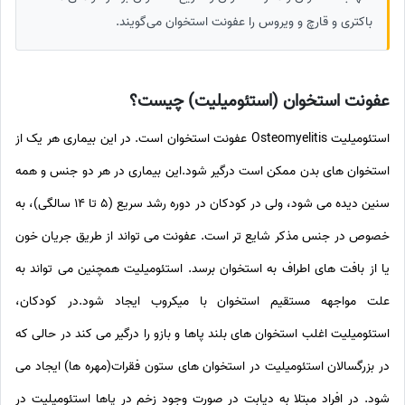
باکتری و قارچ و ویروس را عفونت استخوان می‌گویند.
عفونت استخوان (استئومیلیت) چیست؟
استئومیلیت Osteomyelitis عفونت استخوان است. در این بیماری هر یک از
استخوان های بدن ممکن است درگیر شود.این بیماری در هر دو جنس و همه
سنین دیده می شود، ولی در کودکان در دوره رشد سریع (5 تا 14 سالگی)، به
خصوص در جنس مذکر شایع تر است. عفونت می تواند از طریق جریان خون
یا از بافت های اطراف به استخوان برسد. استئومیلیت همچنین می تواند به
علت مواجهه مستقیم استخوان با میکروب ایجاد شود.در کودکان،
استئومیلیت اغلب استخوان های بلند پاها و بازو را درگیر می کند در حالی که
در بزرگسالان استئومیلیت در استخوان های ستون فقرات(مهره ها) ایجاد می
شود. در افراد مبتلا به دیابت در صورت وجود زخم در پاها استئومیلیت در