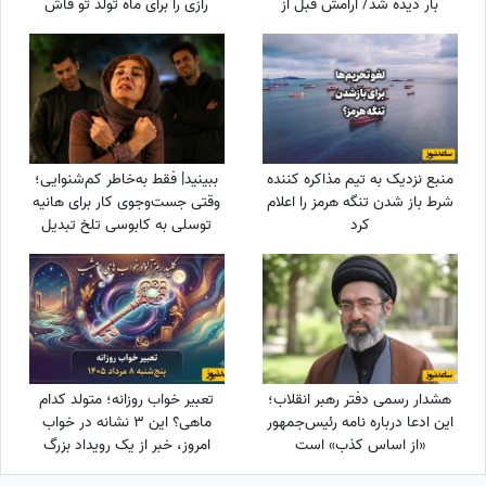
بار دیده شد/ آرامش قبل از
رازی را برای ماه تولد تو فاش
طوفان/ همه محو لبخند عروس
کرده؟
بودند؛ اما چند دقیقه بعد
همه‌چیز تغییر کرد!
منبع نزدیک به تیم مذاکره کننده
ببینید| فقط به‌خاطر کم‌شنوایی؛
شرط باز شدن تنگه هرمز را اعلام
وقتی جست‌وجوی کار برای هانیه
کرد
توسلی به کابوسی تلخ تبدیل
می‌شود
هشدار رسمی دفتر رهبر انقلاب؛
تعبیر خواب روزانه؛ متولد کدام
این ادعا درباره نامه رئیس‌جمهور
ماهی؟ این 3 نشانه در خواب
«از اساس کذب» است
امروز، خبر از یک رویداد بزرگ
می‌دهند! / چهارشنبه 14 مرداد