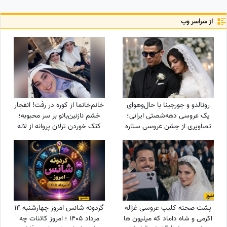
از سراسر وب
رونالدو و جورجینا با حال‌وهوای
خانم‌خانما از کوره در رفت! انفجار
یک عروسی دهه‌شصتی ایرانی؛
خشم نازنین‌بانو بر سر محبوبه؛
تصاویری از جشن عروسی ستاره
کتک خوردن ترلان پروانه از لاله
فوتبال با حضور هالند، امباپه و
اسکندری سکانسی که همه
مسی که همه را غافلگیر کرد!
انتظارش را می‌کشیدند
پشت صحنه کلیپ عروسی غزاله
گردونه شانس امروز چهارشنبه 14
اکرمی و شاه داماد که میلیون ها
مرداد 1405 ؛ امروز کائنات چه