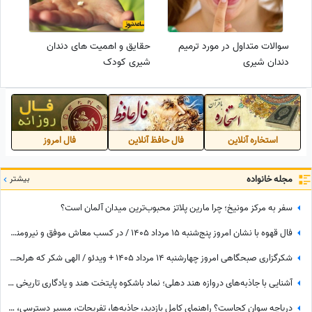
سوالات متداول در مورد ترمیم
حقایق و اهمیت های دندان
دندان شیری
شیری کودک
استخاره آنلاین
فال حافظ آنلاین
فال امروز
مجله خانواده
بیشتر
سفر به مرکز مونیخ؛ چرا مارین پلاتز محبوب‌ترین میدان آلمان است؟
فال قهوه با نشان امروز پنج‌شنبه 15 مرداد 1405 / در کسب معاش موفق و نیرومند هستید و بر دشمنان غلبه می‌کنید مخصوصا بر ...
شکرگزاری صبحگاهی امروز چهارشنبه 14 مرداد 1405 + ویدئو / الهی شکر که هرلحظه هوامو داشتی؛ حتی لحظاتی که خودم خودمو فراموش کرده بودم
آشنایی با جاذبه‌های دروازه هند دهلی؛ نماد باشکوه پایتخت هند و یادگاری تاریخی از قهرمانان این کشور
دریاچه سوان کجاست؟ راهنمای کامل بازدید، جاذبه‌ها، تفریحات، مسیر دسترسی، بهترین زمان سفر و هر آنچه باید بدانید