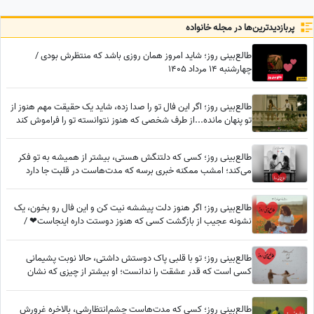
1405
پربازدید‌ترین‌ها در مجله خانواده
طالع‌بینی روز؛ شاید امروز همان روزی باشد که منتظرش بودی /
چهارشنبه 14 مرداد 1405
طالع‌بینی روز؛ اگر این فال تو را صدا زده، شاید یک حقیقت مهم هنوز از
تو پنهان مانده...از طرف شخصی که هنوز نتوانسته تو را فراموش کند
طالع‌بینی روز؛ کسی که دلتنگش هستی، بیشتر از همیشه به تو فکر
می‌کند؛ امشب ممکنه خبری برسه که مدت‌هاست در قلبت جا دارد
طالع‌بینی روز؛ اگر هنوز دلت پیششه نیت کن و این فال رو بخون، یک
نشونه عجیب از بازگشت کسی که هنوز دوستت داره اینجاست❤ /
سه‌شنبه 6 مرداد 1405
طالع‌بینی روز؛ تو با قلبی پاک دوستش داشتی، حالا نوبت پشیمانی
کسی است که قدر عشقت را ندانست؛ او بیشتر از چیزی که نشان
می‌دهد، درگیر توست
طالع‌بینی روز؛ کسی که مدت‌هاست چشم‌انتظارشی، بالاخره غرورش