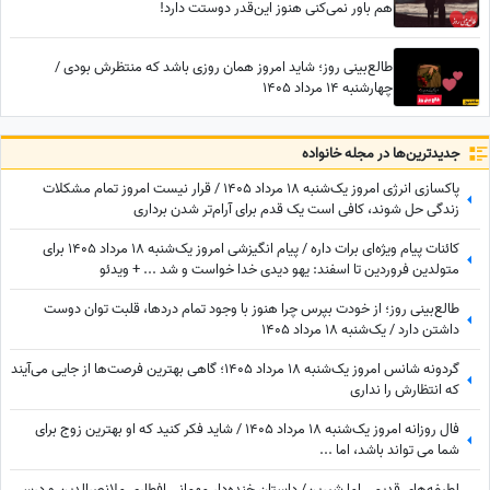
هم باور نمی‌کنی هنوز این‌قدر دوستت دارد!
طالع‌بینی روز؛ شاید امروز همان روزی باشد که منتظرش بودی /
چهارشنبه 14 مرداد 1405
جدید‌ترین‌ها در مجله خانواده
پاکسازی انرژی امروز یک‌شنبه 18 مرداد 1405 / قرار نیست امروز تمام مشکلات
زندگی حل شوند، کافی است یک قدم برای آرام‌تر شدن برداری
کائنات پیام ویژه‌ای برات داره / پیام انگیزشی امروز یک‌شنبه 18 مرداد 1405 برای
متولدین فروردین تا اسفند: یهو دیدی خدا خواست و شد ... + ویدئو
طالع‌بینی روز؛ از خودت بپرس چرا هنوز با وجود تمام دردها، قلبت توان دوست
داشتن دارد / یک‌شنبه 18 مرداد 1405
گردونه شانس امروز یک‌شنبه 18 مرداد 1405؛ گاهی بهترین فرصت‌ها از جایی می‌آیند
که انتظارش را نداری
فال روزانه امروز یک‌شنبه 18 مرداد 1405 / شاید فکر کنید که او بهترین زوج برای
شما می تواند باشد، اما ...
لطیفه‌های قدیمی اما شیرین/ داستان خنده‌دار مهمانی افطاری ملانصرالدین و درسی