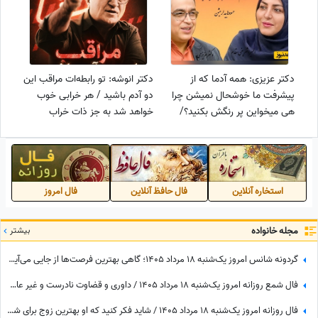
دکتر عزیزی: همه آدما که از
دکتر انوشه: تو رابطه‌ات مراقب این
پیشرفت ما خوشحال نمیشن چرا
دو آدم باشید / هر خرابی خوب
هی میخواین پر رنگش بکنید؟/
خواهد شد به جز ذات خراب
جاریا الان با هم مشکل ندارن،
دشمن مشترکه/ طلسم میگیرن
یکی بدبخت بشه...+ ویدیو
استخاره آنلاین
فال حافظ آنلاین
فال امروز
مجله خانواده
بیشتر
گردونه شانس امروز یک‌شنبه 18 مرداد 1405؛ گاهی بهترین فرصت‌ها از جایی می‌آیند که انتظارش را نداری
فال شمع روزانه امروز یک‌شنبه 18 مرداد 1405 / داوری و قضاوت نادرست و غیر عادلانه‌ای درباره شما می‌شود، اما ...
فال روزانه امروز یک‌شنبه 18 مرداد 1405 / شاید فکر کنید که او بهترین زوج برای شما می تواند باشد، اما ...