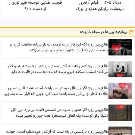
مرداد 1405 + فیلم / امروز
فرصت طلایی توسعه فیبر نوری را
سرنوشت برایتان هدیه‌ای بزرگ
از دست داد؟
کنار گذاشته؛ شادی و موفقیت
خیلی زود درِ خانه‌تان را می‌زنند!
پربازدید‌ترین‌ها در مجله خانواده
طالع‌بینی روز؛ اگه این فال برات اومده، یه راز درباره عشقت قراره لو
بده، حقیقتی که قراره بشنوی همه‌چیزو عوض می‌کنه...
طالع‌بینی روز؛ کسی که دلتنگش هستی، بیشتر از همیشه به تو فکر
می‌کند؛ امشب ممکنه خبری برسه که مدت‌هاست در قلبت جا دارد
طالع‌بینی روز؛ اگر این فال خودش سر راهت آمده، شاید قلبی همین
حالا به خاطر تو بی‌قرار شده باشد؛ نیت کن، چیزی که قرار است بشنوی،
اشکت را در می‌آورد / پنج‌شنبه 8 مرداد 1405
طالع‌بینی روز؛ اگر هنوز با شنیدنش اسمش قلبت می‌لرزه، این فال
دقیقاً برای توست؛ یک اتفاق غیرمنتظره همه چیز رو تغییر میده
طالع‌بینی روز؛ بازگشتی در راه است که آن‌قدر غیرمنتظره است، خودت