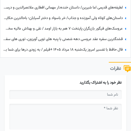
لطیفه‌های قدیمی اما شیرین/ داستان خنده‌دار مهمانی افطاری ملانصرالدین و درسی که به میزبان پررو داد😄
داستان‌های کوتاه ولی آموزنده و جذاب/ خر باسواد و دختر آسیابان؛ باحالترین حکایت مرزبان نامه
عروسک‌های فیگور بازیگران پایتخت 7 هم به بازار اومد / نقی و بهتاش عالیه مخصوصا با اون موز و پیانو و شهاب سنگ کنارش 😂+ ویدئو
قشنگترین سفره عقد عروسی دهه شصتی با پنبه های توپی آویزون، توری های سفید و صورتی، آینه و شمعدون طلایی و کیک با دیزاین مخصوص همون روزا
فال حافظ با تفسیر امروز یک‌شنبه 18 مرداد 1405 +فیلم / به زودی درها برای شما باز می شود و به مقصود خود می رسید اما این ممکن است ...
نظرات
نظر خود را به اشتراک بگذارید