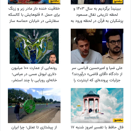
ببینید| برگردیم به سال 1403 و
خلاقیت خنده دار مادر زبر و زرنگ
لحظه تاریخی تفال مسعود
برای حمل 8 قلوهایش با کالسکه
پزشکیان به قرآن در لحظه ورود به
سفارشی در خیابان حماسه ساز
ریاست جمهوری؛ نمایش آیات در
شد+عکس/ هنر نزد مادران است
حضور مخبر و پدر داماد رهبر
و بس!
شهید انقلاب
علی ضیا و امیرحسین قیاسی سر
رونمایی از عمارت 100 میلیون
از دادگاه «آقای قاضی» درآوردند؟
دلاری لیونل مسی در میامی؛
جزئیات پرونده‌ای که اینترنت را
خانه‌ای رویایی با چند استخر،
ترکاند!
سینمای خانگی و گاراژ بزرگ!
فال حافظ با تفسیر امروز شنبه 17
از پیشتازی تا تعلل؛ چرا ایران