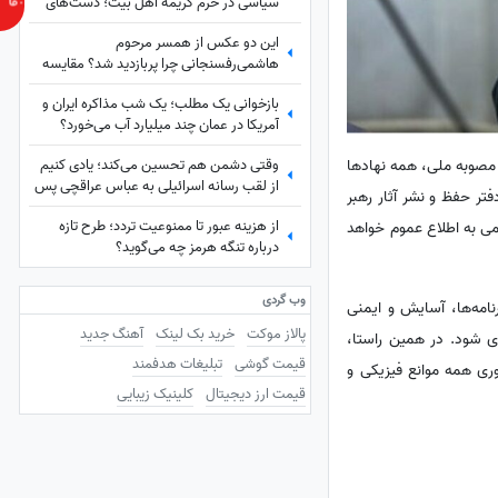
سیاسی در حرم کریمه اهل بیت؛ دست‌های
خسته سیاستمداران، گره‌خورده به ضریح امید
این دو عکس از همسر مرحوم
هاشمی‌رفسنجانی چرا پربازدید شد؟ مقایسه
چهره و میز صبحانه
بازخوانی یک مطلب؛ یک شب مذاکره ایران و
آمریکا در عمان چند میلیارد آب می‌خورد؟
وقتی دشمن هم تحسین می‌کند؛ یادی کنیم
 مصوبه ملی، همه نهادها
از لقب رسانه اسرائیلی به عباس عراقچی پس
فتر حفظ و نشر آثار رهبر
از مذاکره با آمریکا+عکس
از هزینه عبور تا ممنوعیت تردد؛ طرح تازه
ی به اطلاع عموم خواهد
درباره تنگه هرمز چه می‌گوید؟
وب گردی
نامه‌ها، آسایش و ایمنی
پالاز موکت
خرید بک لینک
آهنگ جدید
ری شود. در همین راستا،
قیمت گوشی
تبلیغات هدفمند
ری همه موانع فیزیکی و
قیمت ارز دیجیتال
کلینیک زیبایی