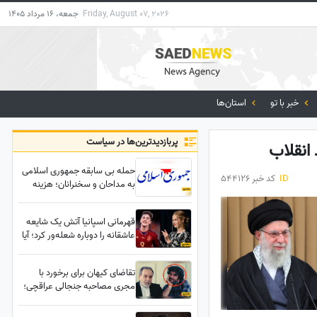
Friday, August 07, 2026
جمعه، 16 مرداد 1405
خبر با تو
استان‌ها
پربازدید‌ترین‌ها در سیاست
انقلاب
حمله بی سابقه جمهوری اسلامی
ID
کد خبر 544126
به مداحان و سخنرانان؛ هزینه
نسخه شما از جیب ملت می‌رود!
قهرمانی اسپانیا آتش یک شایعه
عاشقانه را دوباره شعله‌ور کرد؛ آیا
ولیعهد اسپانیا دل به گاوی باخته
است؟
تقاضای کیهان برای برخورد با
مجری مصاحبه جنجالی عراقچی؛
مشهد در اتفاقات دی ماه سقوط
کرده بود؟