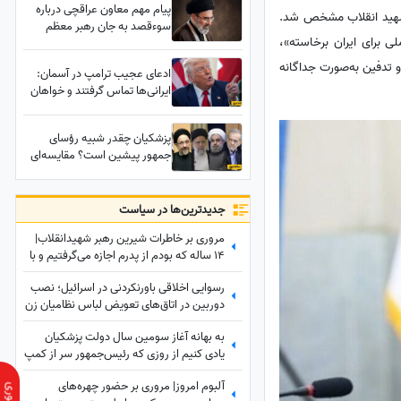
پیام مهم معاون عراقچی درباره
ر شهید انقلاب مشخص شد.
سوءقصد به جان رهبر معظم
 برای ایران برخاسته»،
انقلاب؛ شورای امنیت یا مجلس
کاری بکنند
 تدفین به‌صورت جداگانه
ادعای عجیب ترامپ در آسمان:
ایرانی‌ها تماس گرفتند و خواهان
این هستند که.../اگر من بروم،
شما هم می‌روید!
پزشکیان چقدر شبیه رؤسای
جمهور پیشین است؟ مقایسه‌ای
که نباید از دست بدهید
جدید‌ترین‌ها در سیاست
مروری بر خاطرات شیرین رهبر شهیدانقلاب|
14 ساله که بودم از پدرم اجازه می‌گرفتیم و با
برادرم به ییلاق می‌رفتیم شب خسته
رسوایی اخلاقی باورنکردنی در اسرائیل؛ نصب
برمی‌گشتیم و می‌خوابیدیم، پدرم ما را ...
دوربین در اتاق‌های تعویض لباس نظامیان زن
و سرویس‌های بهداشتی آنان!
به بهانه آغاز سومین سال دولت پزشکیان
یادی کنیم از روزی که رئیس‌جمهور سر از کمپ
ترک اعتیاد درآورد؛ از خوش و بش صمیمانه با
آلبوم امروز| مروری بر حضور چهره‌های
مددجویان تا کاشت درخت و...