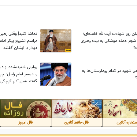
ان روز شهادت آیت‌الله خامنه‌ای؛
تماشا کنید| وقتی رهبر
شوم حمله موشکی به بیت رهبری
مراسم تشییع پیکر امام 
؟
دیدار با ایشان گفتند
روایتی شنید‌نشده از دی
بر شهید در کدام بیمارستان‌ها به
و همسر امام راحل؛ چرا آ
؟
گفتند «من آدم کوچکی
تخاره آنلاین
فال حافظ آنلاین
فال امروز