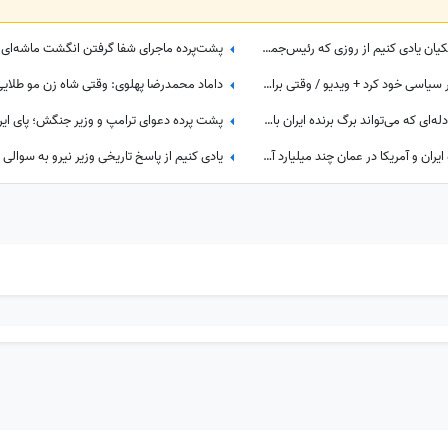
به بهانه آغاز سومین سال دولت پزشکیان یادی کنیم از روزی که رئیس‌جمهور سر از کمپ ترک اعتیاد درآورد؛ از خوش و بش صمیمانه با مددجویان تا کاشت درخت و...
رئیس جمهور آمریکا یک کودک را ابزار سیاسی خود کرد + ویدیو / وقتی برای رسیدن به هدفت همه برات وسیله هستند!!!
ترامپ چرا برای هرمز عجله دارد؟ معادله‌ای که می‌تواند برگ برنده ایران باشد
پشت پرده دعوای ترامپ و وزیر جنگش؛ پای ایر
بازخوانی یک مطلب؛ یک شب مذاکره ایران و آمریکا در عمان چند میلیارد آب می‌خورد؟