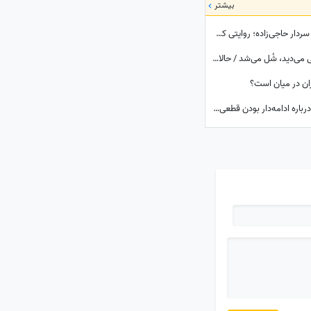
بیشتر
پشت‌پرده ماجرای شفا گرفتن انگشت ماشه‌ای سردار حاجی‌زاده؛ روایتی که دست‌به‌دست می‌شود
داماد محمدرضا پهلوی: وقتی شاه زن مو طلایی می‌دید، شُل می‌شد / حالا پسرش شده مدعی آزادی زنان!!!
ان در میان است؟
یادی کنیم از پاسخ تاریخی وزیر نیرو به سوالی درباره ادامه‌دار بودن قطعی برق خانه‌ها که رسما بازی با اعصاب مردم بود!