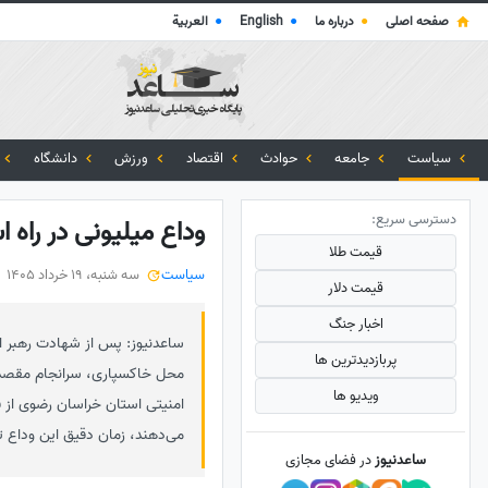
صفحه اصلی
●
درباره ما
●
English
●
العربية
سیاست
جامعه
حوادث
اقتصاد
ورزش
دانشگاه
دسترسی سریع:
وداع میلیونی در راه
قیمت طلا
سیاست
سه شنبه، 19 خرداد 1405
قیمت دلار
اخبار جنگ
ساعدنیوز: پس از شهادت رهبر انق
پربازدید‌ترین ها
محل خاکسپاری، سرانجام مقصد
ویدیو ها
امنیتی استان خراسان رضوی از 
می‌دهند، زمان دقیق این وداع تار
ساعدنیوز
در فضای مجازی