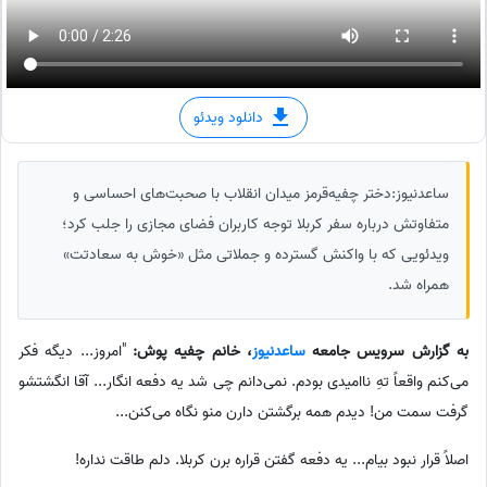
دانلود ویدئو
ساعدنیوز:دختر چفیه‌قرمز میدان انقلاب با صحبت‌های احساسی و
متفاوتش درباره سفر کربلا توجه کاربران فضای مجازی را جلب کرد؛
ویدئویی که با واکنش گسترده و جملاتی مثل «خوش به سعادتت»
همراه شد.
به گزارش سرویس جامعه
ساعدنیوز
، خانم چفیه پوش:
"امروز... دیگه فکر
می‌کنم واقعاً تهِ ناامیدی بودم. نمی‌دانم چی شد یه دفعه انگار... آقا انگشتشو
گرفت سمت من! دیدم همه برگشتن دارن منو نگاه می‌کنن...
اصلاً قرار نبود بیام... یه دفعه گفتن قراره برن کربلا. دلم طاقت نداره!