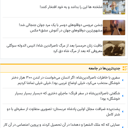
شلخته ها این را بدانند و به خود افتخار کنند!
جشن عروسی دوقلوهای دوسر با یک مرد جوان جنجالی شد!
مشهورترین دوقلوهای جهان در آغوش عشق+عکس
عاقبت زنان حرمسرا بعد از مرگ ناصرالدین شاه/ انیس الدوله سوگلی
معروفی که بعد از مرگ شاه دق کرد
جدید‌ترین‌ها در جامعه
سفری با خاطرات ناصرالدین‌شاه: اگر انسان می‌خواست در لندن 300 هزار دختر
خوشگل منتخب می‌کرد، خیلی اوضاع غریبی بود/ خیلی خیلی تماشا کردیم
شگفتی ناصرالدین‌شاه در سفر فرنگ؛ ماجرای دختری که «بسیار بسیار بسیار
خوشگل» بود!
پشت‌پرده ضیافت مجلل اولین پادشاه عربستان؛ تصویری متفاوت از سفره‌ای با دو
شتر کامل
عمارتی که که ملک الشعرا و دهخدا در آن تحصیل کردند و پروین اعتصامی در آن کار