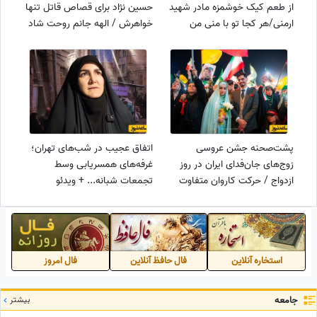
از طعم کیک خوشمزه مادر شهید
حسین ‌نژاد برای قصاص قاتل تنها
ارمنی/هر کجا تو با منی من
خواهرش / الهه جانم روحت شاد
خوشدلم +ویدئو
🖤
پشت‌صحنه جشن عروسی
اتفاق عجیب در شب‌های تهران؛
زوج‌های جان‌فدای ایران در روز
غرفه‌های همسریابی وسط
ازدواج / حرکت کاروان متفاوت
تجمعات شبانه... + ویدئو
عروسی در خیابان های پایتخت
استخاره آنلاین
فال حافظ آنلاین
فال امروز
جامعه
بیشتر