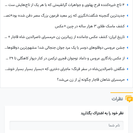
4 تاج خیره‌کننده فرح پهلوی و جواهرات گرانقیمتی که با هر یک از تاج‌هایش ست میکرد/ لاکچری‌بازی‌های بیخودی که ثروت ایران را به باد داد
جدیدترین گنجینه شگفت‌انگیزی که زیر معبد فرعون بزرگ مصر دفن شده بود+تصاویر/ معبد فراعنه بعد از هر اکتشاف حیرت‌انگیزتر میشه
کشف ماسک طلای 3 هزار ساله در چین +عکس
تاریخ ایران؛ کشف عکس جامانده از زیباترین زن حرمسرای ناصرالدین شاه قاجار + عکس
جشن عروسی دوقلوهای دوسر با یک مرد جوان جنجالی شد! مشهورترین دوقلوهای جهان در آغوش عشق+عکس
از عکس یادگاری عروس و داماد نوجوان قجری ترکمن در کنار دیوار کاهگلی تا 29 سالگی مونیکا بلوچی با شال سفید پردار
شگفتی ناصرالدین‌شاه در سفر فرنگ؛ ماجرای دختری که «بسیار بسیار بسیار خوشگل» بود!
حرمسرای شاهان قاجار چگونه پُر از زن می‌شد؟
نظرات
نظر خود را به اشتراک بگذارید