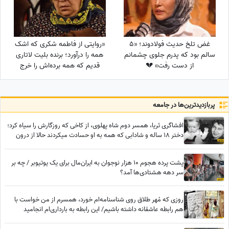
غض تلخ حدیث فولادوند؛ «5
«روایتی از فاطمه شکری که اشک
سالم بود که پدرم جلوی چشمانم
همه را درآورد؛ برنده بلیت لاتاری
از دست رفت» 💔
قدیم که همه برده‌اش را خرج
دیگران کرد، اکنون بی‌مهری
می‌بیند!»
پربازدید‌ترین‌ها در جامعه
افشاگری ثریا، همسر دوم شاه پهلوی، از کاخی که روزگارش را سیاه کرد؛
دختر 18 ساله و شادابی که همه به او حسادت میکردند حالا از درون
پیرزنی بیمار و خسته است
پشت پرده هجوم 10 هزار نوجوان به ایران‌مال برای یک یوتیوبر / چه بر
سر دهه هشتادی‌ها آمد؟
روزی که مُهر طلاق روی شناسنامه‌ام خورد، همسرم از من خواست با
هم رابطه عاشقانه داشته باشیم/ این رابطه به بارداری‌ام انجامید