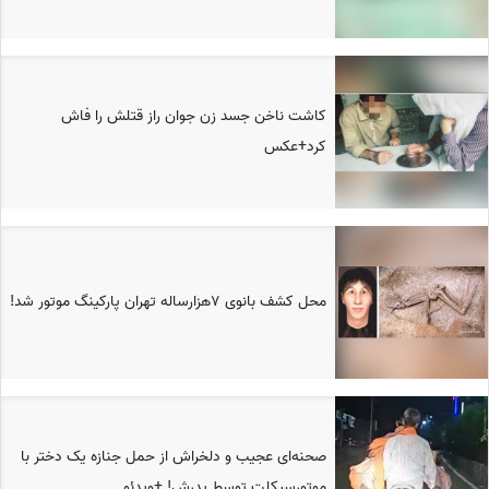
کاشت ناخن جسد زن جوان راز قتلش را فاش
کرد+عکس
محل کشف بانوی 7هزارساله تهران پارکینگ موتور شد!
صحنه‌ای عجیب و دلخراش از حمل جنازه یک دختر با
موتورسیکلت توسط پدرش! +ویدئو