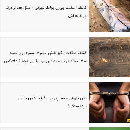
کشف اسکلت پیرزن پولدار تهرانی 2 سال بعد از مرگ
در خانه اش
کشف شگفت انگیز نقش حضرت مسیح روی جسد
1300 ساله در صومعه قرون وسطایی غوغا کرد+عکس
دفن پنهانی جسد پدر برای قطع نشدن حقوق
بازنشستگی!