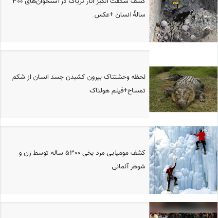
کشف شگفت انگیز آثار تریاک در استخوان‌های 300
سالۀ انسان +عکس
لحظه وحشتناک بیرون کشیدن جسد انسان از شکم
تمساح+فیلم هولناک
کشف مومیایی مرد یخی 5300 ساله توسط زن و
شوهر آلمانی