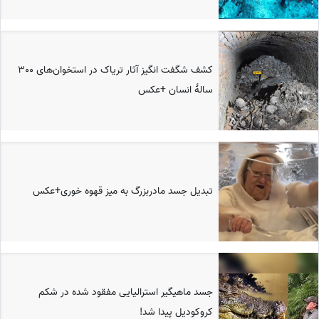
کشف شگفت انگیز آثار تریاک در استخوان‌های 300
سالۀ انسان +عکس
تبدیل جسد مادربزرگ به میز قهوه خوری+عکس
جسد ماهیگیر استرالیایی مفقود شده در شکم
کروکودیل پیدا شد‎‎!