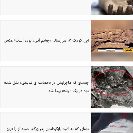
این کودک 17 هزارساله «چشم آبی» بوده است+عکس
جسدی که ماجرایش در «حماسه‌ای قدیمی» نقل شده
بود در یک «چاه» پیدا شد
نوه‌ای که به امید بازگرداندن پدربزرگ، جسد او را فریز