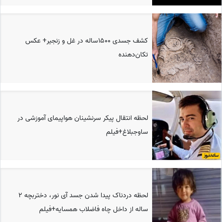
کشف جسدی ۱۵۰۰ساله در غل و زنجیر+ عکس
تکان‌دهنده
لحظه انتقال پیکر سرنشینان هواپیمای آموزشی در
ساوجبلاغ+فیلم
لحظه دردناک پیدا شدن جسد آی نور، دختربچه 2
ساله از داخل چاه فاضلاب همسایه+فیلم