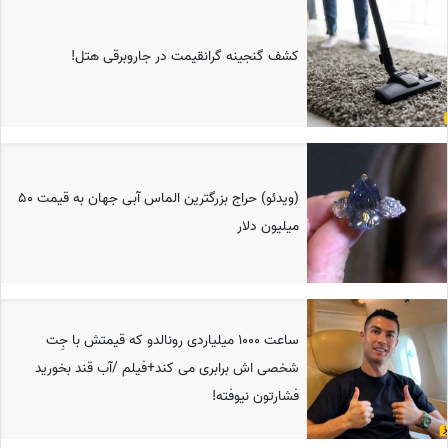
کشف گنجینه گرانقیمت در جاروبرقی هتل!
(ویدئو) حراج بزرگترین الماس آبی جهان به قیمت 50
میلیون دلار
ساعت 1000 میلیاردی رونالدو که قیمتش با جِت
شخصی اش برابری می کند+فیلم /آب قند بخورید
فشارتون نیوفته!