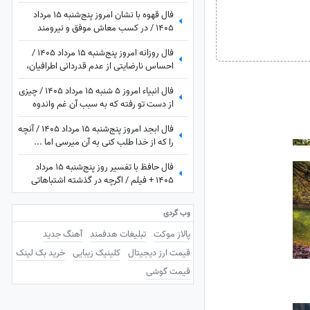
فال قهوه با نشان امروز پنج‌شنبه 15 مرداد
1405 / در کسب معاش موفق و نیرومند
هستید و بر دشمنان غلبه می‌کنید مخصوصا
فال روزانه امروز پنج‌شنبه 15 مرداد 1405 /
بر ...
احساس نارضایتی از عدم قدردانی اطرافیان،
امری طبیعی است، اما ...
فال انبیاء امروز 5 شنبه 15 مرداد 1405 / چیزی
از دست تو رفته که به سبب آن غم واندوه
می‌خوری، اما ...
فال ابجد امروز پنج‌شنبه 15 مرداد 1405 / آنچه
را که از خدا طلب کنی به آن میرسی اما ...
فال حافظ با تفسیر روز پنج‌شنبه 15 مرداد
1405 + فیلم / اگرچه در گذشته اشتباهاتی
انجام داده اید اما به زودی دوران غم و اندوه
تمام می شود
وب گردی
پالاز موکت
تبلیغات هدفمند
آهنگ جدید
قیمت ارز دیجیتال
کلینیک زیبایی
خرید بک لینک
قیمت گوشی