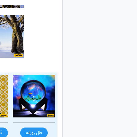
فال روزانه
فا