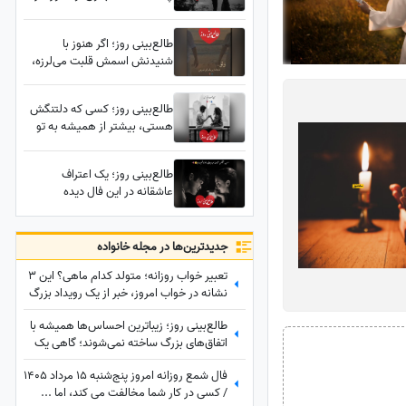
شب به تو فکر می‌کند؛ کسی که
دلت رو شکست، حالش از تو
طالع‌بینی روز؛ اگر هنوز با
بدتره
شنیدنش اسمش قلبت می‌لرزه،
این فال دقیقاً برای توست؛ یک
اتفاق غیرمنتظره همه چیز رو
طالع‌بینی روز؛ کسی که دلتنگش
تغییر میده
هستی، بیشتر از همیشه به تو
فکر می‌کند؛ امشب ممکنه خبری
برسه که مدت‌هاست در قلبت جا
طالع‌بینی روز؛ یک اعتراف
دارد
عاشقانه در این فال دیده
می‌شود؛ اعترافی که مدت‌هاست
در دلش مانده اما راهی برای
گفتنش پیدا نکرده...
جدید‌ترین‌ها در مجله خانواده
تعبیر خواب روزانه؛ متولد کدام ماهی؟ این 3
نشانه در خواب امروز، خبر از یک رویداد بزرگ
می‌دهند! / پنج‌شنبه 15 مرداد 1405
طالع‌بینی روز؛ زیباترین احساس‌ها همیشه با
اتفاق‌های بزرگ ساخته نمی‌شوند؛ گاهی یک
نگاه یا یک توجه کوتاه می‌تواند یک روز
فال شمع روزانه امروز پنج‌شنبه 15 مرداد 1405
معمولی را به خاطره‌ای خاص تبدیل کند /
/ کسی در کار شما مخالفت می کند، اما ...
پنج‌شنبه 15 مرداد 1405