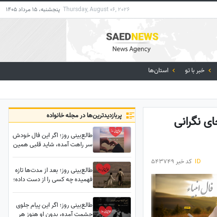
Thursday, August 06, 2026
پنجشنبه، 15 مرداد 1405
خبر با تو
استان‌ها
پربازدید‌ترین‌ها در مجله خانواده
 ترسی جای نگرانی
طالع‌بینی روز؛ اگر این فال خودش
سر راهت آمده، شاید قلبی همین
حالا به خاطر تو بی‌قرار شده باشد؛
ID
کد خبر 543749
نیت کن، چیزی که قرار است
طالع‌بینی روز؛ بعد از مدت‌ها تازه
بشنوی، اشکت را در می‌آورد /
فهمیده چه کسی را از دست داده؛
پنج‌شنبه 8 مرداد 1405
این بازگشت با تمام دفعات قبل
فرق دارد؛ همه چیز تغییر می‌کند/
طالع‌بینی روز؛ اگر این پیام جلوی
چهارشنبه 7 مرداد 1405
چشمت آمده، بدون او هنوز هر