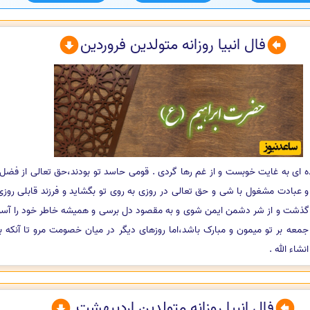
فال انبیا روزانه متولدین فروردین
 ای به غایت خوبست و از غم رها گردی . قومی حاسد تو بودند،حق تعالی از فضل خ
 عبادت مشغول با شی و حق تعالی در روزی به روی تو بگشاید و فرزند قابلی روزی ت
گذشت و از شر دشمن ایمن شوی و به مقصود دل برسی و همیشه خاطر خود را آسوده
معه بر تو میمون و مبارک باشد،اما روزهای دیگر در میان خصومت مرو تا آنکه ب
اء الله .
فال انبیا روزانه متولدین اردیبهشت