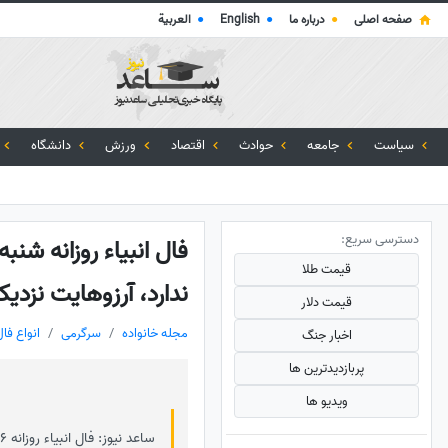
صفحه اصلی
●
درباره ما
●
English
●
العربية
سیاست
جامعه
حوادث
اقتصاد
ورزش
دانشگاه
دسترسی سریع:
قیمت طلا
ندارد، آرزوهایت نزدی
قیمت دلار
مجله خانواده
سرگرمی
انواع فال
اخبار جنگ
پربازدید‌ترین ها
ویدیو ها
ساعد نیوز: فال انبیاء روزانه 16 خرداد 1405 را می توانید در ادامه مطلب مطالعه کنید.