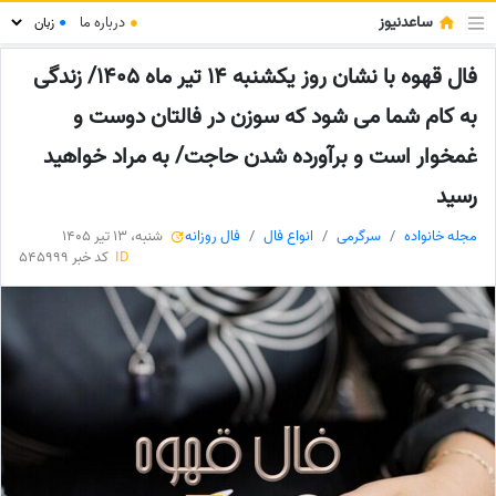
ساعدنیوز
●
درباره ما
●
فال قهوه با نشان روز یکشنبه 14 تیر ماه 1405/ زندگی
به کام شما می شود که سوزن در فالتان دوست و
غمخوار است و برآورده شدن حاجت/ به مراد خواهید
رسید
مجله خانواده
سرگرمی
انواع فال
فال روزانه
شنبه، 13 تیر 1405
ID
کد خبر 545999