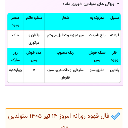
ویژگی های متولدین شهریور ماه :
سمبل
معروف به
شعار
ستاره حاکم
عنصر
وجود
فرشته
بالغ طبیعت
من تجزیه و تحلیل می‌کنم
ولکان و
خاک
مرکوری
فلز
سنگ خوش
رنگ محبوب
عدد خوش
روز
وجود
یمن
یمن
مبارک
پلاتین
عقیق سبز
سایه‌ای از خاکستری، سبز،
5
چهارشنبه
نقره‌ای
فال قهوه روزانه امروز 14
تیر
1405 متولدین
مهر