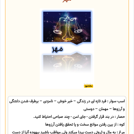
اسب سوار : فرد تازه ای در زندگی – خبر خوش – نامزدی – برطرف شدن دلتنگی
و آرزوها – مهمان – دوستی
حصار : در بند قرار گرفتن - جای امن - چند صباحی احتیاط کنید.
کوه : از بین رفتن موانع سخت و یا تحقق یافتن آرزوها
مرغ : به مال و ثروتی دست پیدا میکند ولی مواظب باشید بیهوده آنرا از دست