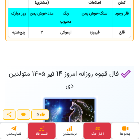
کمان
اطلاعات
(مشتری)
فلز وجود
سنگ خوش یمن
رنگ
عدد خوش یمن
روز مبارک
محبوب
قلع
فیروزه
ارغوانی
3
پنج‌شنبه
فال قهوه روزانه امروز
14 تیر
1405 متولدین
دی
15
ویدیو ها
اخبار جنگ
پربازدید‌ترین
قیمت طلا
فضای‌مجازی