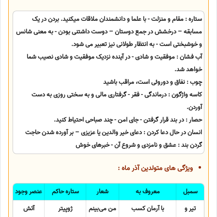
ستاره : مقام و منزلت - با علما و دانشمندان ملاقات میکنید. بردن در یک
مسابقه – درخشش در جمع دوستان – دوست داشتنی بودن - به معنی شانس
و خوشبختی است - به انتظار طولانی نیز تعبیر می شود.
آب فشان : موفقیت و شادی - در آینده نزدیک موفقیت و شادی نصیب شما
خواهد شد.
چوب : نفاق و دوروئی است، مراقب باشید
کاسه واژگون : درماندگی - فقر - گرفتاری مالی و به سختی روزی به دست
آوردن.
حصار : در بند قرار گرفتن - جای امن - چند صباحی احتیاط کنید.
انسان در حال دعا کردن : دعای خیر والدین یا عزیزی – بر آورده شدن حاجت
گردن بند : عشق و نامزدی و شروع آن - خبرهای خوش
ویژگی های متولدین آذر ماه :
سمبل
معروف به
شعار
ستاره حاکم
عنصر وجود
تیر و
با آرمان کسب
من می‌بینم
ژوپیتر
آتش