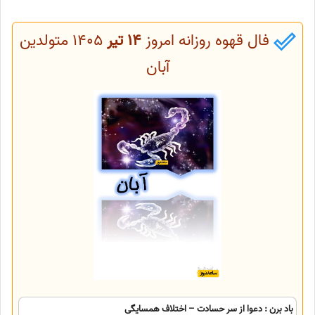
فال قهوه روزانه امروز
14 تیر
1405 متولدین
آبان
باد برن : دعوا از سر حسادت – اختلاف همسایگی