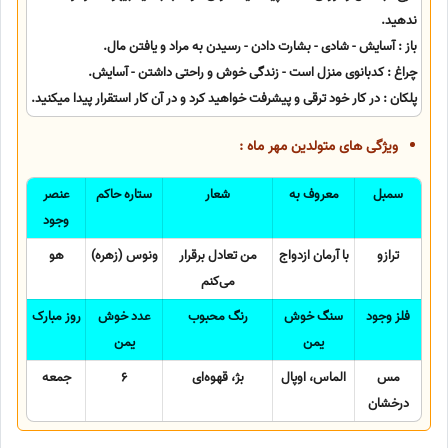
ندهید.
باز : آسایش - شادی - بشارت دادن - رسیدن به مراد و یافتن مال.
چراغ : کدبانوی منزل است - زندگی خوش و راحتی داشتن - آسایش.
پلکان : در کار خود ترقی و پیشرفت خواهید کرد و در آن کار استقرار پیدا میکنید.
ویژگی های متولدین مهر ماه :
سمبل
معروف به
شعار
ستاره حاکم
عنصر
وجود
ترازو
با آرمان ازدواج
من تعادل برقرار
ونوس (زهره)
هو
می‌کنم
فلز وجود
سنگ خوش
رنگ محبوب
عدد خوش
روز مبارک
یمن
یمن
مس
الماس، اوپال
بژ، قهوه‌ای
6
جمعه
درخشان