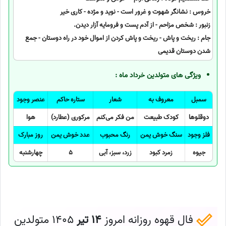
خروس : نشانگر شهوت و غرور است - نوید و مژده - کاری خیر
زنبور : شخص مزاحم - از آدم پست و فرومایه آزار دیدن.
جام : ریخت و پاش - ریخت و پاش کردن از اموال خود در راه دوستان - جمع
شدن دوستان قدیمی
ویژگی های متولدین خرداد ماه :
سمبل
معروف به
شعار
ستاره حاکم
عنصر وجود
دوقلوها
کودک طبیعت
من فکر می‌کنم
مرکوری (عطارد)
هوا
فلز وجود
سنگ خوش یمن
رنگ محبوب
عدد خوش یمن
روز مبارک
جیوه
زمرد کبود
زرد، سبز، آبی
5
چهارشنبه
فال قهوه روزانه امروز
14 تیر
1405 متولدین