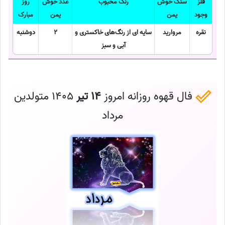
فلز
سنگ خوش
رنگ محبوب
عدد خوش
روز
وجود
یمن
یمن
مبارک
نقره
مروارید
سایه ای از رنگ‌های خاکستری و
2
دوشنبه
آبی و سبز
فال قهوه روزانه امروز
14 تیر
1405 متولدین
مرداد