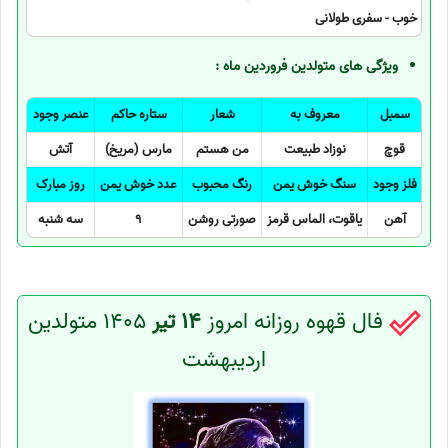
خوب - سفری طولانی
ویژگی های متولدین فروردین ماه :
سمبل
معروف به
شعار
ستاره حاکم
عنصر وجود
قوچ
نوزاد طبیعت
من هستم
مارس (مریخ)
آتش
فلز وجود
سنگ خوش یمن
رنگ محبوب
عدد خوش یمن
روز مبارک
آهن
یاقوت، الماس قرمز
صورتی روشن
9
سه شنبه
فال قهوه روزانه امروز
14 تیر
1405 متولدین
اردیبهشت