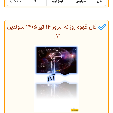
آهن
سیلیس
قرمز تیره
9
سه شنبه
فال قهوه روزانه امروز
14 تیر
1405 متولدین
آذر