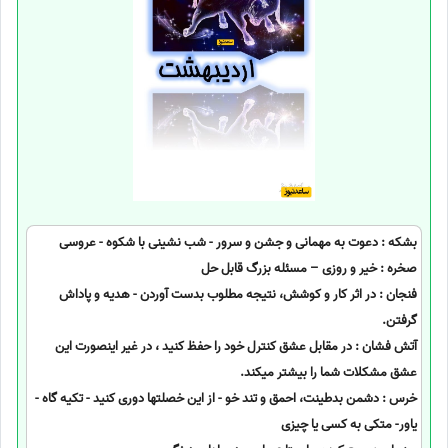
بشکه : دعوت به مهمانی و جشن و سرور - شب نشینی با شکوه - عروسی
صخره : خیر و روزی – مسئله بزرگ قابل حل
فنجان : در اثر کار و کوشش، نتیجه مطلوب بدست آوردن - هدیه و پاداش
گرفتن.
آتش فشان : در مقابل عشق کنترل خود را حفظ کنید ، در غیر اینصورت این
عشق مشکلات شما را بیشتر میکند.
خرس : دشمن بدطینت، احمق و تند خو - از این خصلتها دوری کنید - تکیه گاه -
یاور- متکی به کسی یا چیزی