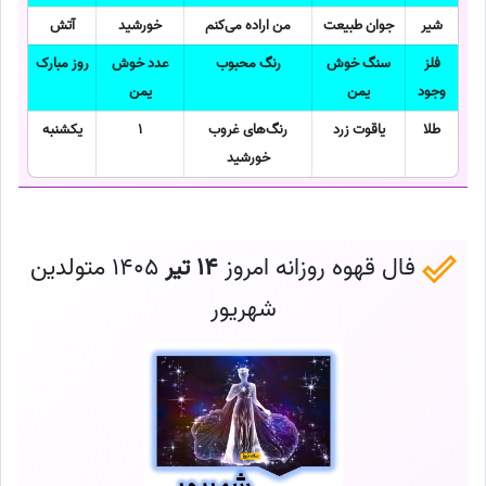
شیر
جوان طبیعت
من اراده می‌کنم
خورشید
آتش
فلز
سنگ خوش
رنگ محبوب
عدد خوش
روز مبارک
وجود
یمن
یمن
طلا
یاقوت زرد
رنگ‌های غروب
1
یکشنبه
خورشید
فال قهوه روزانه امروز
14 تیر
1405 متولدین
شهریور