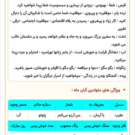
قرص : شفا - بهبودی - بزودی از بیماری و مسمومیت شفا پیدا خواهید کرد.
نرده بام : موفقیت و پیروزی - موفقیت شما حتمی است با شکیبائی آن را دنبال
کنید - کار زیاد و پیشروی - رسیدن به رفاه اقتصادی - موفقیت اجتماعی - ترقی -
تغییر
تخت : به سفری بزرگ میروید و به جاه و مقام خواهد رسید و بر دشمنان غالب
می شوید.
لب : نشانگر قرابت و خویشی است - از زخم زبانها نهراسید - احترام و عزت پیدا
میکنید.
زنگوله : بگو مگو - دعوا و مرافعه - بگو مگو با اقوام و خویشان، صبور باشید.
پرده : کنجکاو بودن در زندگی - میخواهید از اسرار دیگران با خبر شوید.
ویژگی های متولدین آبان ماه :
سمبل
معروف به
شعار
ستاره حاکم
عنصر وجود
عقرب
با آرمان ...
من آرزو می‌کنم
پلوتو
آب
فلز وجود
سنگ خوش یمن
رنگ محبوب
عدد خوش یمن
روز مبارک