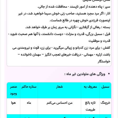
سپر : پناه دهنده از امور ناپسند - محافظت شده از جائی.
انار : اگر مرد مجرد هستید، صاحب زنی خوش سیما خواهید شد، در غیر
اینصورت فرزندی خوش چهره در طالع شماست.
بسته : رهائی از گرفتاری - نگرانی به مرور زمان بر طرف خواهد شد.
فیل : سمبل بزرگی، قدرت و منزلت - دوست دانشمند، با آنها هم صحبت شوید -
قدرت و موفقیت
کفش : برای مرد: زن کدبانو و زیبائی میگیرید - برای زن، قوت و نیرومندی می
باشد، ارثیه - مهمانی - دریافت خبرهای تعجب انگیز – مهمان ناخوانده –
خواستگار
ویژگی های متولدین تیر ماه :
سمبل
معروف به
شعار
ستاره حاکم
عنصر
وجود
خرچنگ
تازه بالغ
من احساس می‌کنم
ماه
هوا
طبیعت