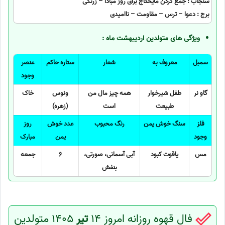
سنجاب : جمع کردن مایحتاج برای روز مبادا – زرنگی
برج : دعوا – ترس – مقاومت – ناامیدی
ویژگی های متولدین اردیبهشت ماه :
سمبل
معروف به
شعار
ستاره حاکم
عنصر
وجود
گاو نر
طفل شیرخوار
همه چیز مال من
ونوس
خاک
طبیعت
است
(زهره)
فلز
سنگ خوش یمن
رنگ محبوب
عدد خوش
روز
وجود
یمن
مبارک
مس
یاقوت کبود
آبی آسمانی، صورتی،
6
جمعه
بنفش
فال قهوه روزانه امروز 14
تیر
1405 متولدین