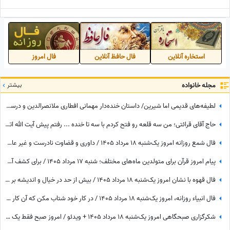
استخاره آنلاین
فال حافظ آنلاین
فال امروز
مجله خانواده
بیشتر
لطیفه‌های قدیمی اما شیرین/ داستان خنده‌دار مهمانی افطاری ملانصرالدین و درسی که به میزبان پررو داد😄
حاج آقای قرائتی؛ من سه قلعه رو فتح کردم با سه تا خنده ... رفتم پیش آیت الله اتاق بگیرم بهم اتاق ندادن گفتن ریش نداری.. خندوندمش با این خنده قانون عمامه و ریش رفت هوا..😂👌
فال شمع روزانه امروز یک‌شنبه 18 مرداد 1405 / داوری و قضاوت نادرست و غیر عادلانه‌ای درباره شما می‌شود، اما ...
پیام امروز قرآن برای متولدین ماه‌های مختلف؛ شنبه 17 مرداد 1405 / برای کشف آرامش و خوشبختی به آغوش خدا برویم
فال قهوه با نشان امروز یک‌شنبه 18 مرداد 1405 / بیش از حد در خیال و اندیشه بر سر می برید که این ...
فال انبیاء روزانه، امروز یک‌شنبه 18 مرداد 1405 / در کار خود شتاب مکن که آن کار شیطان است و عاقبت پشیمان خواهی شد، اما ...
شکرگزاری صبحگاهی امروز یک‌شنبه 18 مرداد 1405 + ویدئو / امروز صبح فقط یک جمله بگو؛ شاید نگاهت به زندگی عوض شود