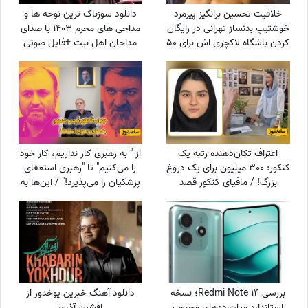
خلاقیت تحسین برانگیز پیرمرد
دانلود سوزناک ترین نوحه ها و
خوشتیپ بدنساز تهرانی در رایگان
مداحی های محرم 1403 با صدای
کردن باشگاه لاکچری اش برای 50
مداحان اهل بیت +فایل صوتی
سال به بالا حماسه آفرید +فیلم/
عجب استایلی داری آقا محتشم
خودت یک پا هادی چوپان هستی
اعتراف تکان‌دهنده رتبه یک
از " به رهبری کار نداریم، کار خود
کنکور: 300 میلیون برای یک دروغ
را می‌کنیم" تا "رهبری استعفای
بزرگ! / مافیای کنکور قصد
پزشکیان را می‌پذیرد!" / این‌ها به
داشت...
نفع چه کسی کار می‌کنند؟
بررسی Redmi Note 14؛ نسخه
دانلود آهنگ خبرین یوخدور از
استاندارد میان‌رده‌های محبوب
افشین آذری