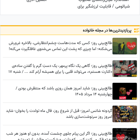
شیائومی / قابلیت لرزشگیر برای
دوربین اصلی شیائومی
پربازدید‌ترین‌ها در مجله خانواده
طالع‌بینی روز؛ کسی که مدت‌هاست چشم‌انتظارشی، بالاخره غرورش
می‌شکنه؛ اما چیزی که پشت این تماس می‌شنوی غافلگیرت می‌کنه!
طالع‌بینی روز؛ گاهی یک نگاه پرمهر، یک دستِ گرم یا گفتنِ ساده‌ی
«کنارت هستم»، می‌تواند قلبی را برای همیشه آرام کند ... / شنبه 17
مرداد 1405
طالع‌بینی روز؛ شاید امروز همان روزی باشد که منتظرش بودی /
چهارشنبه 14 مرداد 1405
گردونه شانس امروز؛ قبل از شروع روز، فال ماه تولدت را بخوان؛ شاید
امروز روز سرنوشت‌سازی باشد
طالع‌بینی روز؛ اگر این پیام جلوی چشمت آمده، بدون او هنوز هر شب
به تو فکر می‌کند؛ کسی که دلت رو شکست، حالش از تو بدتره