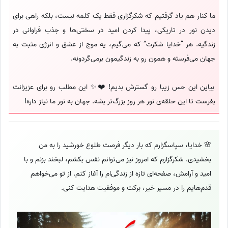
ما کنار هم یاد گرفتیم که شکرگزاری فقط یک کلمه نیست، بلکه راهی برای
دیدن نور در تاریکی، پیدا کردن امید در سختی‌ها و جذب فراوانی در
زندگیه. هر “خدایا شکرت” که می‌گیم، یه موج از عشق و انرژی مثبت به
جهان می‌فرسته و همون رو به زندگیمون برمی‌گردونه.
بیاین این حس زیبا رو گسترش بدیم! ❤️✨ این مطلب رو برای عزیزانت
بفرست تا این حلقه‌ی نور هر روز بزرگ‌تر بشه. جهان به نور ما نیاز داره!
🌸 خدایا، سپاسگزارم که بار دیگر فرصت طلوع خورشید را به من
بخشیدی. شکرگزارم که امروز نیز می‌توانم نفس بکشم، لبخند بزنم و با
امید و آرامش، صفحه‌ای تازه از زندگی‌ام را آغاز کنم. از تو می‌خواهم
قدم‌هایم را در مسیر خیر، برکت و موفقیت هدایت کنی.