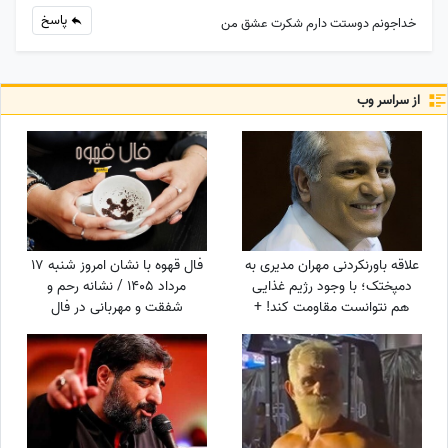
پاسخ
خداجونم دوستت دارم شکرت عشق من
از سراسر وب
علاقه باورنکردنی مهران مدیری به
فال قهوه با نشان امروز شنبه 17
دمپختک؛ با وجود رژیم غذایی
مرداد 1405 / نشانه رحم و
هم نتوانست مقاومت کند! +
شفقت و مهربانی در فال
ویدئو
شماست، غافل نشوید؛ از
دوستان ناباب بپرهیزید