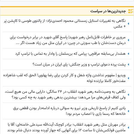
جدید‌ترین‌ها در سیاست
نگاهی به تغییرات استایل زمستانی محمود احمدی‌نژاد؛ از پالتوی طوسی تا کاپشن پَر
+ عکس
مروری بر خاطرات قابل‌تامل رهبر شهید| پاسخ آقای شهید در برابر درخواست برای
درمان دست‌شان با طب سوزنی در چین: در ایران مثل من زیاد هست اگر ...
هشدار بی‌سابقه عراقچی؛ پیامی که بن‌سلمان را وادار به تماس با ترامپ کرد
پشت پرده دعوای ترامپ و وزیر جنگش؛ پای ایران در میان است؟
ویدیو | مفهوم نداشتن واژه شغل و کار کردن برای رضا پهلوی! الحق که لقب شاهزاده
مفت‌خور کاملا برازنده توئه
نگاهی به وصیت‌نامه رهبر شهید انقلاب در 24 سالگی: دارایی مالی من هیچ است،
ولی کفاف قرض‌های مرا می‌دهد؛ بیشترین بدهی رهبر شهید به چه کسی بود؟
یادی کنیم از پاسخ تاریخی وزیر نیرو به سوالی درباره ادامه‌دار بودن قطعی برق
خانه‌ها که رسما بازی با اعصاب مردم بود!
برادر مهربان مثل رهبر شهید انقلاب؛ برادر کوچک آیت‌الله سیدعلی خامنه‌ای: آقا با
ماشین فولکس‌شان تا ساعت 12 برای آنهایی که جهاز آورده بودند دنبال شام بودند