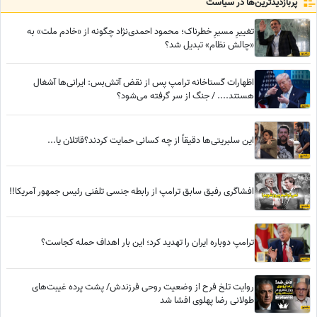
پربازدید‌ترین‌ها در سیاست
تغییرِ مسیرِ خطرناک؛ محمود احمدی‌نژاد چگونه از «خادم ملت» به
«چالش نظام» تبدیل شد؟
اظهارات گستاخانه ترامپ پس از نقض آتش‌بس: ایرانی‌ها آشغال
هستند.... / جنگ از سر گرفته می‌شود؟
این سلبریتی‌ها دقیقاً از چه کسانی حمایت کردند؟قاتلان یا...
افشاگری رفیق سابق ترامپ از رابطه جنسی تلفنی رئیس جمهور آمریکا!!
ترامپ دوباره ایران را تهدید کرد؛ این بار اهداف حمله کجاست؟
روایت تلخ فرح از وضعیت روحی فرزندش/ پشت پرده غیبت‌های
طولانی رضا پهلوی افشا شد