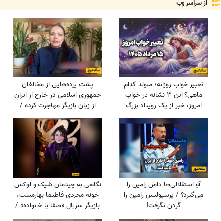
از سراسر وب
تعبیر خواب روزانه؛ متولد کدام
پشت پرده‌هایی از مخالفان
ماهی؟ این 3 نشانه در خواب
جمهوری اسلامی در خارج از ایران
امروز، خبر از یک رویداد بزرگ
از زبان بازیگر مهاجرت کرده /
می‌دهند! / پنج‌شنبه 15 مرداد
حامیان جمهوری اسلامی جان
1405
خود را هم می‌دهند
آهِ استقلالی‌ها دامن رامین را
نگاهی به چیدمان شیک و لوکس
می‌گیرد؟ / پرسپولیس رامین را
خونه مجردی فاطیما بهارمست،
گردن نگرفت!
بازیگر سریال «صفا با خانواده» /
از مبلمان کلاسیک و پرده‌های