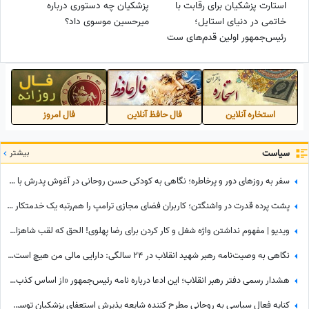
استارت پزشکیان برای رقابت با
پزشکیان چه دستوری درباره
خاتمی در دنیای استایل؛
میرحسین موسوی داد؟
رئیس‌جمهور اولین قدم‌های ست‌
کردن رو امروز و اینگونه
برداشت!+عکس
استخاره آنلاین
فال حافظ آنلاین
فال امروز
سیاست
بیشتر
سفر به روزهای دور و پرخاطره؛ نگاهی به کودکی حسن روحانی در آغوش پدرش با موهای از ته تراشیده شده+عکس
پشت پرده قدرت در واشنگتن؛ کاربران فضای مجازی ترامپ را هم‌رتبه یک خدمتکار دانستند!+ عکس
ویدیو | مفهوم نداشتن واژه شغل و کار کردن برای رضا پهلوی! الحق که لقب شاهزاده مفت‌خور کاملا برازنده توئه
نگاهی به وصیت‌نامه رهبر شهید انقلاب در 24 سالگی: دارایی مالی من هیچ است، ولی کفاف قرض‌های مرا می‌دهد؛ بیشترین بدهی رهبر شهید به چه کسی بود؟
هشدار رسمی دفتر رهبر انقلاب؛ این ادعا درباره نامه رئیس‌جمهور «از اساس کذب» است
کنایه فعال سیاسی به روحانی مطرح کننده شایعه پذیرش استعفای پزشکیان توسط رهبر انقلاب: چرا از حمله دشمن به بیت رهبری جلوگیری نکردی؟