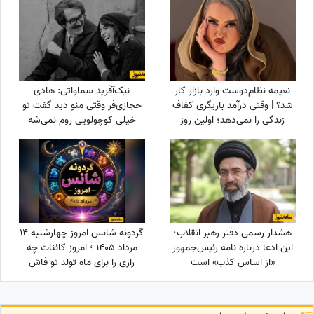
اعیانی تا کتاب‌خونه و ...
نعیمه نظام‌دوست وارد بازار کار
نیک‌آفرید سماواتی: هادی
شد؟ | وقتی درآمد بازیگری کفاف
حجازی‌فر وقتی منو دید گفت تو
زندگی را نمی‌دهد؛ اولین روز
خیلی کوچولویی روم نمی‌شه
کارگری نعیمه نظام‌دوست در
عاشقت بشم !
کارگاه کابینت‌سازی!
هشدار رسمی دفتر رهبر انقلاب؛
گردونه شانس امروز چهارشنبه 14
این ادعا درباره نامه رئیس‌جمهور
مرداد 1405 ؛ امروز کائنات چه
«از اساس کذب» است
رازی را برای ماه تولد تو فاش
کرده؟