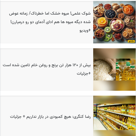
شوک علمی! میوه خشک اما خطرناک/ زمانه عوض
شده دیگه میوه ها هم ادای آدمای دو رو درمیارن!
+ویدیو
بیش از 120 هزار تن برنج‌ و‌ روغن خام تامین شده است
+جزئیات
رضا کنگری: هیچ کمبودی در بازار نداریم + جزئیات