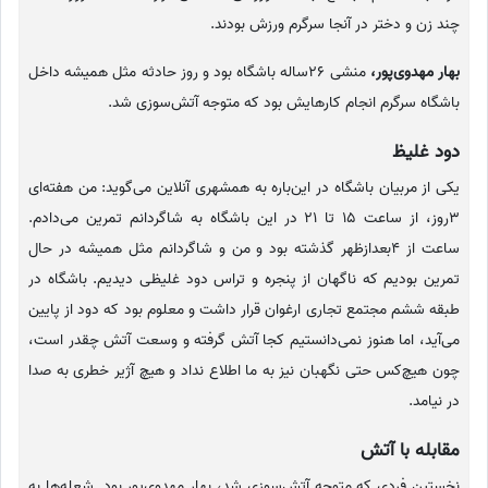
چند زن و دختر در آنجا سرگرم ورزش بودند.
بهار مهدوی‌پور،
منشی 26ساله باشگاه بود و روز حادثه مثل همیشه داخل
باشگاه سرگرم انجام کارهایش بود که متوجه آتش‌سوزی شد.
دود غلیظ
یکی از مربیان باشگاه در این‌باره به همشهری آنلاین می‌گوید: من هفته‌ای
3روز، از ساعت 15 تا 21 در این باشگاه به شاگردانم تمرین می‌دادم.
ساعت از 4بعدازظهر گذشته بود و من و شاگردانم مثل همیشه در حال
تمرین بودیم که ناگهان از پنجره و تراس دود غلیظی دیدیم. باشگاه در
طبقه ششم مجتمع تجاری ارغوان قرار داشت و معلوم بود که دود از پایین
می‌آید، اما هنوز نمی‌دانستیم کجا آتش گرفته و وسعت آتش چقدر است،
چون هیچ‌کس حتی نگهبان نیز به ما اطلاع نداد و هیچ آژیر خطری به صدا
در نیامد.
مقابله با آتش
نخستین فردی که متوجه آتش‌سوزی شد، بهار مهدوی‌پور بود. شعله‌ها به