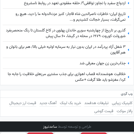
ازدواج سفید یا تجاوز توافقی؟/ حلقه مفقودی تعهد در روابط نامشروع
تاریخ ایران؛ خاطرات ناصرالدین شاه قاجار: کنیز عزت‌الدوله ما را دید، هیچ رو
نمی‌گرفت، بسیار خجالت کشیدیم و...
گذری بر تاریخ| از چهارشنبه سوری خاندان پهلوی در کاخ گلستان تا رنگ منحصربفرد
شورولت کوروت 1979 در محله در گیشا، 60 سال پیش
3 شغل آزاد پردرآمد در ایران بدون نیاز به سرمایه اولیه خیلی بالا/ هم برای بانوان و
هم آقایون
جذاب‌ترین زن جهان معرفی شد
خلاقیت هوشمندانه قصاب اهوازی برای جذب مشتری مرزهای خلاقیت را جابه جا
کرد/ مغزشو باید طلا گرفت +عکس
وب گردی
کلینیک زیبایی
تبلیغات هدفمند
خرید بک لینک
آهنگ جدید
قیمت ارز دیجیتال
پالاز موکت
قیمت گوشی
طراحی و توسعه توسط
ساعدنیوز