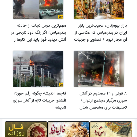
بازار بیوه‌زنان، عجیب‌ترین بازار
مهم‌ترین درس نجات از حادثه
ایران در بندرعباس که عکاسی از
بندرعباس؛ اگر رنگ دود نارنجی در
آن مجاز نبود + تصاویر و جزئیات
آتش دیدید فورا باید این کارها را
انجام دهید! / تحلیل رنگ آتش
انفجار بندررجایی
8 فوتی و 41 مصدوم در آتش
فاجعه اندیشه چگونه رقم خورد؟
سوزی مرگبار مجتمع ارغوان/
افشای جزییات تازه از آتش‌سوزی
تحقیقات برای مشخص شدن
اندیشه
علت دقیق وقوع آتش‌سوزی
همچنان ادامه دارد + ویدئو