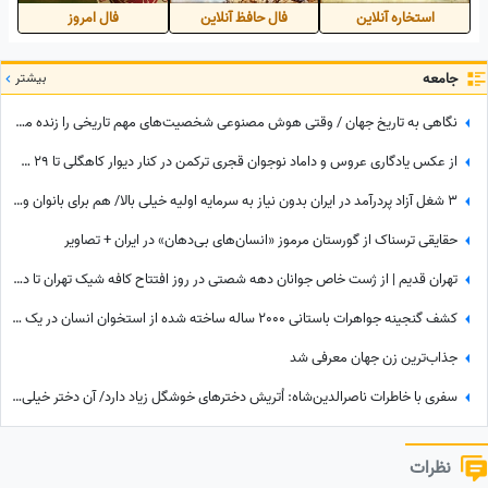
استخاره آنلاین
فال حافظ آنلاین
فال امروز
جامعه
بیشتر
نگاهی به تاریخ جهان / وقتی هوش مصنوعی شخصیت‌های مهم تاریخی را زنده می‌کند؛ از ملکه نفرتیتی و ویکتوریا تا اسکندر مقدونی و چنگیزخان + ویدئو
از عکس یادگاری عروس و داماد نوجوان قجری ترکمن در کنار دیوار کاهگلی تا 29 سالگی مونیکا بلوچی با شال سفید پردار
3 شغل آزاد پردرآمد در ایران بدون نیاز به سرمایه اولیه خیلی بالا/ هم برای بانوان و هم آقایون
حقایقی ترسناک از گورستان مرموز «انسان‌های بی‌دهان» در ایران + تصاویر
تهران قدیم | از ژست خاص جوانان دهه شصتی در روز افتتاح کافه شیک تهران تا دور دور دختر جوان و سگش با رنوی قرمز در سال 78
کشف گنجینه جواهرات باستانی 2000 ساله ساخته شده از استخوان انسان در یک قصر مجلل+عکس
جذاب‌ترین زن جهان معرفی شد
سفری با خاطرات ناصرالدین‌شاه: اُتریش دخترهای خوشگل زیاد دارد/ آن دختر خیلی‌ خوشگل‌تر وقتی به من دسته گل داد، مات و مبهوت شدم، نتوانستم راه بروم مردم ملتفت شدند، خندیدند!
نظرات