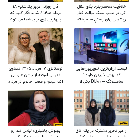
خلاقیت منحصربفرد بنّای عقل
فال روزانه امروز یک‌شنبه 18
کل در نصب سنگ توالت کنار
مرداد 1405 / شاید فکر کنید که
روشویی برای راحتیِ صاحبخانه
او بهترین زوج برای شما می تواند
مرزهای معماری رو کیلومترها
باشد، اما ...
جابجا کرد+ عکس/ و هنری که
نزد بناها هست و بس😂
لیست ارزان‌ترین تلویزیون‌هایی
نوستالژی 17 مرداد 1405؛ تصاویر
که ارزش خریدن دارند /
قدیمی لورفته از جشن عروسی
سامسونگ DU8000 یکی از
اکبر عبدی و مصی خانوم در مرداد
ارزانترین تلویزیون‌های بازار
1365
از میز تحریر مشترک در یک اتاق
بهنوش بختیاری: لباس تنم رو