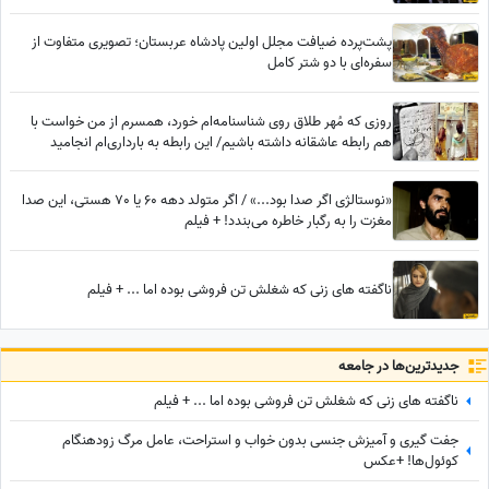
پشت‌پرده ضیافت مجلل اولین پادشاه عربستان؛ تصویری متفاوت از
سفره‌ای با دو شتر کامل
روزی که مُهر طلاق روی شناسنامه‌ام خورد، همسرم از من خواست با
هم رابطه عاشقانه داشته باشیم/ این رابطه به بارداری‌ام انجامید
«نوستالژی اگر صدا بود...» / اگر متولد دهه 60 یا 70 هستی، این صدا
مغزت را به رگبار خاطره می‌بندد! + فیلم
ناگفته های زنی که شغلش تن فروشی بوده اما ... + فیلم
جدید‌ترین‌ها در جامعه
ناگفته های زنی که شغلش تن فروشی بوده اما ... + فیلم
جفت گیری و آمیزش جنسی بدون خواب و استراحت، عامل مرگ زودهنگام
کوئول‌ها! +عکس