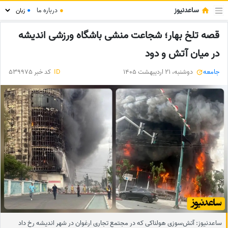
ساعدنیوز
●
درباره ما
●
قصه تلخ بهار؛ شجاعت منشی باشگاه ورزشی اندیشه
در میان آتش و دود
جامعه
دوشنبه، 21 اردیبهشت 1405
ID
کد خبر 539975
ساعدنیوز: آتش‌سوزی هولناکی که در مجتمع تجاری ارغوان در شهر اندیشه رخ داد