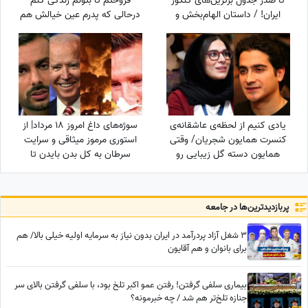
تا صدر جدول برترین‌های کنکور
فروختم تا بتونم زندگی کنم
ایران! / داستان الهام‌بخش و
درحالی که پدرم عین خیالش هم
جالب دوقلوهای افسانه‌ای که
نبود! دل علیخانی رسما کباب شد
کنکور را ترکاندند!
یادی کنیم از لحظه‌ی عاشقانه‌ی
سوژه‌های داغ امروز 18 مرداد| از
کنسرت همایون شجریان/ وقتی
استوری مرموز میثاقی و سرایت
همایون دسته گل زیبایی رو
سرطان به کل بدن بایدن تا
تقدیم میکنه به سحر
بازگشت مسی به شهرش با لباس
دولت‌شاهی/ چه تیپ مینیمال و
عزا برای خاکسپاری پدر
شیکی زده سحر خانم!
پربازدید‌ترین‌ها در جامعه
3 شغل آزاد پردرآمد در ایران بدون نیاز به سرمایه اولیه خیلی بالا/ هم
برای بانوان و هم آقایون
بیماری سلفی گرفتن! رفتن عمو اکبر تلخ بود، با سلفی گرفتن بالای سر
جنازه تلخ‌تر هم شد / چه خبرمونه؟