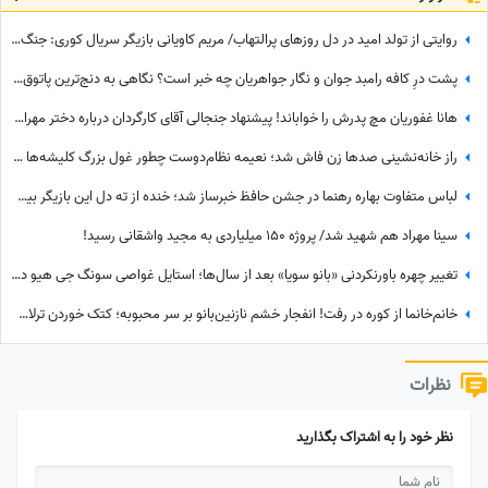
روایتی از تولد امید در دل روزهای پرالتهاب/ مریم کاویانی بازیگر سریال کوری: جنگ شد، پروازها کنسل شد و من در دبی موندنی شدم…
پشت درِ کافه رامبد جوان و نگار جواهریان چه خبر است؟ نگاهی به دنج‌ترین پاتوق این زوج هنرمند؛ دکوراسیون مینیمال، عطر کروسان و طعم دلپذیر چیزکیک سن‌سباستین
هانا غفوریان مچ پدرش را خواباند! پیشنهاد جنجالی آقای کارگردان درباره دختر مهران غفوریان که او را به تأمل واداشت!
راز خانه‌نشینی صدها زن فاش شد؛ نعیمه نظام‌دوست چطور غول بزرگ کلیشه‌ها را شکست؟ ماجرای زنانی که به تاثیر از نعیمه نظام‌دوست به زندگی برگشتند!
لباس متفاوت بهاره رهنما در جشن حافظ خبرساز شد؛ خنده از ته دل این بازیگر بیشتر از استایلش دیده شد
سینا مهراد هم شهید شد/ پروژه 150 میلیاردی به مجید واشقانی رسید!
تغییر چهره باورنکردنی «بانو سویا» بعد از سال‌ها؛ استایل غواصی سونگ جی هیو در 44 سالگی سوژه شد
خانم‌خانما از کوره در رفت! انفجار خشم نازنین‌بانو بر سر محبوبه؛ کتک خوردن ترلان پروانه از لاله اسکندری سکانسی که همه انتظارش را می‌کشیدند
نظرات
نظر خود را به اشتراک بگذارید