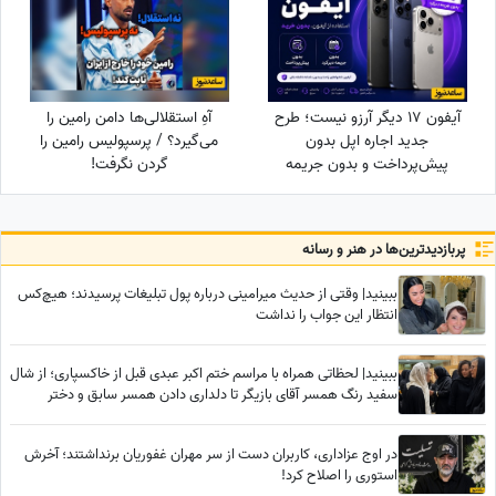
آیفون 17 دیگر آرزو نیست؛ طرح
آهِ استقلالی‌ها دامن رامین را
جدید اجاره اپل بدون
می‌گیرد؟ / پرسپولیس رامین را
پیش‌پرداخت و بدون جریمه
گردن نگرفت!
دیرکرد
پربازدید‌ترین‌ها در هنر و رسانه
ببینید| وقتی از حدیث میرامینی درباره پول تبلیغات پرسیدند؛ هیچ‌کس
انتظار این جواب را نداشت
ببینید| لحظاتی همراه با مراسم ختم اکبر عبدی قبل از خاکسپاری؛ از شال
سفید رنگ همسر آقای بازیگر تا دلداری دادن همسر سابق و دختر
محمدرضا شریفی‌نیا
در اوج عزاداری، کاربران دست از سر مهران غفوریان برنداشتند؛ آخرش
استوری را اصلاح کرد!