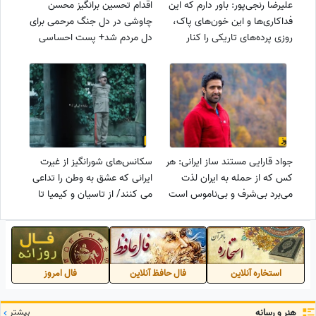
علیرضا رنجی‌پور: باور دارم که این
اقدام تحسین برانگیز محسن
فداکاری‌ها و این خون‌های پاک،
چاوشی در دل جنگ مرحمی برای
روزی پرده‌های تاریکی را کنار
دل مردم شد+ پست احساسی
خواهد زد
جواد قارایی مستند ساز ایرانی: هر
سکانس‌های شورانگیز از غیرت
کس که از حمله به ایران لذت
ایرانی که عشق به وطن را تداعی
می‌برد بی‌شرف و بی‌ناموس است
می کنند/ از تاسیان و کیمیا تا
خاتون و سووشون+فیلم
استخاره آنلاین
فال حافظ آنلاین
فال امروز
هنر و رسانه
بیشتر