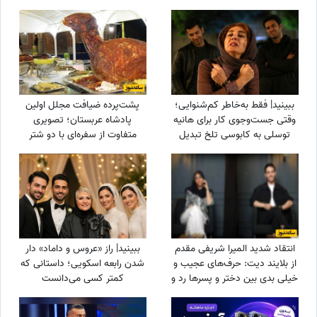
نگاه یا یک توجه کوتاه می‌تواند
اسکندری سکانسی که همه
یک روز معمولی را به خاطره‌ای
انتظارش را می‌کشیدند
خاص تبدیل کند / پنج‌شنبه 15
مرداد 1405
ببینید| فقط به‌خاطر کم‌شنوایی؛
پشت‌پرده ضیافت مجلل اولین
وقتی جست‌وجوی کار برای هانیه
پادشاه عربستان؛ تصویری
توسلی به کابوسی تلخ تبدیل
متفاوت از سفره‌ای با دو شتر
می‌شود
کامل
انتقاد شدید المیرا شریفی مقدم
ببینید| راز «عروس و داماد» دار
از بلایند دیت: حرف‌های عجیب و
شدن رابعه اسکویی؛ داستانی که
خیلی بدی بین دختر و پسرها رد و
کمتر کسی می‌دانست
بدل میشد + ویدئو