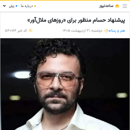
ساعدنیوز
●
درباره ما
●
پیشنهاد حسام منظور برای «روزهای ملال‌آور»
هنر و رسانه
دوشنبه، 21 اردیبهشت 1405
ID
کد خبر 540164