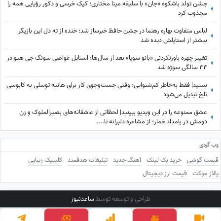
جشن تولد باشکوه «جان» با سلیقه مینا مختاری؛ کیک خرسی و دکور رؤیایی همه را
مجذوب کرد
لباس متفاوت بهاره رهنما در جشن حافظ خبرساز شد؛ خنده از ته دل این بازیگر
بیشتر از استایلش دیده شد
تغییر چهره باورنکردنی «بانو سویا» بعد از سال‌ها؛ استایل غواصی سونگ جی هیو در
44 سالگی سوژه شد
ببینید| فقط به‌خاطر کم‌شنوایی؛ وقتی جست‌وجوی کار برای هانیه توسلی به کابوسی
تلخ تبدیل می‌شود
عشق ممنوعه را در این ویدیو ببینید| لحظاتی از عاشقانه‌های بصیرالملوک و زن
دومش در بامداد خمار؛ از مشاعره دلبرانه تا....
وب گردی
قیمت گوشی
خرید بک لینک
آهنگ جدید
تبلیغات هدفمند
کلینیک زیبایی
پالاز موکت
قیمت ارز دیجیتال
طراحی و توسعه توسط
ساعدنیوز