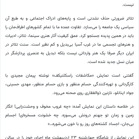
نیست.
تئاتر ضرورتی حذف نشدنی است و پایه‌های ادراک اجتماعی و به طبع آن
سیاسی یک جامعه را می‌سازد. تفاوت عمده ما با تمام کشورهای اطراف‌مان را
باید در همین پدیده جستجو کرد. عمق کیفیت آثار هنری سینما، تئاتر، ادبیات
و هنرهای تجسمی ما در غرب آسیا بی‌بدیل و کم نظیر است. سنت تئاتر در
ایران دیگر صرفا یک هنر وارداتی نیست بلکه تبدیل به عنصری پردازشگر در
میان نسل جدید شده است.
گفتنی است نمایش «مکاشفات راسکلنیکف» نوشته پیمان مجیدی با
کارگردانی و تهیه‌کنندگی حسام منظور و بازی حسام منظور، مهدی حسینی،
جواد اینانلو، نازنین ذوالفقاری روی صحنه می‌رود.
در خلاصه داستان این نمایش آمده: «چه غروب مخوف و وحشت‌زایی! انگار
زمین و زمان تو جهنم درونش می‌سوزه. چه خشونت مسخره‌ای! اجسام
بی‌جان، اجساد کشته‌های روز رو با خون می‌شوره…»
این نمایش از شامگاه چهارشنبه 23 اردیبهشت ماه اجرای خود را در سالن