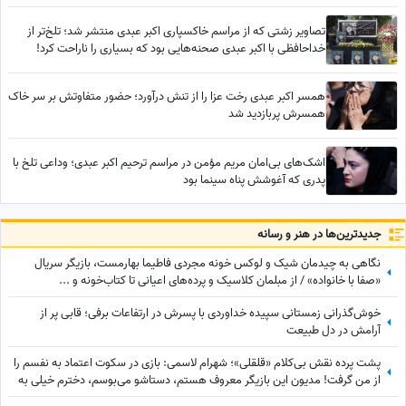
تصاویر زشتی که از مراسم خاکسپاری اکبر عبدی منتشر شد؛ تلخ‌تر از
خداحافظی با اکبر عبدی صحنه‌هایی بود که بسیاری را ناراحت کرد!
همسر اکبر عبدی رخت عزا را از تنش درآورد؛ حضور متفاوتش بر سر خاک
همسرش پربازدید شد
اشک‌های بی‌امان مریم مؤمن در مراسم ترحیم اکبر عبدی؛ وداعی تلخ با
پدری که آغوشش پناه سینما بود
جدید‌ترین‌ها در هنر و رسانه
نگاهی به چیدمان شیک و لوکس خونه مجردی فاطیما بهارمست، بازیگر سریال
«صفا با خانواده» / از مبلمان کلاسیک و پرده‌های اعیانی تا کتاب‌خونه و ...
خوش‌گذرانی زمستانی سپیده خداوردی با پسرش در ارتفاعات برفی؛ قابی پر از
آرامش در دل طبیعت
پشت پرده نقش بی‌کلام «قلقلی»؛ شهرام لاسمی: بازی در سکوت اعتماد به نفسم را
از من گرفت! مدیون این بازیگر معروف هستم، دستاشو می‌بوسم، دخترم خیلی به
من کمک کرد+ویدئو