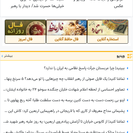
عکس
خیلی‌ها حسرت شد⁩/ دیدار با رهبر
شهید انقلاب اسلامی... + ویدئو
استخاره آنلاین
فال حافظ آنلاین
فال امروز
ویدیو
بیشتر
ببینید| چرا عربستان جرأت پاسخ نظامی به ایران را ندارد؟
تماشا کنید| یک فایل صوتی از رهبر انقلاب چه چیزهایی را لو می‌دهد؟ 5 سرنخ پنهان در یک صدا که چیزی از آن نمی‌دانستید
تصاویر احساسی از لحظه اعلام شهادت خلبان جنگنده سوخو 24 به خانواده ایشان؛ لحظاتی تلخ از گریه و اشک...
اینو بی زحمت دست به دست کنین برسه به دست سلطنت طلبا؛ آخه ربع پهلوی تا حالا توی دعوای محله‌ای هم شرکت نکرده که آرزوی این چنینی براش دارید!+ویدیو
پشیمانی مداح معروف از کاری که با لاریجانی در راهپیمایی اربعین کرد: کاش این کار را نمی‌کردم
تماشا کنید| از کابوس خیابان تا آرامش پیاده‌روی اربعین؛ یه روز علیه رهبر شهید شعار میدادم امروز شدم نایب الزیاره خود آقا...
ببینید| متلک غیرمنتظره به سینا مهراد وسط فیلمبرداری سریال بدنام؛ واکنش طبیعی او همه را غافلگیر کرد