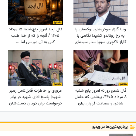
رضا گلزار خودروهای لوکسش را
فال ابجد امروز پنج‌شنبه 15 مرداد
به رخ رونالدو کشید! نگاهی با
1405 / آنچه را که از خدا طلب
گاراژ لاکچری سوپراستار سینمای
کنی به آن میرسی اما ...
ایران+عکس
فال شمع روزانه امروز پنج شنبه
مروری بر خاطرات قابل‌تامل رهبر
8 مرداد 1405/ پیغامی که حامل
شهید| پاسخ آقای شهید در برابر
شادی و سعادت فراوان برای
درخواست برای درمان دست‌شان
شماست ، به شما خواهد رسید
با طب سوزنی در چین: در ایران
مثل من زیاد هست اگر ...
پربازدید‌ترین‌ها در ویدیو