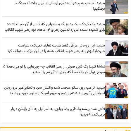
ببینید | ترامپ به پیشواز هدایای ارسالی از ایران رفت! / بجنگ تا
بجنگیم!
ببینید| یک کودک، یک پدربزرگ و ماجرایی که کسی از آن خبر نداشت؛
رازی شنیده نشده درباره تدفین زهرای 14 ماهه، نوه رهبر شهید انقلاب
در حرم امام رضا (ع)
ببینید| این روحانی عراقی فقط شربت تعارف نمی‌کرد؛ شباهت
حیرت‌انگیزش به رهبر شهید انقلاب همه را در این موکب متوقف کرد
تماشا کنید| یک فایل صوتی از رهبر انقلاب چه چیزهایی را لو می‌دهد؟ 5
سرنخ پنهان در یک صدا که چیزی از آن نمی‌دانستید
ببینید| ترامپ روی سکو منجمد شد؛ واکنش سرد و تحقیرآمیز دروازه‌بان
اسپانیایی آبروی نداشته‌یِ رئیس‌جمهور آمریکا را جلوی دوربین‌ها به
آتش کشید!
فاش شد؛ ریشه وفاداری رضا پهلوی به اسرائیل به اتاق زایمانِ دربار
برمی‌گردد!+ویدیو