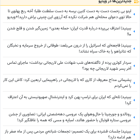
جدید‌ترین‌ها در ویدیو
اینو بی زحمت دست به دست کنین برسه به دست سلطنت طلبا؛ آخه ربع پهلوی تا
حالا توی دعوای محله‌ای هم شرکت نکرده که آرزوی این چنینی براش دارید!+ویدیو
ببینید| اعتراف بی‌پرده درباره قدرت ایران؛ حمله بعدی= زمین‌گیر شدن و فلج شدن
ما!
ببینید| فاجعه‌ای که اسرائیل را از درون می‌بلعد؛ طوفانی از خروج سرمایه و نخبگان
که نتانیاهو را به خاک سیاه نشاند!
سردار کوثری پرده از ناگفته‌های شب شهادت علی لاریجانی برداشت؛ ماجرای تماس
آخر پسر شهید لاریجانی چه بود؟
پشیمانی مداح معروف از کاری که با لاریجانی در راهپیمایی اربعین کرد: کاش این کار
را نمی‌کردم
ببینید| تله‌ای که ایران برای ترامپ پهن کرد و اینترنشنالِ صهیونیستی به آن اعتراف
کرد!
رونالدو و جورجینا با حال‌وهوای یک عروسی دهه‌شصتی ایرانی؛ تصاویری از جشن
عروسی ستاره فوتبال با حضور هالند، امباپه و مسی که همه را غافلگیر کرد!
ببینید| جلسات فشرده برای یک تصمیم؛ تجمعات شبانه‌یِ مردمی پس از ماه صفر باز
هم ادامه دارد؟