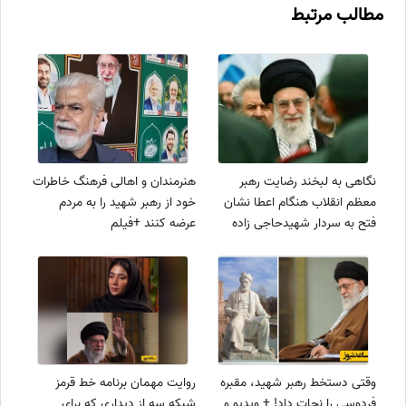
مطالب مرتبط
نگاهی به لبخند رضایت رهبر
هنرمندان و اهالی فرهنگ خاطرات
معظم انقلاب هنگام اعطا نشان
خود از رهبر شهید را به مردم
فتح به سردار شهیدحاجی زاده
عرضه کنند +فیلم
پس از درخشش در موشک باران
اسرائیل+عکس
وقتی دستخط رهبر شهید، مقبره
روایت مهمان برنامه خط ‌قرمز
فردوسی را نجات داد! + ویدیو و
شبکه سه از دیداری که برای