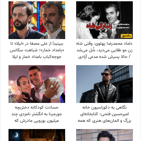
داماد محمدرضا پهلوی: وقتی شاه
ببینید| از علی مصفا در «لیلا» تا
زن مو طلایی می‌دید، شُل می‌شد
«بامداد خمار»؛ شباهت سکانس
/ حالا پسرش شده مدعی آزادی
جوجه‌کباب بامداد خمار و لیلا
زنان!!!
سوژه شد
نگاهی به دکوراسیون خانه
حسادت کودکانه دختربچه
امیرحسین فتحی؛ کتابخانه‌ای
جورجینا به انگشتر نامزدی چند
بزرگ و المان‌های هنری که همه
میلیون یورویی مادرش که
را غافلگیر کرد/ بیخود نیست
رونالدو به او هدیه داده بود!
بهش میگن آقازاده سینمای ایران